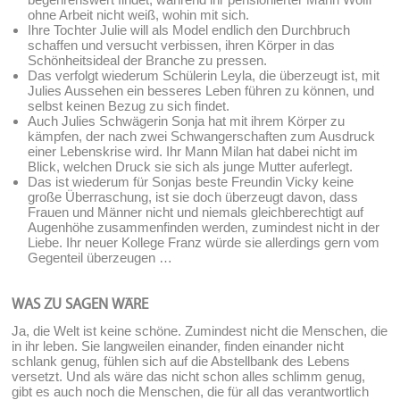
ohne Arbeit nicht weiß, wohin mit sich.
Ihre Tochter Julie will als Model endlich den Durchbruch
schaffen und versucht verbissen, ihren Körper in das
Schönheitsideal der Branche zu pressen.
Das verfolgt wiederum Schülerin Leyla, die überzeugt ist, mit
Julies Aussehen ein besseres Leben führen zu können, und
selbst keinen Bezug zu sich findet.
Auch Julies Schwägerin Sonja hat mit ihrem Körper zu
kämpfen, der nach zwei Schwangerschaften zum Ausdruck
einer Lebenskrise wird. Ihr Mann Milan hat dabei nicht im
Blick, welchen Druck sie sich als junge Mutter auferlegt.
Das ist wiederum für Sonjas beste Freundin Vicky keine
große Überraschung, ist sie doch überzeugt davon, dass
Frauen und Männer nicht und niemals gleichberechtigt auf
Augenhöhe zusammenfinden werden, zumindest nicht in der
Liebe. Ihr neuer Kollege Franz würde sie allerdings gern vom
Gegenteil überzeugen …
WAS ZU SAGEN WÄRE
Ja, die Welt ist keine schöne. Zumindest nicht die Menschen, die
in ihr leben. Sie langweilen einander, finden einander nicht
schlank genug, fühlen sich auf die Abstellbank des Lebens
versetzt. Und als wäre das nicht schon alles schlimm genug,
gibt es auch noch die Menschen, die für all das verantwortlich