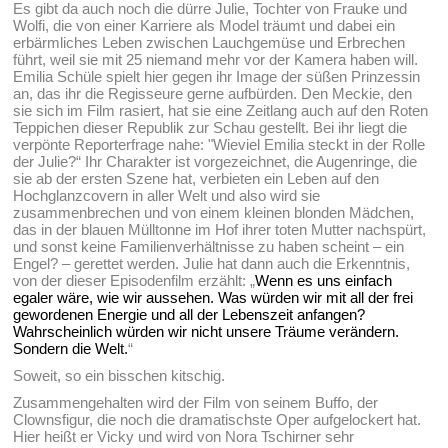
Es gibt da auch noch die dürre Julie, Tochter von Frauke und
Wolfi, die von einer Karriere als Model träumt und dabei ein
erbärmliches Leben zwischen Lauchgemüse und Erbrechen
führt, weil sie mit 25 niemand mehr vor der Kamera haben will.
Emilia Schüle spielt hier gegen ihr Image der süßen Prinzessin
an, das ihr die Regisseure gerne aufbürden. Den Meckie, den
sie sich im Film rasiert, hat sie eine Zeitlang auch auf den Roten
Teppichen dieser Republik zur Schau gestellt. Bei ihr liegt die
verpönte Reporterfrage nahe: "Wieviel Emilia steckt in der Rolle
der Julie?“ Ihr Charakter ist vorgezeichnet, die Augenringe, die
sie ab der ersten Szene hat, verbieten ein Leben auf den
Hochglanzcovern in aller Welt und also wird sie
zusammenbrechen und von einem kleinen blonden Mädchen,
das in der blauen Mülltonne im Hof ihrer toten Mutter nachspürt,
und sonst keine Familienverhältnisse zu haben scheint – ein
Engel? – gerettet werden. Julie hat dann auch die Erkenntnis,
von der dieser Episodenfilm erzählt: „
Wenn es uns einfach
egaler wäre, wie wir aussehen. Was würden wir mit all der frei
gewordenen Energie und all der Lebenszeit anfangen?
Wahrscheinlich würden wir nicht unsere Träume verändern.
Sondern die Welt.
“
Soweit, so ein bisschen kitschig.
Zusammengehalten wird der Film von seinem Buffo, der
Clownsfigur, die noch die dramatischste Oper aufgelockert hat.
Hier heißt er Vicky und wird von Nora Tschirner sehr