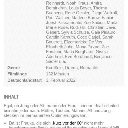
Reinhardt, Noah Kraus, Amira
Demirkiran, Louis Boyer, Thelma
Buabeng, René Geisler, Diego Wallraff,
Paul Walther, Marlene Burow, Fabian
Joest Passamonte, Zoe Saibou, Marla
Marie Rose, Rudi Hill, Christian David
Gebert, Sylvia Schulze, Gaia Pisauro,
Carolin Karnuth, Coco Carjell, Sarah
Bauerett, Elzemarieke De Vos,
Elisabeth Jahn, Mona Pirzad, Zoe
Fordjuor, Maria Burghardt, Gisela
Aderhold, Eve Borchardt, Benjamin
Sadler u.a.
Genre
Komödie, Drama, Romantik
Filmlänge
132 Minuten
Deutschlandstart
3. Februar 2022
INHALT
Egal, ob Jung oder Alt, mann oder Frau – einem Idealbild eifert
beinahe jeder nach. Mütter, Töchter, Männer, Alt und Jung
stecken im permanenten Optimierungswahn:
Da ist Frauke, die sich „
kurz vor der 60
“ nicht mehr
begehrenswert findet, während ihr pensionierter Mann Wolfi