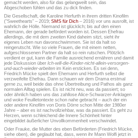
gemacht werden, also für das gelangweilt sein, das
Abgeschoben fühlen und das zu dick finden.
Die Gesellschaft, die Karoline Herfurth in ihrem dritten Kinofilm
("Sweethearts" – 2019;
SMS für Dich
– 2016) vor uns ausrollt, ist
wahrlich die Hölle. Niemand ist glücklich; bis auf den einen
Ehemann, der gerade befördert worden ist. Dessen Ehefrau
allerdings, die mit dem zweiten Kind daheim sitzt, sieht ihr
eigenes Leben nun davonschwimmen. Sie ist da halt so
reingerutscht. Wie so viele Frauen, die mit einem netten,
aufgeschlossenen Partner da halt so rein rutschen. Plötzlich
verdient er gut, kann die Familie ausreichend ernähren und damit
jede Diskussion über
Ich-will-die-Kinder-nicht-allein-versorgen-
und-auch-wieder-arbeiten
im Kein ersticken. Es sei denn,
Friedrich Mücke spielt den Ehemann und Herfurth selbst die
verzweifelte Ehefrau. Dann schauen wir dem Drama erstmal
gerne zu, weil beide das ohne Übertreibung und Pathos als ganz
normalen Alltag spielen. Es ist nicht neu, was da passiert; so
oder ähnlich haben uns das zahllose Alice-Schwarzer-Anklagen
und woke Feuilletontexte schon nahe gebracht – auch der ein
oder andere Kinofilm von Doris Dörre schon Mitte der 1980er
Jahre – aber es ist nachvollziehbar, was da passiert. Es geht zu
Herzen, wenn schleichend die Innere Schönheit hinter
eingebildet äußerlicher Unvollkommenheit verschwindet.
Oder Frauke, die Mutter des eben Beförderten (Friedrich Mücke,
siehe oben), die geglaubt hat, dass, wenn ihr Mann Wolfi jetzt in