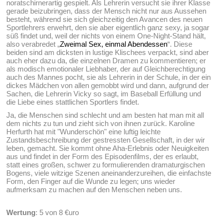
noratschirnerartig gespielt. Als Lehrerin versucht sie ihrer Klasse
gerade beizubringen, dass der Mensch nicht nur aus Aussehen
besteht, während sie sich gleichzeitig den Avancen des neuen
Sportlehrers erwehrt, den sie aber eigentlich ganz sexy, ja sogar
süß findet und, weil der nichts von einem One-Night-Stand hält,
also verabredet „
Zweimal Sex, einmal Abendessen
“. Diese
beiden sind am dicksten in lustige Klischees verpackt, sind aber
auch eher dazu da, die einzelnen Dramen zu kommentieren; er
als modisch emotionaler Liebhaber, der auf Gleichberechtigung
auch des Mannes pocht, sie als Lehrerin in der Schule, in der ein
dickes Mädchen von allen gemobbt wird und dann, aufgrund der
Sachen, die Lehrerin Vicky so sagt, im Baseball Erfüllung und
die Liebe eines stattlichen Sportlers findet.
Ja, die Menschen sind schlecht und am besten hat man mit all
dem nichts zu tun und zieht sich von ihnen zurück. Karoline
Herfurth hat mit "Wunderschön" eine luftig leichte
Zustandsbeschreibung der gestressten Gesellschaft, in der wir
leben, gemacht. Sie kommt ohne Aha-Erlebnis oder Neuigkeiten
aus und findet in der Form des Episodenfilms, der es erlaubt,
statt eines großen, schwer zu formulierenden dramaturgischen
Bogens, viele witzige Szenen aneinanderzureihen, die einfachste
Form, den Finger auf die Wunde zu legen; uns wieder
aufmerksam zu machen auf den Menschen neben uns.
Wertung
: 5 von 8 €uro