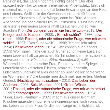
Pension ist, das Leben nochmal richtig losgeht. Der aber
spaziert jeden Tag zu seinem ehemaligen Arbeitsplatz, fühlt sich
maximal nicht gebraucht und hat keine Erwartungen an den Rest
des Lebens. Wolfi ist in der Gewohnheit erstarrt: 40 Jahre
morgens Küsschen auf die Wange, dann ins Büro, Abends
Abendbrot und noch einen Film im Fernsehen. Es ist ihm lästig,
sich jetzt einen neuen Lebensinhalt zu suchen und so, wie
Joachim Król (
Der Junge muss an die frische Luft
– 2018;
Der
Krieger und die Kaiserin
– 2000;
¿Bin ich schön?
– 1998;
Lola
rennt
– 1998;
Rossini, oder die mörderische Frage, wer mit wem
schlief
– 1997; "Das Superweib" – 1996; "Keiner liebt mich" –
1994;
Der bewegte Mann
– 1994; "Wir können auch anders…" –
1993) Wolfi spielt, hatte der auch früher schon keine Lust, sich
einen Lebensinhalt zu gestalten; für ihn scheint immer schon klar
gewesen zu sein
Küsschen, Büro, Abendbrot, Spielfilm
.
Währenddessen steht seine Frau, Frauke, vor dem Spiegel und
unterzieht sich kritischen Blicken, probiert Lippenstift,
Lidschatten und wischt alles wieder ab. Aber vielleicht die Wand
im Wohnzimmer? Die könnte man doch mal rausreißen. Martina
Gedeck (
Nachtzug nach Lissabon
– 2013;
Das Leben der
Anderen
– 2006;
Bella Martha
– 2001;
Grüne Wüste
–
2001;
Rossini, oder die mörderische Frage, wer mit wem schlief
– 1997;
Stadtgespräch
– 1995;
Der bewegte Mann
– 1994;
"Tiger, Löwe, Panther" – 1989) macht aus dieser leicht am
Klischee nagenden Figur eine dreidimensionale, sich vorsichtig
ins Leben tastende Frau, für die noch lange nicht Schluss ist.