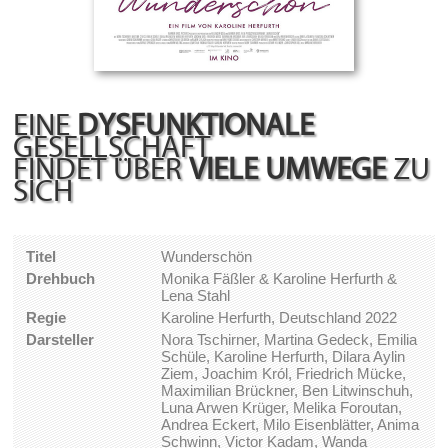
EINE
DYSFUNKTIONALE
GESELLSCHAFT
FINDET ÜBER
VIELE UMWEGE
ZU
SICH
Titel
Wunderschön
Drehbuch
Monika Fäßler & Karoline Herfurth &
Lena Stahl
Regie
Karoline Herfurth, Deutschland 2022
Darsteller
Nora Tschirner, Martina Gedeck, Emilia
Schüle, Karoline Herfurth, Dilara Aylin
Ziem, Joachim Król, Friedrich Mücke,
Maximilian Brückner, Ben Litwinschuh,
Luna Arwen Krüger, Melika Foroutan,
Andrea Eckert, Milo Eisenblätter, Anima
Schwinn, Victor Kadam, Wanda