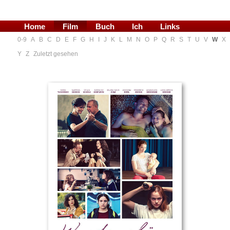
Home
Film
Buch
Ich
Links
0-9
A
B
C
D
E
F
G
H
I
J
K
L
M
N
O
P
Q
R
S
T
U
V
W
X
Blog
Y
Z
Zuletzt gesehen