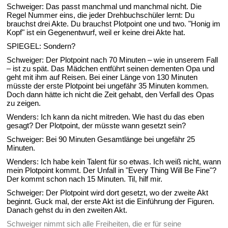
Schweiger: Das passt manchmal und manchmal nicht. Die
Regel Nummer eins, die jeder Drehbuchschüler lernt: Du
brauchst drei Akte. Du brauchst Plotpoint one und two. "Honig im
Kopf" ist ein Gegenentwurf, weil er keine drei Akte hat.
SPIEGEL: Sondern?
Schweiger: Der Plotpoint nach 70 Minuten – wie in unserem Fall
– ist zu spät. Das Mädchen entführt seinen dementen Opa und
geht mit ihm auf Reisen. Bei einer Länge von 130 Minuten
müsste der erste Plotpoint bei ungefähr 35 Minuten kommen.
Doch dann hätte ich nicht die Zeit gehabt, den Verfall des Opas
zu zeigen.
Wenders: Ich kann da nicht mitreden. Wie hast du das eben
gesagt? Der Plotpoint, der müsste wann gesetzt sein?
Schweiger: Bei 90 Minuten Gesamtlänge bei ungefähr 25
Minuten.
Wenders: Ich habe kein Talent für so etwas. Ich weiß nicht, wann
mein Plotpoint kommt. Der Unfall in "Every Thing Will Be Fine"?
Der kommt schon nach 15 Minuten. Til, hilf mir.
Schweiger: Der Plotpoint wird dort gesetzt, wo der zweite Akt
beginnt. Guck mal, der erste Akt ist die Einführung der Figuren.
Danach gehst du in den zweiten Akt.
Schweiger nimmt sich alle Freiheiten, die er für seine