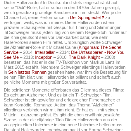
Dieter Hallervorden! In Deutschland stets eingeschränkt auf
seine "Didi"-Rolle, hat er schon in den 1970er Jahren gezeigt,
welch geradezu gruselige Bandbreite in ihm steckt. Wer je die
Chance hat, seine Performance in
Der Springteufel
zu
verfolgen, weiß, was ich meine. Dieter Hallervorden ist ein
präziser Schauspieler mit Gespür für Timing und Stimmungen.
Til Schweiger muss jeden Tag von seinem Regie-Stuhl runter auf
die Knie gerutscht sein vor Dankbarkeit dafür, wie sehr
Hallervorden seinen Film rettet. Ursprünglich wollte Schweiger
die Alzheimer-Rolle mit Michael Caine (
Kingsman: The Secret
Service
– 2014;
Interstellar
– 2014;
Die Unfassbaren - Now You
See Me
– 2013;
Inception
– 2010;
The Dark Knight
– 2008)
besetzen; das hat er in der TV-Talkshow von Markus Lanz im
März 2015 erzählt. Nachdem Schweiger allerdings Hallervorden
in
Sein letztes Rennen
gesehen hatte, war ihm die Besetzung für
seinen Film klar; und Hallervorden ist brillant und schafft auch
peinliche Momente mit großer Souveränität.
Die peinlichen Momente offenbaren das Dilemma dieses Films:
Es geht um Alzheimer. Und es ist ein Til-Schweiger-Film.
Schweiger ist ein gewiefter und erfolgreicher Filmemacher; er
kann Komödie, Romanze, Action, das Thema "Alzheimer"
allerdings verbinden wir mit ihm nicht. Er hat es – mit seinen
Mitteln – glänzend gelöst. Es gibt die eben erwähnte
peinliche
Szene, in der die elfjährige Tilda Dieter Hallervorden aus der
vollgepinkelten Unterhose in eine neue Unterhose helfen muss.
Da steht Hallervorden irgendwann nackt vor Emma Schweiger,