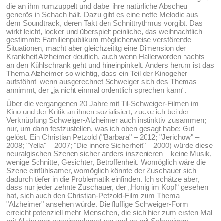
die an ihm rumzuppelt und dabei ihre natürliche Abscheu
generös in Schach hält. Dazu gibt es eine nette Melodie aus
dem Soundtrack, deren Takt den Schnittrythmus vorgibt. Das
wirkt leicht, locker und überspielt peinliche, das weihnachtlich
gestimmte Familienpublikum möglicherweise verstörende
Situationen, macht aber gleichzeititg eine Dimension der
Krankheit Alzheimer deutlich, auch wenn Hallerworden nachts
an den Kühlschrank geht und hineinpinkelt. Anders herum ist das
Thema Alzheimer so wichtig, dass ein Teil der Kinogeher
aufstöhnt, wenn ausgerechnet Schweiger sich des Themas
annimmt, der „ja nicht einmal ordentlich sprechen kann“.
Über die vergangenen 20 Jahre mit Til-Schweiger-Filmen im
Kino und der Kritik an ihnen sozialisiert, zucke ich bei der
Verknüpfung Schweiger-Alzheimer auch instinktiv zusammen;
nur, um dann festzustellen, was ich oben gesagt habe: Gut
gelöst. Ein Christian Petzold ("Barbara" – 2012; "Jerichow" –
2008; "Yella" – 2007; "Die innere Sicherheit" – 2000) würde diese
neuralgischen Szenen sicher anders inszenieren – keine Musik,
wenige Schnitte, Gesichter, Betroffenheit. Womöglich wäre die
Szene einfühlsamer, womöglich könnte der Zuschauer sich
dadurch tiefer in die Problematik einfinden. Ich schätze aber,
dass nur jeder zehnte Zuschauer, der „Honig im Kopf“ gesehen
hat, sich auch den Christian-Petzold-Film zum Thema
"Alzheimer" ansehen würde. Die fluffige Schweiger-Form
erreicht potenziell mehr Menschen, die sich hier zum ersten Mal
mit Alzheimer auseinandersetzen und es mit Schweigers