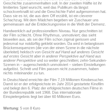
Geschichte zusammenhalten soll. In der zweiten Hälfte ist ihr
limitiertes Spiel wurscht, weil das Publikum da längst
schockverknallt ist und die Geschichte Fahrt aufgenommen hat.
Dass sie es ist, die aus dem Off erzählt, ist ein cleverer
Schachzug. Mit dem Mädchen begeben wir Zuschauer uns
gemeinasam auf die Entdeckungsreise in die Welt der Demenz.
Handwerklich auf professionellem Niveau. Nur geschnitten ist
der Film schlecht. Ohne Rhythmus, unmotiviert; das sieht
bisweilen aus, als sei der Film schon zigmal gerissen und
jedesmal nur notdürftig geklebt worden. Da wird in belanglosen
Brückensequenzen (die von der einen Szene in die nächste
überleitet) hektisch von
Gesicht auf Hand auf anderes Gesicht
auf erstes Gesicht aber in anderer Perspektive auf Hand aus
anderer Perspektive
und so weiter geschnitten; zehn-Sekunden-
Szenen in – augenscheinlich unmotiviert – sieben Einstellungen
aufgelöst. Schnitt und Film passen nicht zusammen, haben
nichts miteinander zu tun.
In Deutschland erreichte der Film 7,19 Millionen Kinobesucher.
Damit ist er der erfolgreichste im Jahr 2014 gestartete Kinofilm
und belegt den 6. Platz der erfolgreichsten deutschen Filme in
der Bundesrepublik seit 1968. Das internationale
Einspielergebnis liegt bei über 60 Millionen Euro.
Wertung
: 5 von 8 €uro