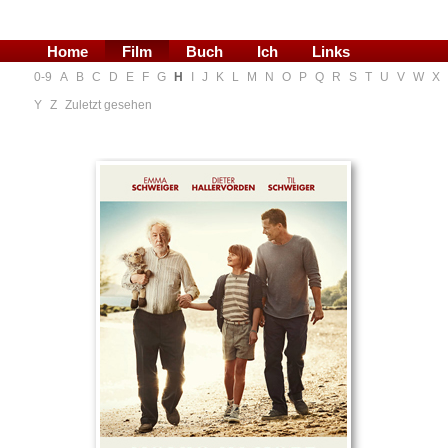
Home
Film
Buch
Ich
Links
0-9
A
B
C
D
E
F
G
H
I
J
K
L
M
N
O
P
Q
R
S
T
U
V
W
X
Blog
Y
Z
Zuletzt gesehen