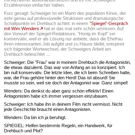
Erzählversion einfacher haben.
Kurz gesagt: Schweiger ist ein Mann des populären Kinos, der
sehr genau auf professionelle Strukturen und dramaturgische
Schaltpunkte im Drehbuch achtet; in einem
"Spiegel"-Gespräch
mit Wim Wenders
hat er das mal sehr schön umrissen. Auf
den Vorwurf der Spiegel-Redakteure, "Honig im Kopf" sei
konservativ, weil er als Lösung nur anbiete, dass die Ehefrau
ihren interessanten Job aufgibt und zu Hause bleibt, entspinnt
sich folgender Wortwechsel, der Schweigers Arbeit am
Drehbuch beleuchtet …
Schweiger: Die "Frau" war in meinem Drehbuch die Antagonistin,
die etwas dazulernt. Das war von Anfang an so konzipiert. Ich
bin null konservativ. Die letzte Idee, die ich beim Schreiben hatte,
war, die Frau gehöre hinter den Herd! Das ist absurd! Sie
musste so sein, weil sie doch der Antagonist war. Ganz simpel!
Wenders: Da denkst du aber ganz schön effektiv! Einen
Antagonisten habe ich immer vergessen einzubauen.
Schweiger: Ich habe ihn in deinem Film nicht vermisst. Nicht
jede Geschichte braucht einen Antagonisten.
Wenders: Da bin ich ja beruhigt.
SPIEGEL: Helfen bestimmte Regeln, ein Handwerk, für
Drehbuch und Plot?