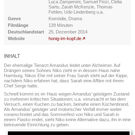
Luca Zamperoni, Samuel Finzi, Clelia
Sarto, Zarah McKenzie, Thomas
Fehlen, Udo Lindenberg u.a.
Genre
Komödie, Drama
Filmlänge
139 Minuten
Deutschlandstart
25. Dezember 2014
Website
honig-im-kopf.de
INHALT
Der ehemalige Tierarzt Amandus leidet unter Alzheimer. Auf
Drängen seines Sohnes Niko zieht er in dessen Haus nahe
Hamburg. Nikos Ehe mit seiner Frau Sarah steht auf der Kippe,
nachdem Niko erfahren hat, dass Sarah eine Affäre mit ihrem
Chef Serge hatte.
Schnell kommt es im Haus wegen Amandus’ geistigem Zustand
zu mehreren kritischen Situationen; u.a. verursacht er bei dem
Versuch, einen Kuchen zu backen, beinahe einen Küchenbrand.
Als Amandus’ geistiger und motorischer Verfall immer weiter
voranschreitet und das Sommerfest von Niko und Sarah in
einem Fiasko endet, sieht Niko keine Alternative dazu, ihn in eine
betreuende Einrichtung zu geben.