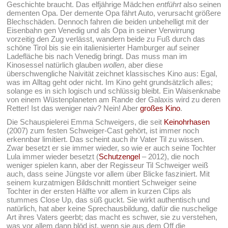
Geschichte braucht. Das elfjährige Mädchen
entführt
also seinen
dementen Opa. Der demente Opa fährt Auto, verursacht größere
Blechschäden. Dennoch fahren die beiden unbehelligt mit der
Eisenbahn gen Venedig und als Opa in seiner Verwirrung
vorzeitig den Zug verlässt, wandern beide zu Fuß durch das
schöne Tirol bis sie ein italienisierter Hamburger auf seiner
Ladefläche bis nach Venedig bringt. Das muss man im
Kinosessel natürlich glauben
wollen
, aber diese
überschwengliche Naivität zeichnet klassisches Kino aus: Egal,
was im Alltag geht oder nicht. Im Kino geht grundsätzlich alles;
solange es in sich logisch und schlüssig bleibt. Ein Waisenknabe
von einem Wüstenplaneten am Rande der Galaxis wird zu deren
Retter! Ist das weniger naiv? Nein! Aber
großes Kino
.
Die Schauspielerei Emma Schweigers, die seit
Keinohrhasen
(2007) zum festen Schweiger-Cast gehört, ist immer noch
erkennbar limitiert. Das scheint auch ihr Vater Til zu wissen.
Zwar besetzt er sie immer wieder, so wie er auch seine Tochter
Lula immer wieder besetzt (
Schutzengel
– 2012), die noch
weniger spielen kann, aber der Regisseur Til Schweiger weiß
auch, dass seine Jüngste vor allem über Blicke fasziniert. Mit
seinem kurzatmigen Bildschnitt montiert Schweiger seine
Tochter in der ersten Hälfte vor allem in kurzen Clips als
stummes Close Up, das süß guckt. Sie wirkt authentisch und
natürlich, hat aber keine Sprechausbildung, dafür die nuschelige
Art ihres Vaters geerbt; das macht es schwer, sie zu verstehen,
was vor allem dann blöd ist, wenn sie aus dem Off die