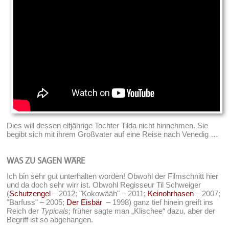
Dies will dessen elfjährige Tochter Tilda nicht hinnehmen. Sie
begibt sich mit ihrem Großvater auf eine Reise nach Venedig …
WAS ZU SAGEN WÄRE
Ich bin sehr gut unterhalten worden! Obwohl der Filmschnitt hier
und da doch sehr wirr ist. Obwohl Regisseur Til Schweiger
(
Schutzengel
– 2012; "Kokowääh" – 2011;
Keinohrhasen
– 2007;
"Barfuss" – 2005;
Der Eisbär
– 1998) ganz tief hinein greift ins
Reich der
Typicals
; früher sagte man „Klischee“ dazu, aber der
Begriff ist so abgehangen.