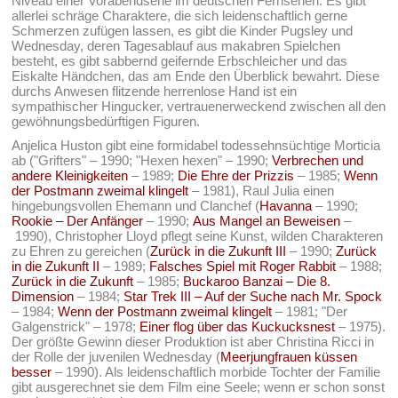
Niveau einer Vorabendserie im deutschen Fernsehen. Es gibt
allerlei schräge Charaktere, die sich leidenschaftlich gerne
Schmerzen zufügen lassen, es gibt die Kinder Pugsley und
Wednesday, deren Tagesablauf aus makabren Spielchen
besteht, es gibt sabbernd geifernde Erbschleicher und das
Eiskalte Händchen, das am Ende den Überblick bewahrt. Diese
durchs Anwesen flitzende herrenlose Hand ist ein
sympathischer Hingucker, vertrauenerweckend zwischen all den
gewöhnungsbedürftigen Figuren.
Anjelica Huston gibt eine formidabel todessehnsüchtige Morticia
ab ("Grifters" – 1990; "Hexen hexen" – 1990;
Verbrechen und
andere Kleinigkeiten
– 1989;
Die Ehre der Prizzis
– 1985;
Wenn
der Postmann zweimal klingelt
– 1981), Raul Julia einen
hingebungsvollen Ehemann und Clanchef (
Havanna
– 1990;
Rookie – Der Anfänger
– 1990;
Aus Mangel an Beweisen
–
1990), Christopher Lloyd pflegt seine Kunst, wilden Charakteren
zu Ehren zu gereichen (
Zurück in die Zukunft III
– 1990;
Zurück
in die Zukunft II
– 1989;
Falsches Spiel mit Roger Rabbit
– 1988;
Zurück in die Zukunft
– 1985;
Buckaroo Banzai – Die 8.
Dimension
– 1984;
Star Trek III – Auf der Suche nach Mr. Spock
– 1984;
Wenn der Postmann zweimal klingelt
– 1981; "Der
Galgenstrick" – 1978;
Einer flog über das Kuckucksnest
– 1975).
Der größte Gewinn dieser Produktion ist aber Christina Ricci in
der Rolle der juvenilen Wednesday (
Meerjungfrauen küssen
besser
– 1990). Als leidenschaftlich morbide Tochter der Familie
gibt ausgerechnet sie dem Film eine Seele; wenn er schon sonst