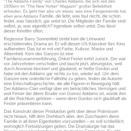
"The Addams Family" von Charles Addams, die sich seit den
1930ern im "The New Yorker"-Magazin" großer Beliebtheit
erfreuten. Es geht hier also um etwas, was eine Fangemeinde hat,
Familie, die liebt, was faul riecht, die schön
eben jene Addams
findet, was hässlich, gar untot ist. Die Mitglieder der Familie sind
selbst, ja, was eigentlich? Irgendwie selbst untot. Das lässt
dieser Kinofilm offen.
Regisseur Barry Sonnenfeld strebt kein die Leinwand
erschütterndes Drama an. Er will diesen US-Klassiker fürs Kino
aufbereiten. Das tut er mit viel Farbe, Kulisse, Maske und
Albernheit. Kern des Ganzen ist eine
Familienzusammenführung, Onkel Fester kehrt zurück. Der war
vor Jahrzehnten verschollen und taucht jetzt, ahnungslos, weil
durch Amnesie blockiert und glaubend, er heiße Gordon und
habe mit den Addams gar nichts zu tun, wieder auf. Um dem
Ganzen eine ordentliche Fallhöhe zu geben, finden die Autoren
eine Erbschaftsgeschichte, die alle Figuren in Bewegung hält:
Der Addams-Clan verfügt über ein beträchtliches Vermögen und
weil Fester der ältere Bruder von Gomez Addams ist, würde ihm
all der Reichtum gehören – wenn denn Gordon sich glaubhaft als
Fester präsentieren kann.
Das Konstrukt dieser Produktion geht über diese Prämissen
nicht hinaus, hilft dem Drehbuch aber, den Zuschauern diese
Familie in all ihren Eigenheiten vorzustellen – es soll schließlich
womöglich Fortsetzungen geben. Die Dramaturgie hat das