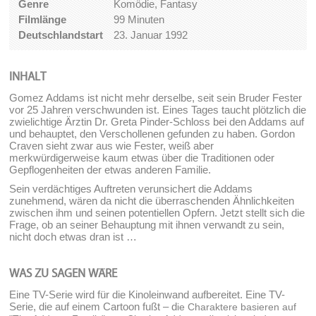
Genre
Komödie, Fantasy
Filmlänge
99 Minuten
Deutschlandstart
23. Januar 1992
INHALT
Gomez Addams ist nicht mehr derselbe, seit sein Bruder Fester
vor 25 Jahren verschwunden ist. Eines Tages taucht plötzlich die
zwielichtige Ärztin Dr. Greta Pinder-Schloss bei den Addams auf
und behauptet, den Verschollenen gefunden zu haben. Gordon
Craven sieht zwar aus wie Fester, weiß aber
merkwürdigerweise kaum etwas über die Traditionen oder
Gepflogenheiten der etwas anderen Familie.
Sein verdächtiges Auftreten verunsichert die Addams
zunehmend, wären da nicht die überraschenden Ähnlichkeiten
zwischen ihm und seinen potentiellen Opfern. Jetzt stellt sich die
Frage, ob an seiner Behauptung mit ihnen verwandt zu sein,
nicht doch etwas dran ist …
WAS ZU SAGEN WÄRE
Eine TV-Serie wird für die Kinoleinwand aufbereitet. Eine TV-
Serie, die auf einem Cartoon fußt – d
ie Charaktere basieren auf