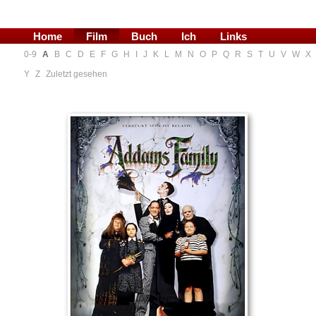
Home
Film
Buch
Ich
Links
0-9
A
B
C
D
E
F
G
H
I
J
K
L
M
N
O
P
Q
R
S
T
U
V
W
X
Blog
Y
Z
Zuletzt gesehen