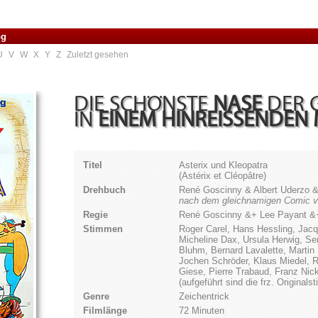
og
U
V
W
X
Y
Z
Zuletzt gesehen
DIE SCHÖNSTE
NASE
DER 
IN
EINEM HINREISSENDEN 
Titel
Asterix und Kleopatra
(Astérix et Cléopâtre)
Drehbuch
René Goscinny & Albert Uderzo &
nach dem gleichnamigen Comic v
Regie
René Goscinny &+ Lee Payant &+ 
Stimmen
Roger Carel, Hans Hessling, Jacq
Micheline Dax, Ursula Herwig, Se
Bluhm, Bernard Lavalette, Martin 
Jochen Schröder, Klaus Miedel, 
Giese, Pierre Trabaud, Franz Nick
(aufgeführt sind die frz. Origina
Genre
Zeichentrick
Filmlänge
72 Minuten