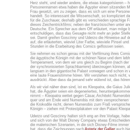
Herz steht, und wieder andere, die etwas kategorisieren – h
Personennamen etwa haben die Ägypter einen sitzenden M
Frau gesetzt, um zu zeigen, dass es sich um eine Person
handelt. So interessant die Wissenschaft, so kompliziert d
für die Zuschauer, deshalb gibt es verschieden sprachige 
dieses Zeichentrickfilms; neben der französischen unter a
Deutsche. Ein Sprecher aus dem Off erläutert, man möge b
entschuldigen, dass das Gesagte nicht mehr an jeder Stell
sei. Damit greifen Goscinny und Uderzo die Hinweise auf 
auf, die erläuterten, wieviel Liter Farbe, wieviele Pinsel und
Stunden in die Erarbeitung des Comics geflossen seien.
Sie nehmen es schon genau mit der Verfilmung ihres Comi
die ägyptische Königin mit der schönen Nase und dem lebh
Temperament, von dem wir uns gleich zu Beginn (nach der 
der synchronisierten Sprachbarriere) überzeugen können, al
langsam in den gigantische Palast vorwagen und schon in 
eine laute Frauenstimme hören. Wir verstehen noch nicht, 
ausdrückt. Aber dass da jemand sehr wütend ist, das hören
Als wir viel näher dran sind, ist es Kleopatra, die Gaius J
hat, die Ägypter seien ein degeneriertes, heruntergekomm
nimmt – Kleopatra wettet gegen Cäsar, Architekt Numerobis 
quer und am Ende wird Numerobis mit dem versprochenen Go
die Krokodile nicht, denen Numerobis zum Fraß versprochen 
Königin – ziehen mit Protestplakaten vor den Palast Kleopa
Uderzo und Goscinny halten sich eng an ihre Vorlage, haben
und sich von der Walt Disney Company etwas Entscheidend
die malerischen Szenarien, in die sich Disney-Filme imme
hat, dass die Zeichnungen nach
Asterix der Gallier
auch hie