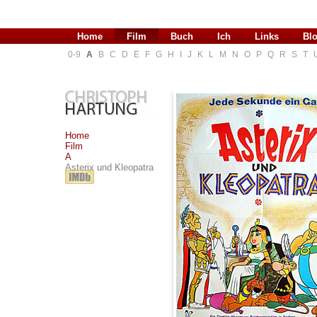
Home
Film
Buch
Ich
Links
Bl
0-9
A
B
C
D
E
F
G
H
I
J
K
L
M
N
O
P
Q
R
S
T
Home
Film
A
Asterix und Kleopatra