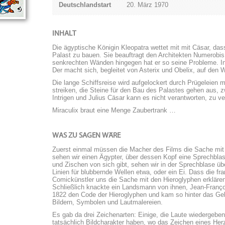
Deutschlandstart
20. März 1970
INHALT
Die ägyptische Königin Kleopatra wettet mit mit Cäsar, das
Palast zu bauen. Sie beauftragt den Architekten Numerobi
senkrechten Wänden hingegen hat er so seine Probleme. In
Der macht sich, begleitet von Asterix und Obelix, auf den 
Die lange Schiffsreise wird aufgelockert durch Prügeleien m
streiken, die Steine für den Bau des Palastes gehen aus, 
Intrigen und Julius Cäsar kann es nicht verantworten, zu ver
Miraculix braut eine Menge Zaubertrank …
WAS ZU SAGEN WÄRE
Zuerst einmal müssen die Macher des Films die Sache mit d
sehen wir einen Ägypter, über dessen Kopf eine Sprechblas
und Zischen von sich gibt, sehen wir in der Sprechblase 
Linien für blubbernde Wellen etwa, oder ein Ei.
Dass die fr
Comickünstler uns die Sache mit den Hieroglyphen erklären,
Schließlich knackte ein Landsmann von ihnen, Jean-Franço
1822 den Code der Hieroglyphen und kam so hinter das Ge
Bildern, Symbolen und Lautmalereien.
Es gab da drei Zeichenarten: Einige, die Laute wiedergeben
tatsächlich Bildcharakter haben, wo das Zeichen eines Herz