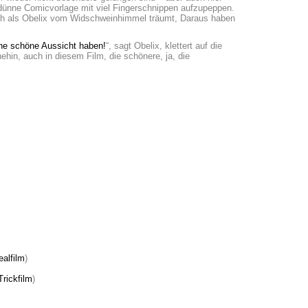
zu dünne Comicvorlage mit viel Fingerschnippen aufzupeppen.
ich als Obelix vom Widschweinhimmel träumt, Daraus haben
e schöne Aussicht haben!
“, sagt Obelix, klettert auf die
hin, auch in diesem Film, die schönere, ja, die
ealfilm
)
Trickfilm
)