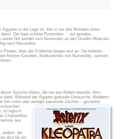
s Ägypten in der Lage ist, ihm in nur drei Monaten einen
s damit. Der baut schöne Pyramiden … mit geraden,
 seiner Not wendet sich Numerobis an den Druiden Miraculix.
Weg nach Alexandria.
it Piraten. Aber die Probleme fangen erst an: Die Arbeiter
zwei finstere Gesellen, Konkurrenten von Numerobis, spinnen
lieren.
ieser Sprache klären, die nur aus Bildern besteht. Also
e klebt. Während der Ägypter gutturale Geräusche, Blubbern
über ihm mehr oder weniger passende Zeichen – gezackte
anzösischen
 ist logisch.
is Champollion,
heimnis aus
, andere, die
en also für ein