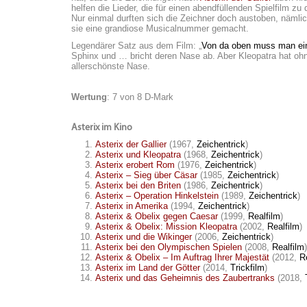
helfen die Lieder, die für einen abendfüllenden Spielfilm 
Nur einmal durften sich die Zeichner doch austoben, näml
sie eine grandiose Musicalnummer gemacht.
Legendärer Satz aus dem Film: „
Von da oben muss man ein
Sphinx und … bricht deren Nase ab. Aber Kleopatra hat ohne
allerschönste Nase.
Wertung
: 7 von 8 D-Mark
Asterix im Kino
Asterix der Gallier
(1967,
Zeichentrick
)
Asterix und Kleopatra
(1968,
Zeichentrick
)
Asterix erobert Rom
(1976,
Zeichentrick
)
Asterix – Sieg über Cäsar
(1985,
Zeichentrick
)
Asterix bei den Briten
(1986,
Zeichentrick
)
Asterix – Operation Hinkelstein
(1989,
Zeichentrick
)
Asterix in Amerika
(1994,
Zeichentrick
)
Asterix & Obelix gegen Caesar
(1999,
Realfilm
)
Asterix & Obelix: Mission Kleopatra
(2002,
Realfilm
)
Asterix und die Wikinger
(2006,
Zeichentrick
)
Asterix bei den Olympischen Spielen
(2008,
Realfilm
)
Asterix & Obelix – Im Auftrag Ihrer Majestät
(2012,
R
Asterix im Land der Götter
(2014,
Trickfilm
)
Asterix und das Geheimnis des Zaubertranks
(2018,