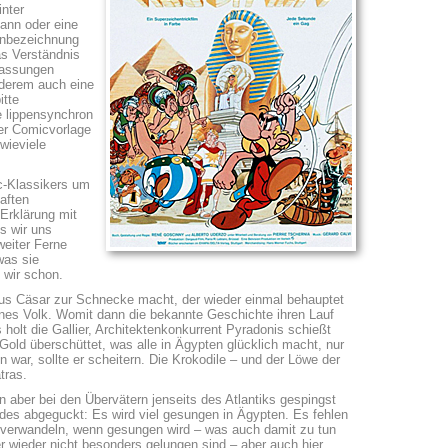
inter
ann oder eine
enbezeichnung
as Verständnis
Fassungen
nderem auch eine
itte
e lippensynchron
der Comicvorlage
 wieviele
c-Klassikers um
aften
Erklärung mit
s wir uns
weiter Ferne
was sie
 wir schon.
ulius Cäsar zur Schnecke macht, der wieder einmal behauptet
enes Volk. Womit dann die bekannte Geschichte ihren Lauf
holt die Gallier, Architektenkonkurrent Pyradonis schießt
ld überschüttet, was alle in Ägypten glücklich macht, nur
war, sollte er scheitern. Die Krokodile – und der Löwe der
tras.
 aber bei den Übervätern jenseits des Atlantiks gespingst
es abgeguckt: Es wird viel gesungen in Ägypten. Es fehlen
r verwandeln, wenn gesungen wird – was auch damit zu tun
r wieder nicht besonders gelungen sind – aber auch hier