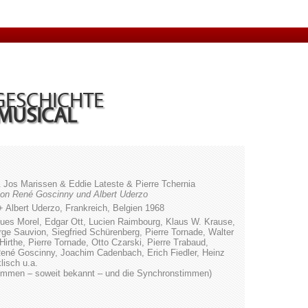
GESCHICHTE
MUSICAL
 Jos Marissen & Eddie Lateste & Pierre Tchernia
on René Goscinny und Albert Uderzo
Albert Uderzo, Frankreich, Belgien 1968
ues Morel, Edgar Ott, Lucien Raimbourg, Klaus W. Krause,
rge Sauvion, Siegfried Schürenberg, Pierre Tornade, Walter
Hirthe, Pierre Tornade, Otto Czarski, Pierre Trabaud,
René Goscinny, Joachim Cadenbach, Erich Fiedler, Heinz
lisch u.a.
lstimmen – soweit bekannt – und die Synchronstimmen)