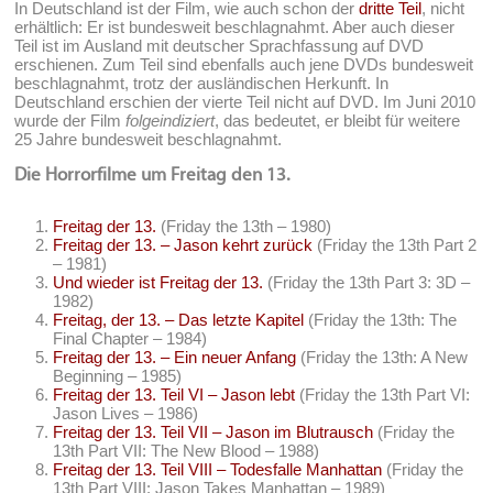
In Deutschland ist der Film, wie auch schon der
dritte Teil
, nicht
erhältlich: Er ist bundesweit beschlagnahmt. Aber auch dieser
Teil ist im Ausland mit deutscher Sprachfassung auf DVD
erschienen. Zum Teil sind ebenfalls auch jene DVDs bundesweit
beschlagnahmt, trotz der ausländischen Herkunft. In
Deutschland erschien der vierte Teil nicht auf DVD. Im Juni 2010
wurde der Film
folgeindiziert
, das bedeutet, er bleibt für weitere
25 Jahre bundesweit beschlagnahmt.
Die Horrorfilme um Freitag den 13.
Freitag der 13.
(Friday the 13th – 1980)
Freitag der 13. – Jason kehrt zurück
(Friday the 13th Part 2
– 1981)
Und wieder ist Freitag der 13.
(Friday the 13th Part 3: 3D –
1982)
Freitag, der 13. – Das letzte Kapitel
(Friday the 13th: The
Final Chapter – 1984)
Freitag der 13. – Ein neuer Anfang
(Friday the 13th: A New
Beginning – 1985)
Freitag der 13. Teil VI – Jason lebt
(Friday the 13th Part VI:
Jason Lives – 1986)
Freitag der 13. Teil VII – Jason im Blutrausch
(Friday the
13th Part VII: The New Blood – 1988)
Freitag der 13. Teil VIII – Todesfalle Manhattan
(Friday the
13th Part VIII: Jason Takes Manhattan – 1989)