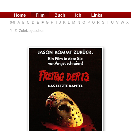
Home
Film
Buch
Ich
Links
0-9
A
B
C
D
E
F
G
H
I
J
K
L
M
N
O
P
Q
R
S
T
U
V
W
X
Blog
Y
Z
Zuletzt gesehen