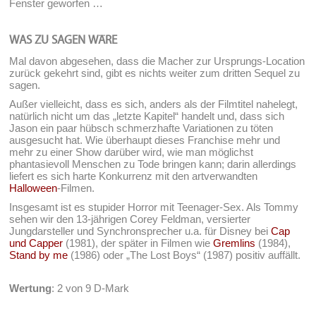
Fenster geworfen …
WAS ZU SAGEN WÄRE
Mal davon abgesehen, dass die Macher zur Ursprungs-Location
zurück gekehrt sind, gibt es nichts weiter zum dritten Sequel zu
sagen.
Außer vielleicht, dass es sich, anders als der Filmtitel nahelegt,
natürlich nicht um das „letzte Kapitel“ handelt und, dass sich
Jason ein paar hübsch schmerzhafte Variationen zu töten
ausgesucht hat. Wie überhaupt dieses Franchise mehr und
mehr zu einer Show darüber wird, wie man möglichst
phantasievoll Menschen zu Tode bringen kann; darin allerdings
liefert es sich harte Konkurrenz mit den artverwandten
Halloween
-Filmen.
Insgesamt ist es stupider Horror mit Teenager-Sex. Als Tommy
sehen wir den 13-jährigen Corey Feldman, versierter
Jungdarsteller und Synchronsprecher u.a. für Disney bei
Cap
und Capper
(1981), der später in Filmen wie
Gremlins
(1984),
Stand by me
(1986) oder „The Lost Boys“ (1987) positiv auffällt.
Wertung
: 2 von 9 D-Mark