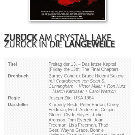
ZURÜCK
AM CRYSTAL LAKE
ZURÜCK IN DIE
LANGEWEILE
Titel
Freitag der 13. – Das letzte Kapitel
(Friday the 13th: The Final Chapter)
Drehbuch
Barney Cohen + Bruce Hidemi Sakow
mit Charakteren von Sean S.
Cunningham + Victor Miller + Ron Kurz
+ Martin Kitrosser + Carol Watson
Regie
Joseph Zito, USA 1984
Darsteller
Kimberly Beck, Peter Barton, Corey
Feldman, Erich Anderson, Crispin
Glover, Clyde Hayes, Judie
Aronson, Tom Everett, Joan
Freeman, Lisa Freeman, Thad
Geer, Wayne Grace, Bonnie