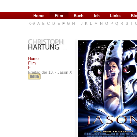
Home
Film
Buch
Ich
Links
Bl
0-9
A
B
C
D
E
F
G
H
I
J
K
L
M
N
O
P
Q
R
S
T
Home
Film
F
Freitag der 13. - Jason X