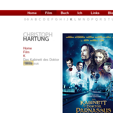
Home
Film
Buch
Ich
Links
Bl
0-9
A
B
C
D
E
F
G
H
I
J
K
L
M
N
O
P
Q
R
S
T
Home
Film
K
Das Kabinett des Doktor
Parnassus