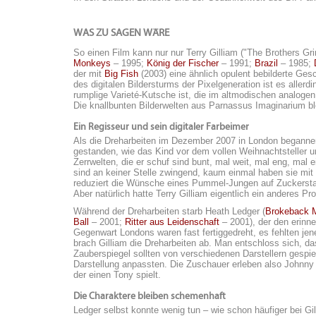
WAS ZU SAGEN WÄRE
So einen Film kann nur nur Terry Gilliam ("The Brothers G
Monkeys
– 1995;
König der Fischer
– 1991;
Brazil
– 1985;
der mit
Big Fish
(2003) eine ähnlich opulent bebilderte Gesc
des digitalen Bildersturms der Pixelgeneration ist es aller
rumplige Varieté-Kutsche ist, die im altmodischen analoge
Die knallbunten Bilderwelten aus Parnassus Imaginarium bl
Ein Regisseur und sein digitaler Farbeimer
Als die Dreharbeiten im Dezember 2007 in London begannen,
gestanden, wie das Kind vor dem vollen Weihnachtsteller un
Zerrwelten, die er schuf sind bunt, mal weit, mal eng, mal 
sind an keiner Stelle zwingend, kaum einmal haben sie mit 
reduziert die Wünsche eines Pummel-Jungen auf Zuckerst
Aber natürlich hatte Terry Gilliam eigentlich ein anderes Pr
Während der Dreharbeiten starb Heath Ledger (
Brokeback 
Ball
– 2001;
Ritter aus Leidenschaft
– 2001), der den erinne
Gegenwart Londons waren fast fertiggedreht, es fehlten je
brach Gilliam die Dreharbeiten ab. Man entschloss sich, 
Zauberspiegel sollten von verschiedenen Darstellern gespiel
Darstellung anpassten. Die Zuschauer erleben also Johnny 
der einen Tony spielt.
Die Charaktere bleiben schemenhaft
Ledger selbst konnte wenig tun – wie schon häufiger bei Gi