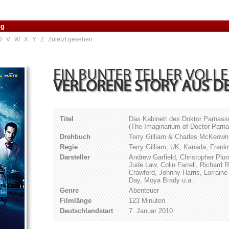
og
U
V
W
X
Y
Z
Zuletzt gesehen
EIN BUNTER TELLER VOLLER
VERLORENE STORY AUS DE
Titel
Das Kabinett des Doktor Parnass
(The Imaginarium of Doctor Parn
Drehbuch
Terry Gilliam & Charles McKeown
Regie
Terry Gilliam, UK, Kanada, Frank
Darsteller
Andrew Garfield, Christopher Plu
Jude Law, Colin Farrell, Richard 
Crawford, Johnny Harris, Lorrain
Day, Moya Brady u.a.
Genre
Abenteuer
Filmlänge
123 Minuten
Deutschlandstart
7. Januar 2010