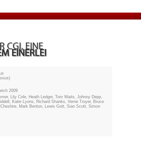
 CGI, EINE
M EINERLEI
us
assus)
reich 2009
mmer, Lily Cole, Heath Ledger, Tom Waits, Johnny Depp,
Riddell, Katie Lyons, Richard Shanks, Verne Troyer, Bruce
e Cheshire, Mark Benton, Lewis Gott, Sian Scott, Simon