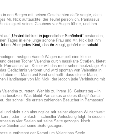
us in den Bergen mit seinen Geschichten dafür sorgte, dass
ges Mr. Nick auftauchte, der Teufel persönlich, Parnassus'
innlosigkeit seines Glaubens vor Augen führte; und ihm
t auf „
Unsterblichkeit in jugendlicher Schönheit
” bestanden,
ernen Tages in eine junge schöne Frau und Mr. Nick bot ihm
r leben. Aber jedes Kind, das ihr zeugt, gehört mir, sobald
odrigen, rostigen Varieté-Wagen rumpelt eine kleine
und dessen Tocher Valentina durch nasskalte Straßen, bietet
r. Parnassus” an. Keiner will das mehr sehen heutzutage. An
 das Gedächtnis verloren und wird spontan von Valentina in
n Leben mit Mann und Kind und hofft, dass dieser Mann,
inen Handlanger von Mr. Nick, der jedoch jede Verbindung mit
 Valentina zu retten: Wer bis zu ihrem 16. Geburtstag – in
ntina besitzen. Was bleibt Parnassus anderes übrig? Zumal
t, der schnell die ersten zahlenden Besucher in Parnassus'
el und sieht sich ahnungslos mit seiner eigenen Wunschwelt
kann, oder – einfach – schneller Verlockung folgt. In diesem
 Parnassus vier Seelen auf seine Seite gezogen. Noch
vier Seelen auf seine Seite gezogen.
rnassus entbrennt der Kampf um Valentinas Seele …