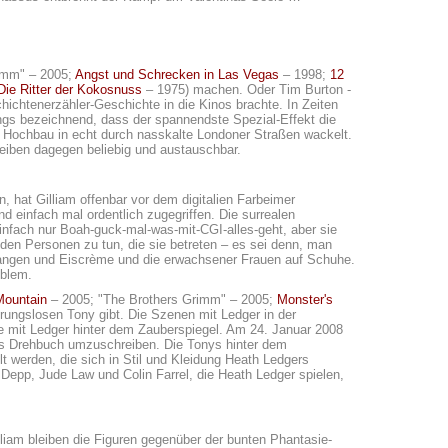
rimm" – 2005;
Angst und Schrecken in Las Vegas
– 1998;
12
Die Ritter der Kokosnuss
– 1975) machen. Oder Tim Burton -
hichtenerzähler-Geschichte in die Kinos brachte. In Zeiten
dings bezeichnend, dass der spannendste Spezial-Effekt die
n Hochbau in echt durch nasskalte Londoner Straßen wackelt.
eiben dagegen beliebig und austauschbar.
 hat Gilliam offenbar vor dem digitalien Farbeimer
d einfach mal ordentlich zugegriffen. Die surrealen
einfach nur Boah-guck-mal-was-mit-CGI-alles-geht, aber sie
den Personen zu tun, die sie betreten – es sei denn, man
angen und Eiscrème und die erwachsener Frauen auf Schuhe.
oblem.
Mountain
– 2005; "The Brothers Grimm" – 2005;
Monster's
rungslosen Tony gibt. Die Szenen mit Ledger in der
ne mit Ledger hinter dem Zauberspiegel. Am 24. Januar 2008
das Drehbuch umzuschreiben. Die Tonys hinter dem
t werden, die sich in Stil und Kleidung Heath Ledgers
Depp, Jude Law und Colin Farrel, die Heath Ledger spielen,
lliam bleiben die Figuren gegenüber der bunten Phantasie-