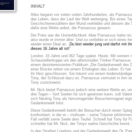
INHALT
Alles begann vor vielen vielen Jahrhunderten, als Parnass
das Leben, dass der Lauf der Welt weiterging. Bis eines Ta
Geschichtenerzählern den Mund verklebte und diesem die S
dafür eine Wette anbot, die Parnassus gewann.
Der Preis war die Unsterblichkeit. Aber Parnassus hatte nich
also wurde er immer älter. Und so verliebte er sich eines f
wieder einen Deal an. „
Du bist wieder jung und darfst mit ih
dieses 16 Jahre alt ist!
”
London. 15 Jahre und 362 Tage später. Heute. Mit seinem m
Schaustellertruppe um den altersmüden Trinker Parnassus 
einem desinteressierten Publikum „Die Gedankenwelt des D
einer Brücke retten sie einem Erhängten das Leben. Er hat
ihr Herz geschlossen. Sie träumt von einem bodenständige
Tony, der Schlüssel dazu ist. Parnassus vermutet in ihm e
Tony zurückweist.
Mr. Nick bietet Parnassus jedoch eine weitere Wette an, um
drei Tagen – fünf Seelen für sich gewinnen kann, soll Vale
sich Neuling Tony als hervorragender Besuchermagnet eigne
Gedankenwelt lotst.
Diese Gedankenwelt betritt der Besucher durch einen Spieg
konfrontiert, in der er – mühsam – seine Träume erklimmen 
Fall verfällt seine Seele dem Teufel. Schnell hat Tony für
schneller hat Mr. Nick, der Tonys wahre Geschichte kennt, 
In den Straßen Londons und der Gedankenwelt des Dr. Pa