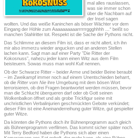
mal alles rauslassen,
was sie immer schon
über die Nachbarn auf
der Insel sagen
wollten. Und das weiße Kaninchen als böser Wächter vor dem
Eingang der Höhle zum Aaaaaaaaaarrrrrrggghhhh …“ beißt so
manchen Stahlritter tot. Respekt ist die Sache der Pythons nicht.
Das Schlimme an diesem Film ist, dass er nicht altert, ich ihn
mir also immerzu wieder angucken und an anderen Stellen
lachen kann. Sagt man auf einer Party "Die Ritter der
Kokosnuss", nahezu jeder kann einen Witz aus dem Film
beisteuern. Sowas muss man wohl
Kult
nennen.
Ob der Schwarze Ritter – beider Arme und beider Beine beraubt
– im Zweikampf immer noch auf einem Unentschieden beharrt,
ob die
Ritter vom Nie
ihre Umgebung mit dem bösen Wort
terrorisieren, ob drei Fragen beantwortet werden müssen, bevor
man die Schlucht überqueren darf oder ob Gott seinen
Wolkenbalkon öffnet und als grobe Trickfigur seine mit
unchristlichen Verbalinjurien geschmückten Gebote verkündet;
dieser Film ist eine Aneinanderreihung guter Witze, gut gespielter
guter Witze.
Da könnten die Pythons doch ihr Bühnenprogramm auch gleich
als Bühnenprogramm verfilmen. Das kommt sicher später noch.
Mit Terry Bedford haben die Pythons sich aber einen
Kameramann ans Set geholt, der mehr kann, als eine Bühne