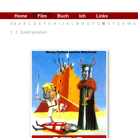
Home
Film
Buch
Ich
Links
0-9
A
B
C
D
E
F
G
H
I
J
K
L
M
N
O
P
Q
R
S
T
U
V
W
X
Blog
Y
Z
Zuletzt gesehen