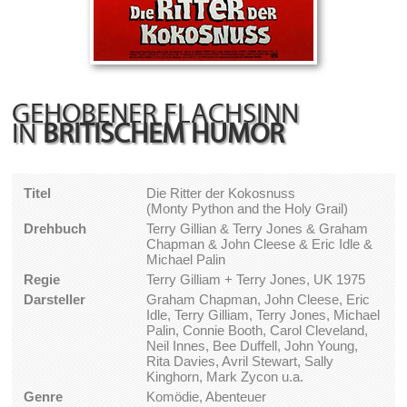
GEHOBENER FLACHSINN
IN
BRITISCHEM HUMOR
Titel
Die Ritter der Kokosnuss
(Monty Python and the Holy Grail)
Drehbuch
Terry Gillian & Terry Jones & Graham
Chapman & John Cleese & Eric Idle &
Michael Palin
Regie
Terry Gilliam + Terry Jones, UK 1975
Darsteller
Graham Chapman, John Cleese, Eric
Idle, Terry Gilliam, Terry Jones, Michael
Palin, Connie Booth, Carol Cleveland,
Neil Innes, Bee Duffell, John Young,
Rita Davies, Avril Stewart, Sally
Kinghorn, Mark Zycon u.a.
Genre
Komödie, Abenteuer