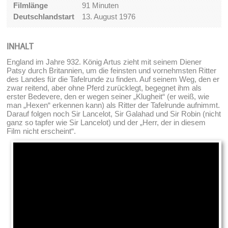
Filmlänge
91 Minuten
Deutschlandstart
13. August 1976
INHALT
England im Jahre 932. König Artus zieht mit seinem Diener
Patsy durch Britannien, um die feinsten und vornehmsten Ritter
des Landes für die Tafelrunde zu finden. Auf seinem Weg, den er
zwar reitend, aber ohne Pferd zurücklegt, begegnet ihm als
erster Bedevere, den er wegen seiner „Klugheit“ (er weiß, wie
man „Hexen“ erkennen kann) als Ritter der Tafelrunde aufnimmt.
Darauf folgen noch Sir Lancelot, Sir Galahad und Sir Robin (nicht
ganz so tapfer wie Sir Lancelot) und der „Herr, der in diesem
Film nicht erscheint“.