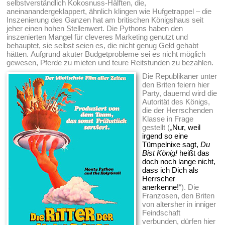
selbstverständlich Kokosnuss-Hälften, die,
aneinanandergeklappert, ähnlich klingen wie Hufgetrappel – die
Inszenierung des Ganzen hat am britischen Königshaus seit
jeher einen hohen Stellenwert. Die Pythons haben den
inszenierten Mangel für cleveres Marketing genutzt und
behauptet, sie selbst seien es, die nicht genug Geld gehabt
hätten. Aufgrund akuter Budgetprobleme sei es nicht möglich
gewesen, Pferde zu mieten und teure Reitstunden zu bezahlen.
Die Republikaner unter
den Briten feiern hier
Party, dauernd wird die
Autorität des Königs,
die der Herrschenden
Klasse in Frage
gestellt („
Nur, weil
irgend so eine
Tümpelnixe sagt,
Du
Bist König!
heißt das
doch noch lange nicht,
dass ich Dich als
Herrscher
anerkenne!
“). Die
Franzosen, den Briten
von altersher in inniger
Feindschaft
verbunden, dürfen hier