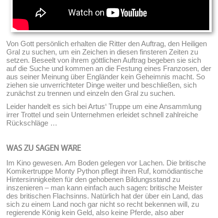
Von Gott persönlich erhalten die Ritter den Auftrag, den Heiligen
Gral zu suchen, um ein Zeichen in diesen finsteren Zeiten zu
setzen. Beseelt von ihrem göttlichen Auftrag begeben sie sich
auf die Suche und kommen an die Festung eines Franzosen, der
aus seiner Meinung über Engländer kein Geheimnis macht. So
ziehen sie unverrichteter Dinge weiter und beschließen, sich
zunächst zu trennen und einzeln den Gral zu suchen.
Leider handelt es sich bei Artus‘ Truppe um eine Ansammlung
irrer Trottel und sein Unternehmen erleidet schnell zahlreiche
Rückschläge …
WAS ZU SAGEN WÄRE
Im Kino gewesen. Am Boden gelegen vor Lachen. Die britische
Komikertruppe Monty Python pflegt ihren Ruf, komödiantische
Hintersinnigkeiten für den gehobenen Bildungsstand zu
inszenieren – man kann einfach auch sagen: britische Meister
des britischen Flachsinns. Natürlich hat der über ein Land, das
sich zu einem Land noch gar nicht so recht bekennen will, zu
regierende König kein Geld, also keine Pferde, also aber