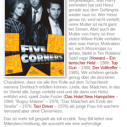
vergewaltigen, was Harry
verhindert hat und Heinz
gerade aus dem Gefängnis
wieder raus ist. Wer Heinz
genau ist, wird nicht vertieft;
seine Mutter ist nicht ganz
bei Sinnen. Aber auch die
Mutter von Harry ist ihrer
stolze-Witwe-Rolle verfallen,
aber was Harrys Motivation
ist, nach Mississippi zu
gehen, bleibt in Tim Robbins'
Spiel vage (
Howard – Ein
tierischer Held
– 1986;
Top
Gun
– 1986;
Der Volltreffer
–
1985). Wir erfahren gerade
genug über die einzelnen
Charaktere, dass sie alle ihre Rolle auf dem Schachbrett
namens Drehbuch erfüllen können. Linda, das Mädchen, in das
im Viertel alle Jungs verliebt sind und die dann von Heinz
entführt wird, spielt Jodie Foster (
Das Hotel New Hampshire
–
1984; "Bugsy Malone" – 1976; "Das Mädchen am Ende der
Straße" – 1976;
Taxi Driver
– 1976) als junge Frau mit wachem
Verstand aber ohne Cleverness.
Das ist mehr toll gespielt als toll erzählt. Tony Bill liefert eine
Milieubeschreibung, die aussieht wie eine wehmütige