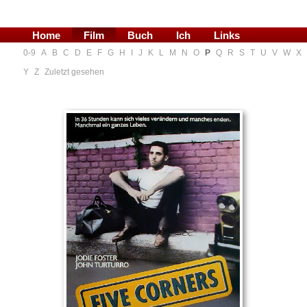
Home
Film
Buch
Ich
Links
0-9
A
B
C
D
E
F
G
H
I
J
K
L
M
N
O
P
Q
R
S
T
U
V
W
X
Blog
Y
Z
Zuletzt gesehen