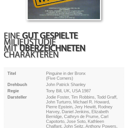
EINE
GUT GESPIELTE
MILIEUSTUDIE
MIT
ÜBERZEICHNETEN
CHARAKTEREN
Titel
Pinguine in der Bronx
(Five Corners)
Drehbuch
John Patrick Shanley
Regie
Tony Bill, UK, USA 1987
Darsteller
Jodie Foster, Tim Robbins, Todd Graff,
John Turturro, Michael R. Howard,
Pierre Epstein, Jery Hewitt, Rodney
Harvey, Daniel Jenkins, Elizabeth
Berridge, Cathryn de Prume, Carl
Capotorto, Jose Soto, Kathleen
Chalfant, John Seitz, Anthony Powers,