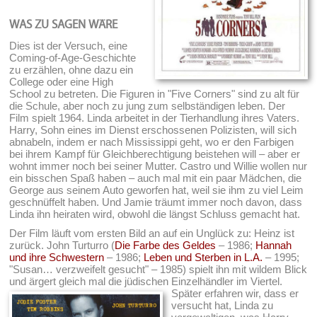
WAS ZU SAGEN WÄRE
Dies ist der Versuch, eine
Coming-of-Age-Geschichte
zu erzählen, ohne dazu ein
College oder eine High
School zu betreten. Die Figuren in "Five Corners" sind zu alt für
die Schule, aber noch zu jung zum selbständigen leben. Der
Film spielt 1964. Linda arbeitet in der Tierhandlung ihres Vaters.
Harry, Sohn eines im Dienst erschossenen Polizisten, will sich
abnabeln, indem er nach Mississippi geht, wo er den Farbigen
bei ihrem Kampf für Gleichberechtigung beistehen will – aber er
wohnt immer noch bei seiner Mutter. Castro und Willie wollen nur
ein bisschen Spaß haben – auch mal mit ein paar Mädchen, die
George aus seinem Auto geworfen hat, weil sie ihm zu viel Leim
geschnüffelt haben. Und Jamie träumt immer noch davon, dass
Linda ihn heiraten wird, obwohl die längst Schluss gemacht hat.
Der Film läuft vom ersten Bild an auf ein Unglück zu: Heinz ist
zurück. John Turturro (
Die Farbe des Geldes
– 1986;
Hannah
und ihre Schwestern
– 1986;
Leben und Sterben in L.A.
– 1995;
"Susan… verzweifelt gesucht" – 1985) spielt ihn mit wildem Blick
und ärgert gleich mal die jüdischen Einzelhändler im Viertel.
Später erfahren wir, dass er
versucht hat, Linda zu