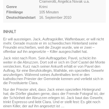
Cramerotti, Angelica Novak u.a.
Genre
Krimi
Filmlänge
105 Minuten
Deutschlandstart
16. September 2010
INHALT
Er will aussteigen. Jack, Auftragskiller, Waffenbauer, er will nicht
mehr. Gerade musste er im schwedischen Hinterland seine
Freundin erschießen, weil die Zeugin wurde, wie er zwei –
offenbar auf ihn angesetzte – Killer ausgeschaltet hat.
Jack reist nach Rom. Sein Auftraggeber, Pavel, schickt ihn
weiter in die Abruzzen. Dort soll er sich im Dorf Castel del Monte
verstecken. Kurz nach seiner Ankunft erhält er von Pavel den
Auftrag, für eine Berufskollegin, Mathilde, ein spezielles Gewehr
anzufertigen. Während seines Aufenthaltes lernt er den
katholischen Priester der Gemeinde kennen und verliebt sich in
die Prostituierte Clara.
Nur der Priester ahnt, dass Jack einen speziellen Hintergrund
hat; die Dörfler glauben gerne, dass der Fremde Fotograf ist, der
der Schönheit der Abruzzen erlegen ist. Jack baut das Gewehr,
trinkt Espresso und liebt Clara. Und er stellt fest: Es gibt noch
einen Killer, der auf ihn angesetzt ist …