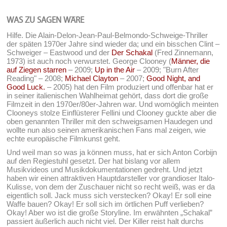
WAS ZU SAGEN WÄRE
Hilfe. Die Alain-Delon-Jean-Paul-Belmondo-Schweige-Thriller
der späten 1970er Jahre sind wieder da; und ein bisschen Clint –
Schweiger – Eastwood und der
Der Schakal
(Fred Zinnemann,
1973) ist auch noch verwurstet. George Clooney (
Männer, die
auf Ziegen starren
– 2009;
Up in the Air
– 2009; "Burn After
Reading" – 2008;
Michael Clayton
– 2007;
Good Night, and
Good Luck.
– 2005) hat den Film produziert und offenbar hat er
in seiner italienischen Wahlheimat gehört, dass dort die große
Filmzeit in den 1970er/80er-Jahren war. Und womöglich meinten
Clooneys stolze Einflüsterer Fellini und Clooney guckte aber die
oben genannten Thriller mit den schweigsamen Haudegen und
wollte nun also seinen amerikanischen Fans mal zeigen, wie
echte europäische Filmkunst geht.
Und weil man so was ja können muss, hat er sich Anton Corbijn
auf den Regiestuhl gesetzt. Der hat bislang vor allem
Musikvideos und Musikdokumentationen gedreht. Und jetzt
haben wir einen attraktiven Hauptdarsteller vor grandioser Italo-
Kulisse, von dem der Zuschauer nicht so recht weiß, was er da
eigentlich soll. Jack muss sich verstecken? Okay! Er soll eine
Waffe bauen? Okay! Er soll sich im örtlichen Puff verlieben?
Okay! Aber wo ist die große Storyline. Im erwähnten „Schakal”
passiert äußerlich auch nicht viel. Der Killer reist halt durchs