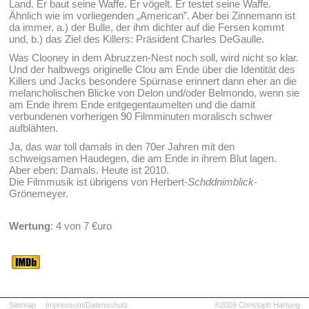
Land. Er baut seine Waffe. Er vögelt. Er testet seine Waffe.
Ähnlich wie im vorliegenden „American”. Aber bei Zinnemann ist
da immer, a.) der Bulle, der ihm dichter auf die Fersen kommt
und, b.) das Ziel des Killers: Präsident Charles DeGaulle.
Was Clooney in dem Abruzzen-Nest noch soll, wird nicht so klar.
Und der halbwegs originelle Clou am Ende über die Identität des
Killers und Jacks besondere Spürnase erinnert dann eher an die
melancholischen Blicke von Delon und/oder Belmondo, wenn sie
am Ende ihrem Ende entgegentaumelten und die damit
verbundenen vorherigen 90 Filmminuten moralisch schwer
aufblähten.
Ja, das war toll damals in den 70er Jahren mit den
schweigsamen Haudegen, die am Ende in ihrem Blut lagen.
Aber eben: Damals. Heute ist 2010.
Die Filmmusik ist übrigens von Herbert-
Schddnimblick
-
Grönemeyer.
Wertung
: 4 von 7 €uro
Sitemap
Impressum/Datenschutz
©2026 Christoph Hartung