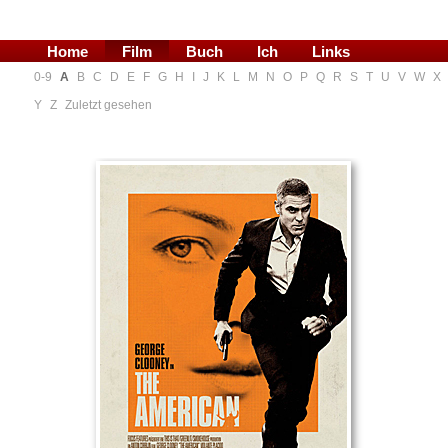
Home
Film
Buch
Ich
Links
0-9
A
B
C
D
E
F
G
H
I
J
K
L
M
N
O
P
Q
R
S
T
U
V
W
X
Blog
Y
Z
Zuletzt gesehen