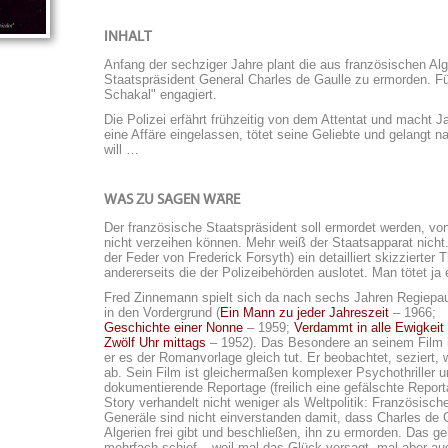
INHALT
Anfang der sechziger Jahre plant die aus französischen Alg
Staatspräsident General Charles de Gaulle zu ermorden. Fü
Schakal" engagiert.
Die Polizei erfährt frühzeitig von dem Attentat und macht J
eine Affäre eingelassen, tötet seine Geliebte und gelangt 
will …
WAS ZU SAGEN WÄRE
Der französische Staatspräsident soll ermordet werden, von 
nicht verzeihen können. Mehr weiß der Staatsapparat nicht
der Feder von Frederick Forsyth) ein detailliert skizzierter T
andererseits die der Polizeibehörden auslotet. Man tötet j
Fred Zinnemann spielt sich da nach sechs Jahren Regiepau
in den Vordergrund (
Ein Mann zu jeder Jahreszeit
– 1966;
Geschichte einer Nonne
– 1959;
Verdammt in alle Ewigkeit
Zwölf Uhr mittags
– 1952). Das Besondere an seinem Film i
er es der Romanvorlage gleich tut. Er beobachtet, seziert, 
ab. Sein Film ist gleichermaßen komplexer Psychothriller u
dokumentierende Reportage (freilich eine gefälschte Report
Story verhandelt nicht weniger als Weltpolitik: Französisch
Generäle sind nicht einverstanden damit, dass Charles de 
Algerien frei gibt und beschließen, ihn zu ermorden. Das ge
mehrfach schief – weil mal das Glück versagt, mal aber au