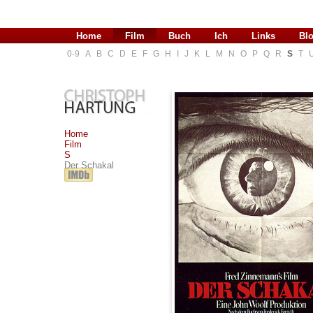
Home
Film
Buch
Ich
Links
Bl
0-9
A
B
C
D
E
F
G
H
I
J
K
L
M
N
O
P
Q
R
S
T
Home
Film
S
Der Schakal