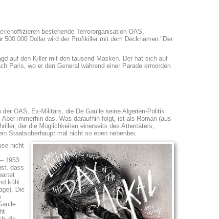
erienoffizieren bestehende Terrororganisation OAS,
r 500.000 Dollar wird der Profikiller mit dem Decknamen "Der
agd auf den Killer mit den tausend Masken. Der hat sich auf
nach Paris, wo er den General während einer Parade ermorden
der OAS, Ex-Militärs, die De Gaulle seine Algerien-Politik
. Aber immerhin das. Was daraufhin folgt, ist als Roman (aus
hriller, der die Möglichkeiten einerseits des Attentäters,
a ein Staatsoberhaupt mal nicht so eben nebenbei.
se nicht
– 1953;
st, dass
wartet
nd kühl
age). Die
e
Gaulle
ht
ch die