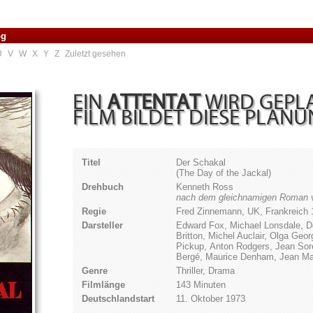
og
U
V
W
X
Y
Z
Zuletzt gesehen
EIN
ATTENTAT
WIRD GEPLA
FILM BILDET DIESE PLAN
Titel
Der Schakal
(The Day of the Jackal)
Drehbuch
Kenneth Ross
nach dem gleichnamigen Roman v
Regie
Fred Zinnemann, UK, Frankreich 
Darsteller
Edward Fox, Michael Lonsdale, De
Britton, Michel Auclair, Olga Geo
Pickup, Anton Rodgers, Jean Sor
Bergé, Maurice Denham, Jean Mar
Genre
Thriller, Drama
Filmlänge
143 Minuten
Deutschlandstart
11. Oktober 1973