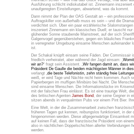
Ausführung schlicht indiskutabel ist. Zinnemann inszeniert 
unaufgeregten Einstellungen, abwartend, was da kommt.
Dann nimmt der Plan der OAS Gestalt an – ein professionel
Auftragskiller von außerhalb muss es sein – und die Drama
verdichtet sich. Über ein paar erzählerische Slalomstange
inszeniert Zinnemann ein klassisches Duell; er tauscht nur 
glühender Sonne staubende Mainstreet, auf der sich Sherif
Galgenvogel gegenüberstehen, gegen ein bläuliches Frankr
in verregneter Umgebung einsame Menschen aufeinander lo
ist.
Der Schakal knüpft einsam seine Fäden. Der Commissair i
friedlich verheiratet, aber während der Jagd einsam: „
Womit
wir an?
“ fragt sein Assistent. „
Wir fangen damit an, dass wi
Präsident De Gaulle die beiden mächtigsten Männer in die
verlangt „
die beste Telefonistin, zehn ständig freie Leitunge
weiß, er wird Tage und Nächte nicht heim kommen. Auch sei
Papierbergen im muffigen Minibüro bei Nacht. Die Menschen
sind einsame Menschen. Die Informationslücke im Krisensta
mit der falschen Frau einlässt. Es ist eine traurige Welt, di
des britischen Agenten
James Bond
, der seine Gegner in e
sitzen abends in verqualmten Pubs vor einem Pint Bier. Ihre
Eine Welt, in der die Zusammenarbeit zwischen französische
früheren Tagen gut kennen, reibungslos funktioniert, in d
hingenommen werden. Diese allgegenwärtige Einsamkeit mach
auf keinen Fall, dass der französische Präsident von einem
also in nächtlichen Doppelschichten allerlei Verbindungen h
werden.