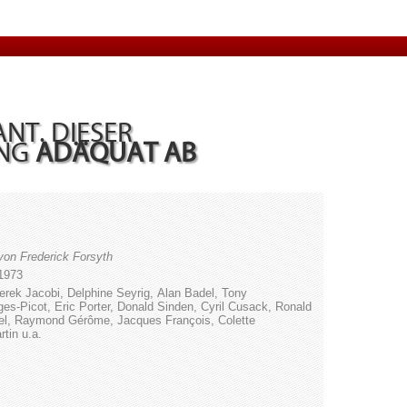
NT. DIESER
UNG
ADÄQUAT AB
on Frederick Forsyth
1973
rek Jacobi, Delphine Seyrig, Alan Badel, Tony
rges-Picot, Eric Porter, Donald Sinden, Cyril Cusack, Ronald
el, Raymond Gérôme, Jacques François, Colette
tin u.a.