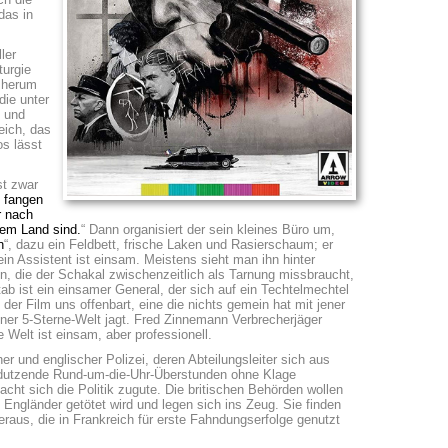
das in
ler
turgie
n herum
die unter
f und
eich, das
s lässt
st zwar
 fangen
r nach
sem Land sind.
“ Dann organisiert der sein kleines Büro um,
n
“, dazu ein Feldbett, frische Laken und Rasierschaum; er
n Assistent ist einsam. Meistens sieht man ihn hinter
, die der Schakal zwischenzeitlich als Tarnung missbraucht,
b ist ein einsamer General, der sich auf ein Techtelmechtel
e der Film uns offenbart, eine die nichts gemein hat mit jener
iner 5-Sterne-Welt jagt. Fred Zinnemann Verbrecherjäger
 Welt ist einsam, aber professionell.
r und englischer Polizei, deren Abteilungsleiter sich aus
er dutzende Rund-um-die-Uhr-Überstunden ohne Klage
t sich die Politik zugute. Die britischen Behörden wollen
 Engländer getötet wird und legen sich ins Zeug. Sie finden
eraus, die in Frankreich für erste Fahndungserfolge genutzt