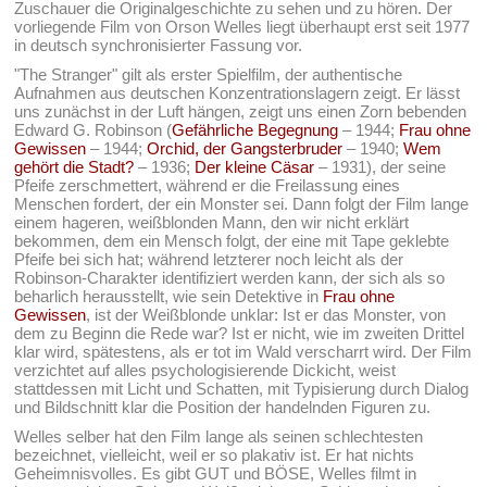
Zuschauer die Originalgeschichte zu sehen und zu hören. Der
vorliegende Film von Orson Welles liegt überhaupt erst seit 1977
in deutsch synchronisierter Fassung vor.
"The Stranger" gilt als erster Spielfilm, der authentische
Aufnahmen aus deutschen Konzentrationslagern zeigt. Er lässt
uns zunächst in der Luft hängen, zeigt uns einen Zorn bebenden
Edward G. Robinson (
Gefährliche Begegnung
– 1944;
Frau ohne
Gewissen
– 1944;
Orchid, der Gangsterbruder
– 1940;
Wem
gehört die Stadt?
– 1936;
Der kleine Cäsar
– 1931), der seine
Pfeife zerschmettert, während er die Freilassung eines
Menschen fordert, der ein Monster sei. Dann folgt der Film lange
einem hageren, weißblonden Mann, den wir nicht erklärt
bekommen, dem ein Mensch folgt, der eine mit Tape geklebte
Pfeife bei sich hat; während letzterer noch leicht als der
Robinson-Charakter identifiziert werden kann, der sich als so
beharlich herausstellt, wie sein Detektive in
Frau ohne
Gewissen
, ist der Weißblonde unklar: Ist er das Monster, von
dem zu Beginn die Rede war? Ist er nicht, wie im zweiten Drittel
klar wird, spätestens, als er tot im Wald verscharrt wird. Der Film
verzichtet auf alles psychologisierende Dickicht, weist
stattdessen mit Licht und Schatten, mit Typisierung durch Dialog
und Bildschnitt klar die Position der handelnden Figuren zu.
Welles selber hat den Film lange als seinen schlechtesten
bezeichnet, vielleicht, weil er so plakativ ist. Er hat nichts
Geheimnisvolles. Es gibt GUT und BÖSE, Welles filmt in