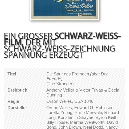
EIN GROSSER
SCHWARZ-WEISS-F
ILM
, DER MIT
SCHWARZ-WEISS-ZEICHNUNG S
PANNUNG ERZEUGT
Titel
Die Spur des Fremden
(aka: Der
Fremde)
(The Stranger)
Drehbuch
Anthony Veiller & Victor Trivas & Decla
Dunning
Regie
Orson Welles, USA 1946
Darsteller
Orson Welles, Edward G. Robinson,
Loretta Young, Philip Merivale, Richard
Long, Konstantin Shayne, Byron Keith,
Billy House, Martha Wentworth, David
Bond, John Brown, Neal Dodd, Nancy