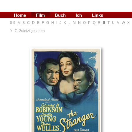
Home
Film
Buch
Ich
Links
0-9
A
B
C
D
E
F
G
H
I
J
K
L
M
N
O
P
Q
R
S
T
U
V
W
X
Blog
Y
Z
Zuletzt gesehen