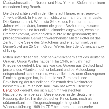
Massachussetts im Norden und New York im Süden mit seinem
mondänen Long Beach.
Die Geschichte spielt in der Kleinstadt Harper, eine
Heart-of-
America
-Stadt. In Harper ist nichts, was man fürchten müsste.
Die Sonne scheint. Wenn die Glocke des Kirchturms nach
Jahren wieder läutet, kommt die ganze Bevölkerung zusammen,
die Menschen sind freundlich, einander zugewandt, wenn ein
Fremder kommt, wird er gleich in ihre Mitte genommen; der
philosophierende Gemischtwarenhändler Mister Potter ist das
Zentrum, die Seele des Städtchens und er schummelt beim
Dame-Spiel um 25 Cent. Orson Welles feiert den American way
of living.
Mitten unter diesen freundlichen Amerikanern sitzt das deutsche
Grauen. Orson Welles hat den Film 1946, ein Jahr nach
Kriegsende gedreht. Damals war das Grauen aus Deutschland
jenseits des Atlantiks noch unbekannt und bei Aufdeckung
entsprechend schockierend, was vielleicht zu dem überzogenen
Finale beigetragen hat, in dem die vor Zorn brodelnde
Bevölkerung der freundlichen Kleinstadt den Nazimörder
kassieren will. Im selben Jahr 1946 hat Alfred Hitchcock
Berüchtigt
gedreht, der sich auch mit versteckten
Naziverbrechern befasst. Diese wurden in der deutschen
Fassung, die 1951 in die deutschen Kinos kam, noch als
südamerikanische Drogenschmuggler hingestellt; erst in der
Wiederaufführung 1969 im ZDF bekamen auch deutsche