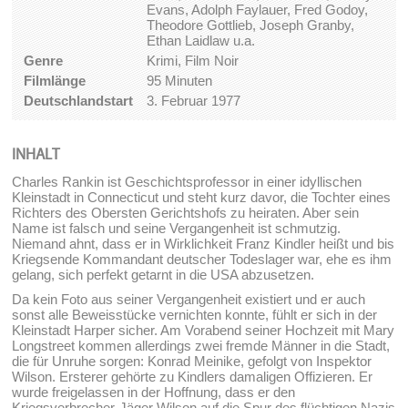
Evans, Adolph Faylauer, Fred Godoy,
Theodore Gottlieb, Joseph Granby,
Ethan Laidlaw u.a.
Genre
Krimi, Film Noir
Filmlänge
95 Minuten
Deutschlandstart
3. Februar 1977
INHALT
Charles Rankin ist Geschichtsprofessor in einer idyllischen
Kleinstadt in Connecticut und steht kurz davor, die Tochter eines
Richters des Obersten Gerichtshofs zu heiraten. Aber sein
Name ist falsch und seine Vergangenheit ist schmutzig.
Niemand ahnt, dass er in Wirklichkeit Franz Kindler heißt und bis
Kriegsende Kommandant deutscher Todeslager war, ehe es ihm
gelang, sich perfekt getarnt in die USA abzusetzen.
Da kein Foto aus seiner Vergangenheit existiert und er auch
sonst alle Beweisstücke vernichten konnte, fühlt er sich in der
Kleinstadt Harper sicher. Am Vorabend seiner Hochzeit mit Mary
Longstreet kommen allerdings zwei fremde Männer in die Stadt,
die für Unruhe sorgen: Konrad Meinike, gefolgt von Inspektor
Wilson. Ersterer gehörte zu Kindlers damaligen Offizieren. Er
wurde freigelassen in der Hoffnung, dass er den
Kriegsverbrecher-Jäger Wilson auf die Spur des flüchtigen Nazis