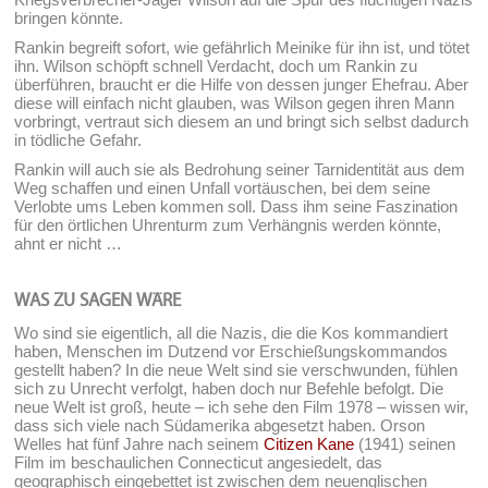
bringen könnte.
Rankin begreift sofort, wie gefährlich Meinike für ihn ist, und tötet
ihn. Wilson schöpft schnell Verdacht, doch um Rankin zu
überführen, braucht er die Hilfe von dessen junger Ehefrau. Aber
diese will einfach nicht glauben, was Wilson gegen ihren Mann
vorbringt, vertraut sich diesem an und bringt sich selbst dadurch
in tödliche Gefahr.
Rankin will auch sie als Bedrohung seiner Tarnidentität aus dem
Weg schaffen und einen Unfall vortäuschen, bei dem seine
Verlobte ums Leben kommen soll. Dass ihm seine Faszination
für den örtlichen Uhrenturm zum Verhängnis werden könnte,
ahnt er nicht …
WAS ZU SAGEN WÄRE
Wo sind sie eigentlich, all die Nazis, die die Kos kommandiert
haben, Menschen im Dutzend vor Erschießungskommandos
gestellt haben? In die neue Welt sind sie verschwunden, fühlen
sich zu Unrecht verfolgt, haben doch nur Befehle befolgt. Die
neue Welt ist groß, heute – ich sehe den Film 1978 – wissen wir,
dass sich viele nach Südamerika abgesetzt haben. Orson
Welles hat fünf Jahre nach seinem
Citizen Kane
(1941) seinen
Film im beschaulichen Connecticut angesiedelt, das
geographisch eingebettet ist zwischen dem neuenglischen