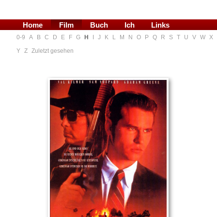
Home
Film
Buch
Ich
Links
0-9
A
B
C
D
E
F
G
H
I
J
K
L
M
N
O
P
Q
R
S
T
U
V
W
X
Blog
Y
Z
Zuletzt gesehen