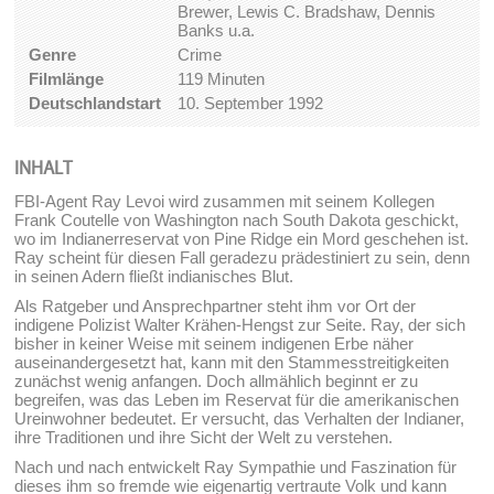
Brewer, Lewis C. Bradshaw, Dennis
Banks u.a.
Genre
Crime
Filmlänge
119 Minuten
Deutschlandstart
10. September 1992
INHALT
FBI-Agent Ray Levoi wird zusammen mit seinem Kollegen
Frank Coutelle von Washington nach South Dakota geschickt,
wo im Indianerreservat von Pine Ridge ein Mord geschehen ist.
Ray scheint für diesen Fall geradezu prädestiniert zu sein, denn
in seinen Adern fließt indianisches Blut.
Als Ratgeber und Ansprechpartner steht ihm vor Ort der
indigene Polizist Walter Krähen-Hengst zur Seite. Ray, der sich
bisher in keiner Weise mit seinem indigenen Erbe näher
auseinandergesetzt hat, kann mit den Stammesstreitigkeiten
zunächst wenig anfangen. Doch allmählich beginnt er zu
begreifen, was das Leben im Reservat für die amerikanischen
Ureinwohner bedeutet. Er versucht, das Verhalten der Indianer,
ihre Traditionen und ihre Sicht der Welt zu verstehen.
Nach und nach entwickelt Ray Sympathie und Faszination für
dieses ihm so fremde wie eigenartig vertraute Volk und kann