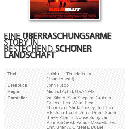
EINE
ÜBERRASCHUNGSARME
STORY IN
BESTECHEND
SCHÖNER
LANDSCHAFT
Titel
Halbblut – Thunderheart
(Thunderheart)
Drehbuch
John Fusco
Regie
Michael Apted, USA 1992
Darsteller
Val Kilmer, Sam Shepard, Graham
Greene, Fred Ward, Fred
Thompson, Sheila Tousey, Ted Thin
Elk, John Trudell, Julius Drum, Sarah
Brave, Allan R.J. Joseph, Sylvan
Pumpkin Seed, Patrick Massett, Rex
Linn, Brian A. O'Meara, Duane