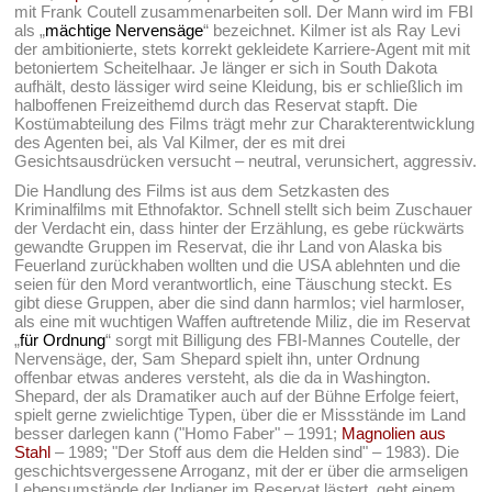
mit Frank Coutell zusammenarbeiten soll. Der Mann wird im FBI
als „
mächtige Nervensäge
“ bezeichnet. Kilmer ist als Ray Levi
der ambitionierte, stets korrekt gekleidete Karriere-Agent mit mit
betoniertem Scheitelhaar. Je länger er sich in South Dakota
aufhält, desto lässiger wird seine Kleidung, bis er schließlich im
halboffenen Freizeithemd durch das Reservat stapft. Die
Kostümabteilung des Films trägt mehr zur Charakterentwicklung
des Agenten bei, als Val Kilmer, der es mit drei
Gesichtsausdrücken versucht – neutral, verunsichert, aggressiv.
Die Handlung des Films ist aus dem Setzkasten des
Kriminalfilms mit Ethnofaktor. Schnell stellt sich beim Zuschauer
der Verdacht ein, dass hinter der Erzählung, es gebe rückwärts
gewandte Gruppen im Reservat, die ihr Land von Alaska bis
Feuerland zurückhaben wollten und die USA ablehnten und die
seien für den Mord verantwortlich, eine Täuschung steckt. Es
gibt diese Gruppen, aber die sind dann harmlos; viel harmloser,
als eine mit wuchtigen Waffen auftretende Miliz, die im Reservat
„
für Ordnung
“ sorgt mit Billigung des FBI-Mannes Coutelle, der
Nervensäge, der, Sam Shepard spielt ihn, unter Ordnung
offenbar etwas anderes versteht, als die da in Washington.
Shepard, der als Dramatiker auch auf der Bühne Erfolge feiert,
spielt gerne zwielichtige Typen, über die er Missstände im Land
besser darlegen kann ("Homo Faber" – 1991;
Magnolien aus
Stahl
– 1989; "Der Stoff aus dem die Helden sind" – 1983). Die
geschichtsvergessene Arroganz, mit der er über die armseligen
Lebensumstände der Indianer im Reservat lästert, geht einem