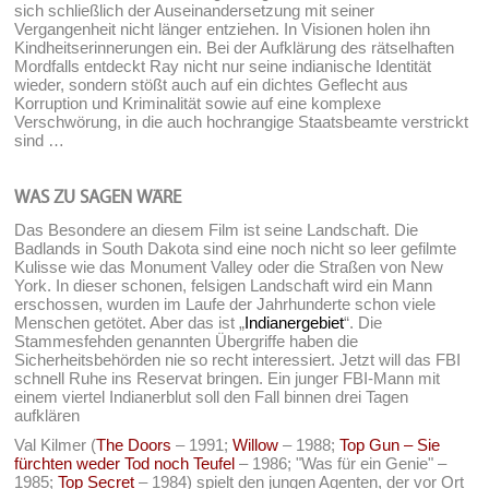
sich schließlich der Auseinandersetzung mit seiner
Vergangenheit nicht länger entziehen. In Visionen holen ihn
Kindheitserinnerungen ein. Bei der Aufklärung des rätselhaften
Mordfalls entdeckt Ray nicht nur seine indianische Identität
wieder, sondern stößt auch auf ein dichtes Geflecht aus
Korruption und Kriminalität sowie auf eine komplexe
Verschwörung, in die auch hochrangige Staatsbeamte verstrickt
sind …
WAS ZU SAGEN WÄRE
Das Besondere an diesem Film ist seine Landschaft. Die
Badlands in South Dakota sind eine noch nicht so leer gefilmte
Kulisse wie das Monument Valley oder die Straßen von New
York. In dieser schonen, felsigen Landschaft wird ein Mann
erschossen, wurden im Laufe der Jahrhunderte schon viele
Menschen getötet. Aber das ist „
Indianergebiet
“. Die
Stammesfehden genannten Übergriffe haben die
Sicherheitsbehörden nie so recht interessiert. Jetzt will das FBI
schnell Ruhe ins Reservat bringen. Ein junger FBI-Mann mit
einem viertel Indianerblut soll den Fall binnen drei Tagen
aufklären
Val Kilmer (
The Doors
– 1991;
Willow
– 1988;
Top Gun – Sie
fürchten weder Tod noch Teufel
– 1986; "Was für ein Genie" –
1985;
Top Secret
– 1984) spielt den jungen Agenten, der vor Ort