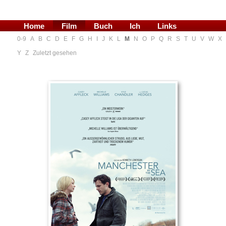
Home
Film
Buch
Ich
Links
0-9
A
B
C
D
E
F
G
H
I
J
K
L
M
N
O
P
Q
R
S
T
U
V
W
X
Blog
Y
Z
Zuletzt gesehen