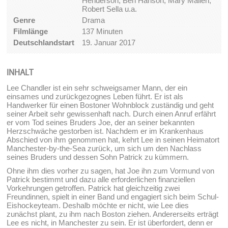
Henderson, Ben Hanson, Mary Mallen,
Robert Sella u.a.
Genre
Drama
Filmlänge
137 Minuten
Deutschlandstart
19. Januar 2017
INHALT
Lee Chandler ist ein sehr schweigsamer Mann, der ein
einsames und zurückgezognes Leben führt. Er ist als
Handwerker für einen Bostoner Wohnblock zuständig und geht
seiner Arbeit sehr gewissenhaft nach. Durch einen Anruf erfährt
er vom Tod seines Bruders Joe, der an seiner bekannten
Herzschwäche gestorben ist. Nachdem er im Krankenhaus
Abschied von ihm genommen hat, kehrt Lee in seinen Heimatort
Manchester-by-the-Sea zurück, um sich um den Nachlass
seines Bruders und dessen Sohn Patrick zu kümmern.
Ohne ihm dies vorher zu sagen, hat Joe ihn zum Vormund von
Patrick bestimmt und dazu alle erforderlichen finanziellen
Vorkehrungen getroffen. Patrick hat gleichzeitig zwei
Freundinnen, spielt in einer Band und engagiert sich beim Schul-
Eishockeyteam. Deshalb möchte er nicht, wie Lee dies
zunächst plant, zu ihm nach Boston ziehen. Andererseits erträgt
Lee es nicht, in Manchester zu sein. Er ist überfordert, denn er