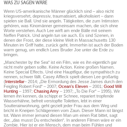
WAS ZU SAGEN WÄRE
Wenn US-amerikanische Männer glücklich sind – also nicht
kriegsversehrt, depressiv, traumatisiert, alkoholisiert – dann
spielen sie Ball. Und sie angeln. Tätigkeiten, die zum Intimsten
gehören, was Kinomänner gemeinsam machen, die sich ohne
Worte verstehen. Auch Lee wirft am ende Bälle mit seinem
Neffen Patrick. Und angeln tun sie auch. Es sind Szenen, in
denen der Frost, der diese kleine Welt in Massachusetts 130
Minuten im Griff hatte, zurück geht. Immerhin ist auch der Boden
warm genug, um endlich Lees Bruder Joe unter die Erde zu
bringen.
„Manchester by the Sea“ ist ein Film, wie es ihn eigentlich gar
nicht mehr geben sollte. Keine Action. Keine großen Namen.
Keine Special Effects. Und eine Hauptfigur, die sympathisch zu
nennen, schwer fällt. Casey Affleck spielt diesen Lee großartig
(
Interstellar
– 2014; „Die Ermordung des Jesse James durch den
Feigling Robert Ford“ – 2007;
Ocean's Eleven
– 2001;
Good Will
Hunting
– 1997;
Chasing Amy
– 1997; „To Die For“ – 1995). Wir
lernen ihn kennen, da schippt er Schnee, repariert tropfende
Wasserhähne, befreit verstopfte Toiletten, lebt in einer
Soutterainwohnung, geht gezielt jeder Frau aus dem Weg und
bricht in Kneipen Schlägereien vom Zaun. Dieser Mann ist längst
tot. Wann immer jemand diesen Man um einen Rat bittet, sagt
der, „das musst Du entscheiden“. In anderen Filmen wäre er ein
Zombie. Hier ist er ein Mensch, dem man beim Fühlen und