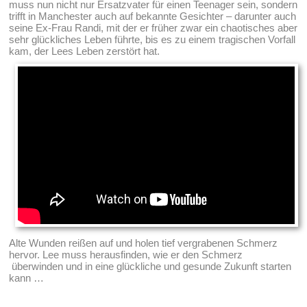
muss nun nicht nur Ersatzvater für einen Teenager sein, sondern
trifft in Manchester auch auf bekannte Gesichter – darunter auch
seine Ex-Frau Randi, mit der er früher zwar ein chaotisches aber
sehr glückliches Leben führte, bis es zu einem tragischen Vorfall
kam, der Lees Leben zerstört hat.
Alte Wunden reißen auf und holen tief vergrabenen Schmerz
hervor. Lee muss herausfinden, wie er den Schmerz
überwinden und in eine glückliche und gesunde Zukunft starten
kann …