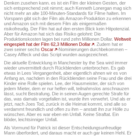
Denken zusehen kann. es ist ein Film der kleinen Gesten, der
sich entsprechend zeit nimmt; auch Kenneth Lonergan mag sich
nicht mehr an alte 100-Minuten-Standards für Filme halten. Im
Vorspann gibt sich der Film als Amazon-Produktion zu erkennen
und Amazon sich mit diesem Film als einigermaßen
risikofreudig. Der Film hat auf den ersten Blick kein Hitpotenzial.
Aber für Amazon hat sich das Risiko gelohnt: Die
Produktionskosten lagen bei rund zehn Millionen Dollar.
Weltweit
eingespielt hat der Film 62,3 Millionen Dollar
. Zudem hat er
zwei seiner sechs
Oscar
-Nominierungen durchbekommen –
Casey Affleck und das Script wurden ausgezeichnet.
Die aktuelle Entwicklung in Manchester by the Sea wird immer
wieder unvermittelt durch Rückblenden unterbrochen. Es gab
etwas in Lees Vergangenheit, aber eigentlich ahnen wir es von
Anfang an, nachdem in den Rückblenden seine Frau und die drei
Kinder eine Rolle spielen. Lee, der Hausmeister, der sich von
jedem Mieter, dem er nur helfen will, teilnahmslos anschnauzen
lässt, sucht Bestrafung. Die in seinen Augen gerechte Strafe für
das, was damals vorgefallen ist, wurde ihm verwehrt. Und als er
jetzt, nach Joes Tod, zurück in die Heimat kommt, sind alle so
verdammt freundlich und offen zu ihm – anstatt ihn zur Hölle zu
wünschen. Aber es war eben ein Unfall. Keine Straftat. Ein
blöder, leichtsinniger Unfall.
Als Vormund für Patrick ist dieser Entscheidungsunfreudige
Mann überfordert, und daraus macht er auch gar keinen Hehl. Er