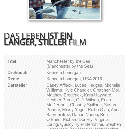
DAS LEBEN
IST EIN
LANGER, STILLER
FILM
Titel
Manchester by the Sea
(Manchester by the Sea)
Drehbuch
Kenneth Lonergan
Regie
Kenneth Lonergan, USA 2016
Darsteller
Casey Affleck, Lucas Hedges, Michelle
Williams, Kyle Chandler, Gretchen Mol,
Matthew Broderick, Kara Hayward,
Heather Burns, C. J. Wilson, Erica
McDermott, Chaunty Spillane, Susan
Pourfar, Missy Yager, Ruibo Qian, Anna
Baryshnikov, Danae Nason, Ben
O'Brien, Richard Donelly, Virginia
Loring, Quincy Tyler Bernstine, Stephen