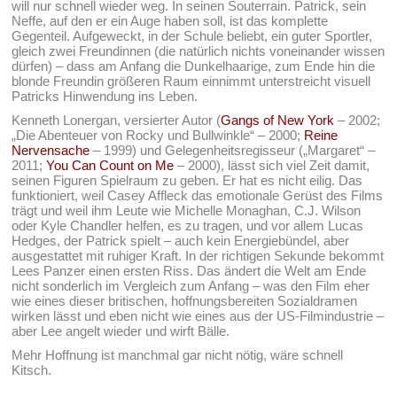
will nur schnell wieder weg. In seinen Souterrain. Patrick, sein
Neffe, auf den er ein Auge haben soll, ist das komplette
Gegenteil. Aufgeweckt, in der Schule beliebt, ein guter Sportler,
gleich zwei Freundinnen (die natürlich nichts voneinander wissen
dürfen) – dass am Anfang die Dunkelhaarige, zum Ende hin die
blonde Freundin größeren Raum einnimmt unterstreicht visuell
Patricks Hinwendung ins Leben.
Kenneth Lonergan, versierter Autor (
Gangs of New York
– 2002;
„Die Abenteuer von Rocky und Bullwinkle“ – 2000;
Reine
Nervensache
– 1999) und Gelegenheitsregisseur („Margaret“ –
2011;
You Can Count on Me
– 2000), lässt sich viel Zeit damit,
seinen Figuren Spielraum zu geben. Er hat es nicht eilig. Das
funktioniert, weil Casey Affleck das emotionale Gerüst des Films
trägt und weil ihm Leute wie Michelle Monaghan, C.J. Wilson
oder Kyle Chandler helfen, es zu tragen, und vor allem Lucas
Hedges, der Patrick spielt – auch kein Energiebündel, aber
ausgestattet mit ruhiger Kraft. In der richtigen Sekunde bekommt
Lees Panzer einen ersten Riss. Das ändert die Welt am Ende
nicht sonderlich im Vergleich zum Anfang – was den Film eher
wie eines dieser britischen, hoffnungsbereiten Sozialdramen
wirken lässt und eben nicht wie eines aus der US-Filmindustrie –
aber Lee angelt wieder und wirft Bälle.
Mehr Hoffnung ist manchmal gar nicht nötig, wäre schnell
Kitsch.