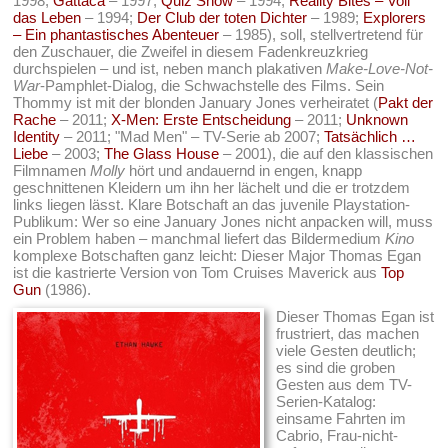
1998;
Gattaca
– 1997;
Quiz Show
– 1994;
Reality Bites – Voll
das Leben
– 1994;
Der Club der toten Dichter
– 1989;
Explorers
– Ein phantastisches Abenteuer
– 1985), soll, stellvertretend für
den Zuschauer, die Zweifel in diesem Fadenkreuzkrieg
durchspielen – und ist, neben manch plakativen
Make-Love-Not-
War
-Pamphlet-Dialog, die Schwachstelle des Films. Sein
Thommy ist mit der blonden January Jones verheiratet (
Pakt der
Rache
– 2011;
X-Men: Erste Entscheidung
– 2011;
Unknown
Identity
– 2011; "Mad Men" – TV-Serie ab 2007;
Tatsächlich …
Liebe
– 2003;
The Glass House
– 2001), die auf den klassischen
Filmnamen
Molly
hört und andauernd in engen, knapp
geschnittenen Kleidern um ihn her lächelt und die er trotzdem
links liegen lässt. Klare Botschaft an das juvenile Playstation-
Publikum: Wer so eine January Jones nicht anpacken will, muss
ein Problem haben – manchmal liefert das Bildermedium
Kino
komplexe Botschaften ganz leicht: Dieser Major Thomas Egan
ist die kastrierte Version von Tom Cruises Maverick aus
Top
Gun
(1986).
Dieser Thomas Egan ist
frustriert, das machen
viele Gesten deutlich;
es sind die groben
Gesten aus dem TV-
Serien-Katalog:
einsame Fahrten im
Cabrio, Frau-nicht-