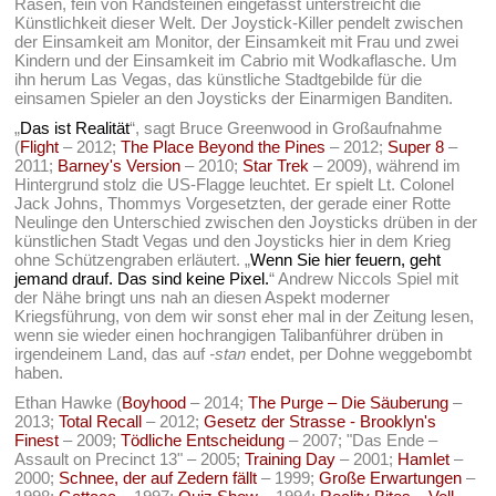
Rasen, fein von Randsteinen eingefasst unterstreicht die
Künstlichkeit dieser Welt. Der Joystick-Killer pendelt zwischen
der Einsamkeit am Monitor, der Einsamkeit mit Frau und zwei
Kindern und der Einsamkeit im Cabrio mit Wodkaflasche. Um
ihn herum Las Vegas, das künstliche Stadtgebilde für die
einsamen Spieler an den Joysticks der Einarmigen Banditen.
„
Das ist Realität
“, sagt Bruce Greenwood in Großaufnahme
(
Flight
– 2012;
The Place Beyond the Pines
– 2012;
Super 8
–
2011;
Barney's Version
– 2010;
Star Trek
– 2009), während im
Hintergrund stolz die US-Flagge leuchtet. Er spielt Lt. Colonel
Jack Johns, Thommys Vorgesetzten, der gerade einer Rotte
Neulinge den Unterschied zwischen den Joysticks drüben in der
künstlichen Stadt Vegas und den Joysticks hier in dem Krieg
ohne Schützengraben erläutert. „
Wenn Sie hier feuern, geht
jemand drauf. Das sind keine Pixel.
“ Andrew Niccols Spiel mit
der Nähe bringt uns nah an diesen Aspekt moderner
Kriegsführung, von dem wir sonst eher mal in der Zeitung lesen,
wenn sie wieder einen hochrangigen Talibanführer drüben in
irgendeinem Land, das auf
-stan
endet, per Dohne weggebombt
haben.
Ethan Hawke (
Boyhood
– 2014;
The Purge – Die Säuberung
–
2013;
Total Recall
– 2012;
Gesetz der Strasse - Brooklyn's
Finest
– 2009;
Tödliche Entscheidung
– 2007; "Das Ende –
Assault on Precinct 13" – 2005;
Training Day
– 2001;
Hamlet
–
2000;
Schnee, der auf Zedern fällt
– 1999;
Große Erwartungen
–