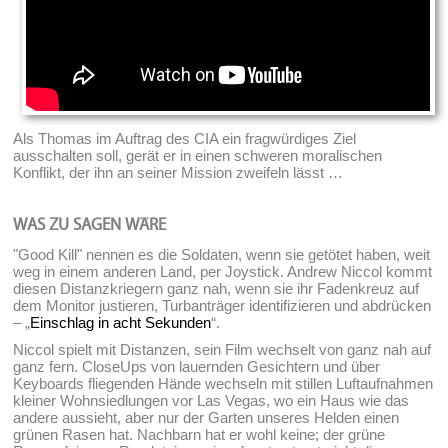
Als Thomas im Auftrag des CIA ein fragwürdiges Ziel
ausschalten soll, gerät er in einen schweren moralischen
Konflikt, der ihn an seiner Mission zweifeln lässt …
WAS ZU SAGEN WÄRE
"Good Kill" nennen es die Soldaten, wenn sie getötet haben, weit
weg in einem anderen Land, per Joystick. Andrew Niccol kommt
diesen Distanzkriegern ganz nah, wenn sie ihr Fadenkreuz auf
dem Monitor justieren, Turbanträger identifizieren und abdrücken
– „
Einschlag in acht Sekunden
“.
Niccol spielt mit Distanzen, sein Film wechselt von ganz nah auf
ganz fern. CloseUps von lauernden Gesichtern und über
Keyboards fliegenden Hände wechseln mit stillen Luftaufnahmen
kleiner Wohnsiedlungen vor Las Vegas, wo ein Haus wie das
andere aussieht, aber nur der Garten unseres Helden einen
grünen Rasen hat. Nachbarn hat er wohl keine; der grüne