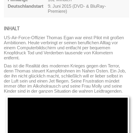
Deutschlandstart
9. Juni 2015 (DVD- & BluRay-
Premiere)
INHALT
US-Air-Force-Offizier Thomas Egan war einst Pilot mit großen
Ambitionen. Heute verbringt er seinen beruflichen Alltag vor
einem Computerbildschirm und entfacht per bequemen
Knopfdruck Tod und Verderben tausende von Kilometern
entfernt.
Das ist die Realität des modernen Krieges gegen den Terror,
denn Thomas steuert Kampfdrohnen im Nahen Osten. Ein Job,
der ihn nicht glücklich macht, schließlich will er lieber selbst in
der Luft sein und einen Jet fliegen. Seine Frustration mündet
immer öfter im Alkoholrausch und seine Frau Molly und seine
Kinder sind in der ganzen Situation die wahren Leidtragenden.