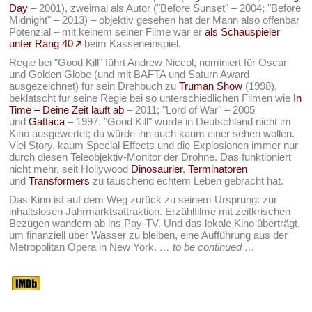
Day
– 2001), zweimal als Autor ("Before Sunset" – 2004; "Before
Midnight" – 2013) – objektiv gesehen hat der Mann also offenbar
Potenzial – mit keinem seiner Filme war er
als Schauspieler
unter Rang 40
beim Kasseneinspiel.
Regie bei "Good Kill" führt Andrew Niccol, nominiert für Oscar
und Golden Globe (und mit BAFTA und Saturn Award
ausgezeichnet) für sein Drehbuch zu
Truman Show
(1998),
beklatscht für seine Regie bei so unterschiedlichen Filmen wie
In
Time – Deine Zeit läuft ab
– 2011; "Lord of War" – 2005
und
Gattaca
– 1997. "Good Kill" wurde in Deutschland nicht im
Kino ausgewertet; da würde ihn auch kaum einer sehen wollen.
Viel Story, kaum Special Effects und die Explosionen immer nur
durch diesen Teleobjektiv-Monitor der Drohne. Das funktioniert
nicht mehr, seit Hollywood
Dinosaurier
,
Terminatoren
und
Transformers
zu täuschend echtem Leben gebracht hat.
Das Kino ist auf dem Weg zurück zu seinem Ursprung: zur
inhaltslosen Jahrmarktsattraktion. Erzählfilme mit zeitkrischen
Bezügen wandern ab ins Pay-TV. Und das lokale Kino überträgt,
um finanziell über Wasser zu bleiben, eine Aufführung aus der
Metropolitan Opera in New York.
… to be continued …