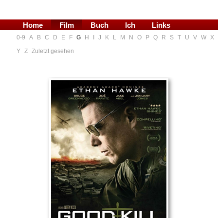
Home
Film
Buch
Ich
Links
0-9
A
B
C
D
E
F
G
H
I
J
K
L
M
N
O
P
Q
R
S
T
U
V
W
X
Blog
Y
Z
Zuletzt gesehen