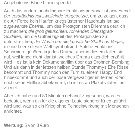
Angebote ins Blaue hinein spendet.
Auch das andere unabdingbare Funktionspersonal ist anwesend:
der verständnisvoll zweifelnde Vorgesetzte
, um zu zeigen, dass
die Air Force kein Haufen kriegslüsterner Haudraufs ist;
die
zugewandte Ehefrau
, um des Protagonisten Dilemma deutlich
zu machen;
die grob getuschten, röhrenden Dienstgrad-
Soldaten
, um die Gutherzigkeit des Protagonisten zu
unterstreichen;
die Wüste um die künstliche Stadt Las Vegas
,
die die Leere dieser Welt symbolisiert. Solche Funktions-
Scharniere gehören in jedes Drama, aber in diesem fallen sie
auf, weil lange nicht klar ist, welches Drama eigentlich erzählt
wird – es ist ja kein Dokumentarfilm über das Drohnen-Bombing.
Und als dann in der letzten halben Stunde Thommys Ehe Risse
bekommt und Thommy noch den Turn zu einem Happy End
hinbekommt und auch der böse Vergewaltiger im fernen
-stan
noch seine Hellfire abbekommt, da ist es an Plakativitäten fast
zu viel.
Aber ich habe rund 80 Minuten gebannt zugesehen, was es
bedeutet, wenn ein für die eigenen Leute sicherer Krieg geführt
wird und, was so ein Krieg ohne Feindeinwirkung mit Menschen
anrichtet.
Wertung
: 5 von 8 €uro