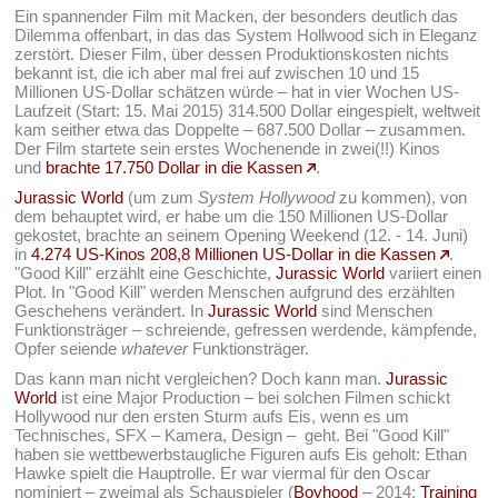
Ein spannender Film mit Macken, der besonders deutlich das
Dilemma offenbart, in das das System Hollwood sich in Eleganz
zerstört. Dieser Film, über dessen Produktionskosten nichts
bekannt ist, die ich aber mal frei auf zwischen 10 und 15
Millionen US-Dollar schätzen würde – hat in vier Wochen US-
Laufzeit (Start: 15. Mai 2015) 314.500 Dollar eingespielt, weltweit
kam seither etwa das Doppelte – 687.500 Dollar – zusammen.
Der Film startete sein erstes Wochenende in zwei(!!) Kinos
und
brachte 17.750 Dollar in die Kassen
.
Jurassic World
(um zum
System Hollywood
zu kommen), von
dem behauptet wird, er habe um die 150 Millionen US-Dollar
gekostet, brachte an seinem Opening Weekend (12. - 14. Juni)
in
4.274 US-Kinos 208,8 Millionen US-Dollar in die Kassen
.
"Good Kill" erzählt eine Geschichte,
Jurassic World
variiert einen
Plot. In "Good Kill" werden Menschen aufgrund des erzählten
Geschehens verändert. In
Jurassic World
sind Menschen
Funktionsträger – schreiende, gefressen werdende, kämpfende,
Opfer seiende
whatever
Funktionsträger.
Das kann man nicht vergleichen? Doch kann man.
Jurassic
World
ist eine Major Production – bei solchen Filmen schickt
Hollywood nur den ersten Sturm aufs Eis, wenn es um
Technisches, SFX – Kamera, Design – geht. Bei "Good Kill"
haben sie wettbewerbstaugliche Figuren aufs Eis geholt: Ethan
Hawke spielt die Hauptrolle. Er war viermal für den Oscar
nominiert – zweimal als Schauspieler (
Boyhood
– 2014;
Training