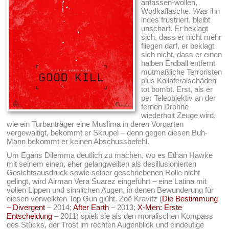
anfassen-wollen,
Wodkaflasche.
Was
ihn
indes frustriert, bleibt
unscharf. Er beklagt
sich, dass er nicht mehr
fliegen darf, er beklagt
sich nicht, dass er einen
halben Erdball entfernt
mutmaßliche Terroristen
plus Kollateralschäden
tot bombt. Erst, als er
per Teleobjektiv an der
fernen Drohne
wiederholt Zeuge wird,
wie ein Turbanträger eine Muslima in deren Vorgarten
vergewaltigt, bekommt er Skrupel – denn gegen diesen Buh-
Mann bekommt er keinen Abschussbefehl.
Um Egans Dilemma deutlich zu machen, wo es Ethan Hawke
mit seinem einen, eher gelangweilten als desillusionierten
Gesichtsausdruck sowie seiner geschriebenen Rolle nicht
gelingt, wird Airman Vera Suarez eingeführt – eine Latina mit
vollen Lippen und sinnlichen Augen, in denen Bewunderung für
diesen verwelkten Top Gun glüht. Zoë Kravitz (
Die Bestimmung
– Divergent
– 2014;
After Earth
– 2013;
X-Men: Erste
Entscheidung
– 2011) spielt sie als den moralischen Kompass
des Stücks, der Trost im rechten Augenblick und eindeutige