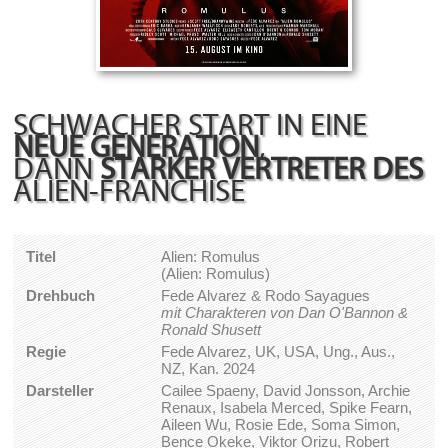
SCHWACHER START IN EINE
NEUE GENERATION
,
DANN
STARKER VERTRETER DES
ALIEN-FRANCHISE
Titel
Alien: Romulus
(Alien: Romulus)
Drehbuch
Fede Alvarez & Rodo Sayagues
mit Charakteren von Dan O'Bannon &
Ronald Shusett
Regie
Fede Alvarez, UK, USA, Ung., Aus.,
NZ, Kan. 2024
Darsteller
Cailee Spaeny, David Jonsson, Archie
Renaux, Isabela Merced, Spike Fearn,
Aileen Wu, Rosie Ede, Soma Simon,
Bence Okeke, Viktor Orizu, Robert