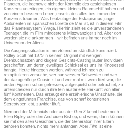
Planeten, die irgendwie nicht der Kontrolle des gesichtslosen
Konzerns unterliegen, ein eigenes kleines Raumschiff haben und
von einem besseren Leben jenseits des alles bestimmenden
Konzerns träumen. Was heutzutage der Eskapismus junger
Abiturienten im spanischen Lorette de Mar ist, ist in diesem Film
das Planetensystem Yvaga. Hierhin zieht es die unverstandenen
Teenager, die im Film mindestens Mittzwanziger sind. Aber dort
werden sie nie ankommen – wir befinden uns immer noch im
Universum der Aliens.
Die Ausgangssituation ist nervtötend umständlich konstruiert.
Ridley Scott hat 1979 in seinem Original mit wenigen
Drehbuchsätzen und klugem Gesichts-Casting lauter Individuen
geschaffen, um deren jeweiliges Schicksal es uns im Kinosessel
bangte. Heute hingegen werden, während ich noch zu
rekapitulieren versuche, wer nun wessen Schwester und wer
der dazugehörige Cousin ist und wer mal mit wem liiert war, die
ersten Figuren schon gefressen, aufgespießt oder befruchtet; zu
unterscheiden nur durch ihre fein austarierte Herkunft von allen
fünf Kontinenten. Das erzeugt eine erzählerische Unschärfe, die
dem eingeführten Franchise, das von scharf konturierten
Stereotypen lebt, zuwider läuft.
Niemand der Millennials oder aus der Gen Z kennt heute noch
Ellen Ripley oder den Androiden Bishop; und wenn, dann können
sie mit den alten Gesichtern, die der Generation ihrer Eltern
gehören könnten, nichts mehr anfangen. Aber
Film
ist eine