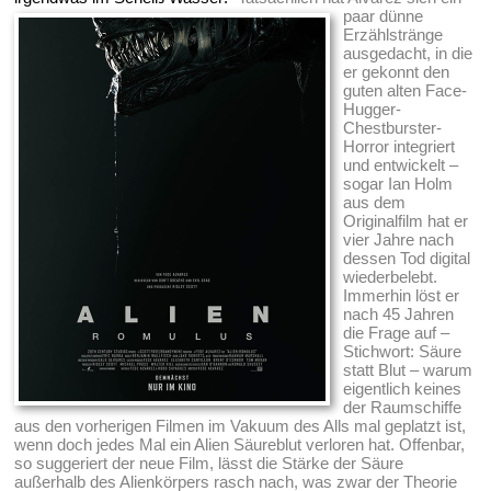
paar dünne
Erzählstränge
ausgedacht, in die
er gekonnt den
guten alten Face-
Hugger-
Chestburster-
Horror integriert
und entwickelt –
sogar Ian Holm
aus dem
Originalfilm hat er
vier Jahre nach
dessen Tod digital
wiederbelebt.
Immerhin löst er
nach 45 Jahren
die Frage auf –
Stichwort: Säure
statt Blut – warum
eigentlich keines
der Raumschiffe
aus den vorherigen Filmen im Vakuum des Alls mal geplatzt ist,
wenn doch jedes Mal ein Alien Säureblut verloren hat. Offenbar,
so suggeriert der neue Film, lässt die Stärke der Säure
außerhalb des Alienkörpers rasch nach, was zwar der Theorie