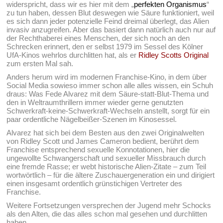
widerspricht, dass wir es hier mit dem „
perfekten Organismus
“
zu tun haben, dessen Blut deswegen wie Säure funktioniert, weil
es sich dann jeder potenzielle Feind dreimal überlegt, das Alien
invasiv anzugreifen. Aber das basiert dann natürlich auch nur auf
der Rechthaberei eines Menschen, der sich noch an den
Schrecken erinnert, den er selbst 1979 im Sessel des Kölner
UfA-Kinos wehrlos durchlitten hat, als er
Ridley Scotts Original
zum ersten Mal sah.
Anders herum wird im modernen Franchise-Kino, in dem über
Social Media sowieso immer schon alle alles wissen, ein Schuh
draus: Was Fede Alvarez mit dem Säure-statt-Blut-Thema und
den in Weltraumthrillern immer wieder gerne genutzten
Schwerkraft-keine-Schwerkraft-Wechseln anstellt, sorgt für ein
paar ordentliche Nägelbeißer-Szenen im Kinosessel.
Alvarez hat sich bei dem Besten aus den zwei Originalwelten
von Ridley Scott und James Cameron bedient, berührt dem
Franchise entsprechend sexuelle Konnotationen, hier die
ungewollte Schwangerschaft und sexueller Missbrauch durch
eine fremde Rasse; er webt historische Alien-Zitate – zum Teil
wortwörtlich – für die ältere Zuschauergeneration ein und dirigiert
einen insgesamt ordentlich grünstichigen Vertreter des
Franchise.
Weitere Fortsetzungen versprechen der Jugend mehr Schocks
als den Alten, die das alles schon mal gesehen und durchlitten
haben.