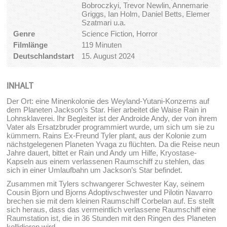
Bobroczkyi, Trevor Newlin, Annemarie
Griggs, Ian Holm, Daniel Betts, Elemer
Szatmari u.a.
Genre
Science Fiction, Horror
Filmlänge
119 Minuten
Deutschlandstart
15. August 2024
INHALT
Der Ort: eine Minenkolonie des Weyland-Yutani-Konzerns auf
dem Planeten Jackson’s Star. Hier arbeitet die Waise Rain in
Lohnsklaverei. Ihr Begleiter ist der Androide Andy, der von ihrem
Vater als Ersatzbruder programmiert wurde, um sich um sie zu
kümmern. Rains Ex-Freund Tyler plant, aus der Kolonie zum
nächstgelegenen Planeten Yvaga zu flüchten. Da die Reise neun
Jahre dauert, bittet er Rain und Andy um Hilfe, Kryostase-
Kapseln aus einem verlassenen Raumschiff zu stehlen, das
sich in einer Umlaufbahn um Jackson’s Star befindet.
Zusammen mit Tylers schwangerer Schwester Kay, seinem
Cousin Bjorn und Bjorns Adoptivschwester und Pilotin Navarro
brechen sie mit dem kleinen Raumschiff Corbelan auf. Es stellt
sich heraus, dass das vermeintlich verlassene Raumschiff eine
Raumstation ist, die in 36 Stunden mit den Ringen des Planeten
kollidieren wird.