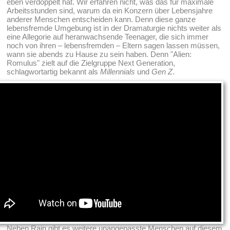
eben verdoppelt hat. Wir erfahren nicht, was das für maximale
Arbeitsstunden sind, warum da ein Konzern über Lebensjahre
anderer Menschen entscheiden kann. Denn diese ganze
lebensfremde Umgebung ist in der Dramaturgie nichts weiter als
eine Allegorie auf heranwachsende Teenager, die sich immer
noch von ihren – lebensfremden – Eltern sagen lassen müssen,
wann sie abends zu Hause zu sein haben. Denn "Alien:
Romulus" zielt auf die Zielgruppe Next Generation,
schlagwortartig bekannt als
Millennials
und
Gen Z
.
Neben Rain gibt es weitere unangepasste Menschen auf diesem