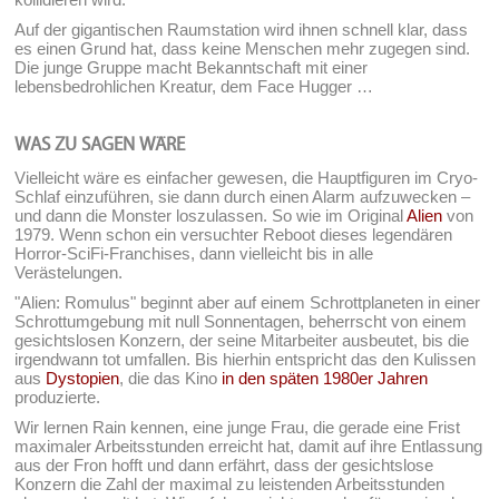
Auf der gigantischen Raumstation wird ihnen schnell klar, dass
es einen Grund hat, dass keine Menschen mehr zugegen sind.
Die junge Gruppe macht Bekanntschaft mit einer
lebensbedrohlichen Kreatur, dem Face Hugger …
WAS ZU SAGEN WÄRE
Vielleicht wäre es einfacher gewesen, die Hauptfiguren im Cryo-
Schlaf einzuführen, sie dann durch einen Alarm aufzuwecken –
und dann die Monster loszulassen. So wie im Original
Alien
von
1979. Wenn schon ein versuchter Reboot dieses legendären
Horror-SciFi-Franchises, dann vielleicht bis in alle
Verästelungen.
"Alien: Romulus" beginnt aber auf einem Schrottplaneten in einer
Schrottumgebung mit null Sonnentagen, beherrscht von einem
gesichtslosen Konzern, der seine Mitarbeiter ausbeutet, bis die
irgendwann tot umfallen. Bis hierhin entspricht das den Kulissen
aus
Dystopien
, die das Kino
in den späten 1980er Jahren
produzierte.
Wir lernen Rain kennen, eine junge Frau, die gerade eine Frist
maximaler Arbeitsstunden erreicht hat, damit auf ihre Entlassung
aus der Fron hofft und dann erfährt, dass der gesichtslose
Konzern die Zahl der maximal zu leistenden Arbeitsstunden