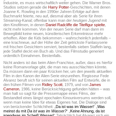
Industrie, es muss wirtschaftlich weiter gehen. Die Warner Bros.
Studios setzen gerade die
Harry Potter
-Geschichten, mit denen
Joanne K. Rowling in den 1990er Jahren Erfolge auf dem
Buchmarkt feierte, neu auf, diesmal aber als Serie für ihren
Streaming-Kanal; offenbar kann man der
heutigen Jugend
mit
den Kinofilmen, in denen
Daniel Radcliffe die Titelfigur spielte
,
nicht mehr kommen. Von der neuen Serie darf man dann im
Bewegtbild keine neuen, künstlerischen Erkenntnisse mehr
erhoffen. Aber die Kids bekommen – wahrscheinlich jedenfalls –
eine krachneue, auf der Höhe der Zeit getrickste Fantasyserie
mit frischen Gesichtern serviert, bestenfalls sieben Staffeln lang,
jede Staffel deckt ein Buch ab. Und das Filmstudio generiert
ordentlich Einnahmen. Bestenfalls.
Nicht anders ist das beim Alien-Franchise, außer, dass es hierfür
keine Romanvorlage gibt, die man neu ausschlachten könnte.
Da müssen dann ein paar Krücken her, um den jeweils aktuellen
Film in den Kanon der Alien-Serie einzureihen. Regisseur Fede
Alvarez beruft sich für seinen aktuellen Film auf Entwürfe, die in
den frühen Filmen von
Ridley Scott
, 1979, und von
James
Cameron
, 1986, keine Berücksichtigung gefunden hätten – was
man halt so sagt für die Pressemappe eines Films, der
Bestandteil eines längst epochalen Kinouniversums werden soll,
wenn man keine Idee für etwas Eigenes hat. Die Dialoge sind
von berückender Schlichtheit: „
Da ist was im Wasser!
“ „
Was
meinst du mit
Da ist was im Wasser?
“ „
Keine Ahnung, da ist
irgendwas im Scheiß Wasser!
“
Tatsächlich hat Alvarez sich ein