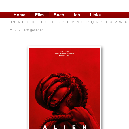
Home
Film
Buch
Ich
Links
0-9
A
B
C
D
E
F
G
H
I
J
K
L
M
N
O
P
Q
R
S
T
U
V
W
X
Blog
Y
Z
Zuletzt gesehen