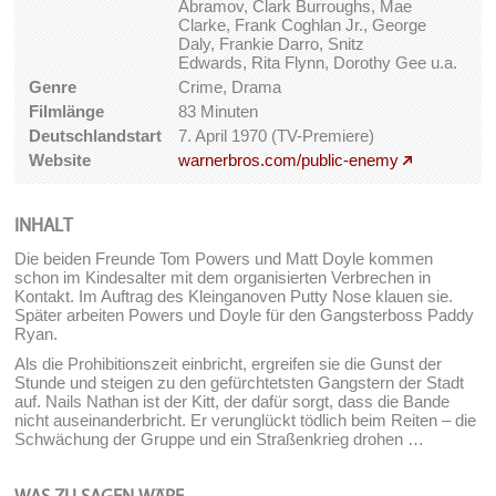
Abramov, Clark Burroughs, Mae
Clarke, Frank Coghlan Jr., George
Daly, Frankie Darro, Snitz
Edwards, Rita Flynn, Dorothy Gee u.a.
Genre
Crime, Drama
Filmlänge
83 Minuten
Deutschlandstart
7. April 1970 (TV-Premiere)
Website
warnerbros.com/public-enemy
INHALT
Die beiden Freunde Tom Powers und Matt Doyle kommen
schon im Kindesalter mit dem organisierten Verbrechen in
Kontakt. Im Auftrag des Kleinganoven Putty Nose klauen sie.
Später arbeiten Powers und Doyle für den Gangsterboss Paddy
Ryan.
Als die Prohibitionszeit einbricht, ergreifen sie die Gunst der
Stunde und steigen zu den gefürchtetsten Gangstern der Stadt
auf. Nails Nathan ist der Kitt, der dafür sorgt, dass die Bande
nicht auseinanderbricht. Er verunglückt tödlich beim Reiten – die
Schwächung der Gruppe und ein Straßenkrieg drohen …