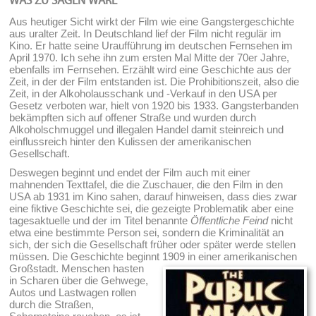
WAS ZU SAGEN WÄRE
Aus heutiger Sicht wirkt der Film wie eine Gangstergeschichte
aus uralter Zeit. In Deutschland lief der Film nicht regulär im
Kino. Er hatte seine Uraufführung im deutschen Fernsehen im
April 1970. Ich sehe ihn zum ersten Mal Mitte der 70er Jahre,
ebenfalls im Fernsehen. Erzählt wird eine Geschichte aus der
Zeit, in der der Film entstanden ist. Die Prohibitionszeit, also die
Zeit, in der Alkoholausschank und -Verkauf in den USA per
Gesetz verboten war, hielt von 1920 bis 1933. Gangsterbanden
bekämpften sich auf offener Straße und wurden durch
Alkoholschmuggel und illegalen Handel damit steinreich und
einflussreich hinter den Kulissen der amerikanischen
Gesellschaft.
Deswegen beginnt und endet der Film auch mit einer
mahnenden Texttafel, die die Zuschauer, die den Film in den
USA ab 1931 im Kino sahen, darauf hinweisen, dass dies zwar
eine fiktive Geschichte sei, die gezeigte Problematik aber eine
tagesaktuelle und der im Titel benannte
Öffentliche Feind
nicht
etwa eine bestimmte Person sei, sondern die Kriminalität an
sich, der sich die Gesellschaft früher oder später werde stellen
müssen. Die Geschichte beginnt 1909 in einer amerikanischen
Großstadt.
Menschen hasten
in Scharen über die Gehwege,
Autos und Lastwagen rollen
durch die Straßen,