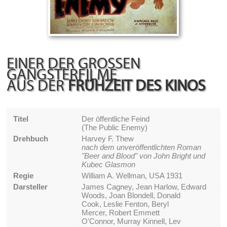
EINER DER GROSSEN G
ANGSTERFILME
AUS DER
FRÜHZEIT DES KINOS
Titel
Der öffentliche Feind
(The Public Enemy)
Drehbuch
Harvey F. Thew
nach dem unveröffentlichten Roman
"Beer and Blood" von John Bright und
Kubec Glasmon
Regie
William A. Wellman, USA 1931
Darsteller
James Cagney, Jean Harlow, Edward
Woods, Joan Blondell, Donald
Cook, Leslie Fenton, Beryl
Mercer, Robert Emmett
O'Connor, Murray Kinnell, Lev