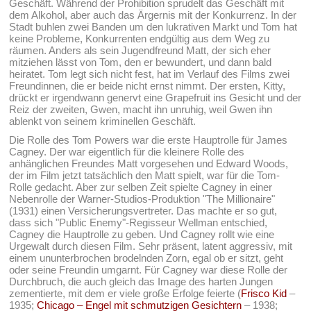
Geschäft. Während der Prohibition sprudelt das Geschäft mit
dem Alkohol, aber auch das Ärgernis mit der Konkurrenz. In der
Stadt buhlen zwei Banden um den lukrativen Markt und Tom hat
keine Probleme, Konkurrenten endgültig aus dem Weg zu
räumen. Anders als sein Jugendfreund Matt, der sich eher
mitziehen lässt von Tom, den er bewundert, und dann bald
heiratet. Tom legt sich nicht fest, hat im Verlauf des Films zwei
Freundinnen, die er beide nicht ernst nimmt. Der ersten, Kitty,
drückt er irgendwann genervt eine Grapefruit ins Gesicht und der
Reiz der zweiten, Gwen, macht ihn unruhig, weil Gwen ihn
ablenkt von seinem kriminellen Geschäft.
Die Rolle des Tom Powers war die erste Hauptrolle für James
Cagney. Der war eigentlich für die kleinere Rolle des
anhänglichen Freundes Matt vorgesehen und Edward Woods,
der im Film jetzt tatsächlich den Matt spielt, war für die Tom-
Rolle gedacht. Aber zur selben Zeit spielte Cagney in einer
Nebenrolle der Warner-Studios-Produktion "The Millionaire"
(1931) einen Versicherungsvertreter. Das machte er so gut,
dass sich "Public Enemy"-Regisseur Wellman entschied,
Cagney die Hauptrolle zu geben. Und Cagney rollt wie eine
Urgewalt durch diesen Film. Sehr präsent, latent aggressiv, mit
einem ununterbrochen brodelnden Zorn, egal ob er sitzt, geht
oder seine Freundin umgarnt. Für Cagney war diese Rolle der
Durchbruch, die auch gleich das Image des harten Jungen
zementierte, mit dem er viele große Erfolge feierte (
Frisco Kid
–
1935;
Chicago – Engel mit schmutzigen Gesichtern
– 1938;