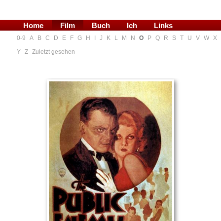
Home
Film
Buch
Ich
Links
0-9
A
B
C
D
E
F
G
H
I
J
K
L
M
N
O
P
Q
R
S
T
U
V
W
X
Blog
Y
Z
Zuletzt gesehen