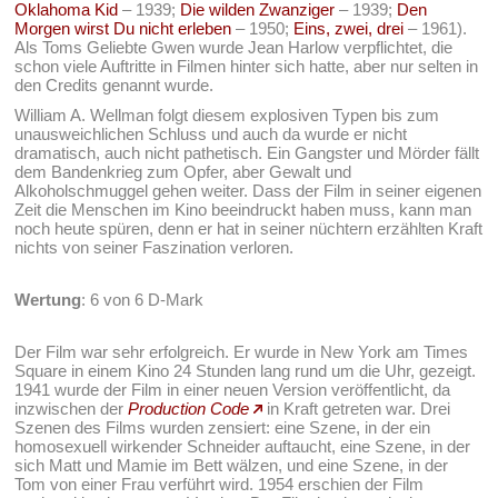
Oklahoma Kid
– 1939;
Die wilden Zwanziger
– 1939;
Den
Morgen wirst Du nicht erleben
– 1950;
Eins, zwei, drei
– 1961).
Als Toms Geliebte Gwen wurde Jean Harlow verpflichtet, die
schon viele Auftritte in Filmen hinter sich hatte, aber nur selten in
den Credits genannt wurde.
William A. Wellman folgt diesem explosiven Typen bis zum
unausweichlichen Schluss und auch da wurde er nicht
dramatisch, auch nicht pathetisch. Ein Gangster und Mörder fällt
dem Bandenkrieg zum Opfer, aber Gewalt und
Alkoholschmuggel gehen weiter. Dass der Film in seiner eigenen
Zeit die Menschen im Kino beeindruckt haben muss, kann man
noch heute spüren, denn er hat in seiner nüchtern erzählten Kraft
nichts von seiner Faszination verloren.
Wertung
: 6 von 6 D-Mark
Der Film war sehr erfolgreich. Er wurde in New York am Times
Square in einem Kino 24 Stunden lang rund um die Uhr, gezeigt.
1941 wurde der Film in einer neuen Version veröffentlicht, da
inzwischen der
Production Code
in Kraft getreten war. Drei
Szenen des Films wurden zensiert: eine Szene, in der ein
homosexuell wirkender Schneider auftaucht, eine Szene, in der
sich Matt und Mamie im Bett wälzen, und eine Szene, in der
Tom von einer Frau verführt wird. 1954 erschien der Film