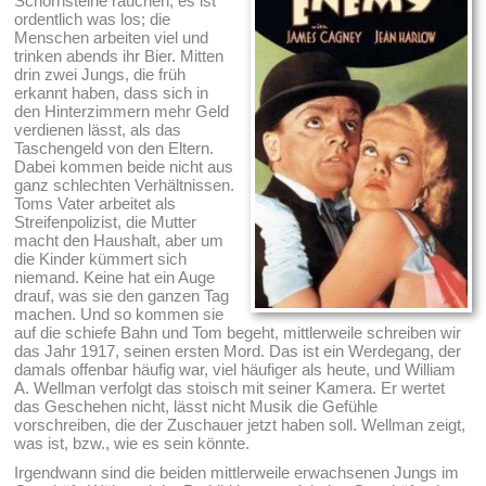
Schornsteine rauchen, es ist
ordentlich was los; die
Menschen arbeiten viel und
trinken abends ihr Bier. Mitten
drin zwei Jungs, die früh
erkannt haben, dass sich in
den Hinterzimmern mehr Geld
verdienen lässt, als das
Taschengeld von den Eltern.
Dabei kommen beide nicht aus
ganz schlechten Verhältnissen.
Toms Vater arbeitet als
Streifenpolizist, die Mutter
macht den Haushalt, aber um
die Kinder kümmert sich
niemand. Keine hat ein Auge
drauf, was sie den ganzen Tag
machen. Und so kommen sie
auf die schiefe Bahn und Tom begeht, mittlerweile schreiben wir
das Jahr 1917, seinen ersten Mord. Das ist ein Werdegang, der
damals offenbar häufig war, viel häufiger als heute, und William
A. Wellman verfolgt das stoisch mit seiner Kamera. Er wertet
das Geschehen nicht, lässt nicht Musik die Gefühle
vorschreiben, die der Zuschauer jetzt haben soll. Wellman zeigt,
was ist, bzw., wie es sein könnte.
Irgendwann sind die beiden mittlerweile erwachsenen Jungs im