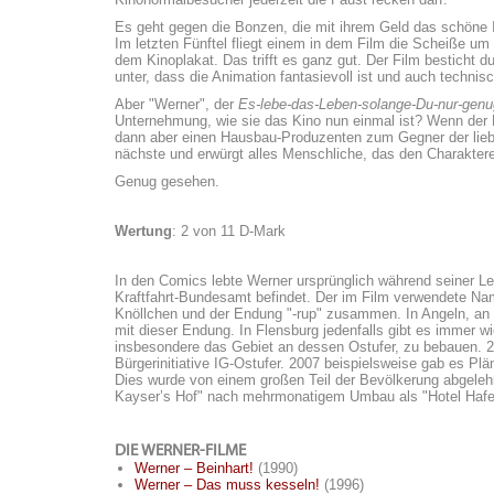
Es geht gegen die Bonzen, die mit ihrem Geld das schöne 
Im letzten Fünftel fliegt einem in dem Film die Scheiße um 
dem Kinoplakat. Das trifft es ganz gut. Der Film besticht d
unter, dass die Animation fantasievoll ist und auch technis
Aber "Werner", der
Es-lebe-das-Leben-solange-Du-nur-genug
Unternehmung, wie sie das Kino nun einmal ist? Wenn der 
dann aber einen Hausbau-Produzenten zum Gegner der lieben
nächste und erwürgt alles Menschliche, das den Charaktere
Genug gesehen.
Wertung
: 2 von 11 D-Mark
In den Comics lebte Werner ursprünglich während seiner Leh
Kraftfahrt-Bundesamt befindet. Der im Film verwendete Na
Knöllchen und der Endung "-rup" zusammen. In Angeln, an d
mit dieser Endung. In Flensburg jedenfalls gibt es immer w
insbesondere das Gebiet an dessen Ostufer, zu bebauen. 2
Bürgerinitiative IG-Ostufer. 2007 beispielsweise gab es P
Dies wurde von einem großen Teil der Bevölkerung abgelehn
Kayser’s Hof" nach mehrmonatigem Umbau als "Hotel Hafen
DIE WERNER-FILME
Werner – Beinhart!
(1990)
Werner – Das muss kesseln!
(1996)