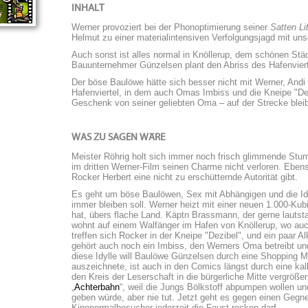
INHALT
Werner provoziert bei der Phonoptimierung seiner
Satten Li
Helmut zu einer materialintensiven Verfolgungsjagd mit u
Auch sonst ist alles normal in Knöllerup, dem schönen Stä
Bauunternehmer Günzelsen plant den Abriss des Hafenvierte
Der böse Baulöwe hätte sich besser nicht mit Werner, And
Hafenviertel, in dem auch Omas Imbiss und die Kneipe "De
Geschenk von seiner geliebten Oma – auf der Strecke bleibt
WAS ZU SAGEN WÄRE
Meister Röhrig holt sich immer noch frisch glimmende Stu
im dritten Werner-Film seinen Charme nicht verloren. Eben
Rocker Herbert eine nicht zu erschütternde Autorität gibt.
Es geht um böse Baulöwen, Sex mit Abhängigen und die Idyl
immer bleiben soll. Werner heizt mit einer neuen 1.000-Ku
hat, übers flache Land. Käptn Brassmann, der gerne lautsta
wohnt auf einem Walfänger im Hafen von Knöllerup, wo au
treffen sich Rocker in der Kneipe "Dezibel", und ein paar 
gehört auch noch ein Imbiss, den Werners Oma betreibt und
diese Idylle will Baulöwe Günzelsen durch eine Shopping Ma
auszeichnete, ist auch in den Comics längst durch eine kal
den Kreis der Leserschaft in die bürgerliche Mitte vergröße
„
Achterbahn
“, weil die Jungs Bölkstoff abpumpen wollen u
geben würde, aber nie tut. Jetzt geht es gegen einen Gegn
Kinonormalbesucher jederzeit die Faust recken darf.