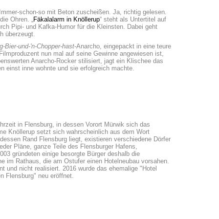
Immer-schon-so mit Beton zuscheißen. Ja, richtig gelesen.
die Ohren. „
Fäkalalarm in Knöllerup
“ steht als Untertitel auf
urch Pipi- und Kafka-Humor für die Kleinsten. Dabei geht
ch überzeugt.
-Bier-und-'n-Chopper-hast
-Anarcho, eingepackt in eine teure
Filmproduzent nun mal auf seine Gewinne angewiesen ist,
swerten Anarcho-Rocker stilisiert, jagt ein Klischee das
n einst inne wohnte und sie erfolgreich machte.
rzeit in Flensburg, in dessen Vorort Mürwik sich das
me Knöllerup setzt sich wahrscheinlich aus dem Wort
essen Rand Flensburg liegt, existieren verschiedene Dörfer
ieder Pläne, ganze Teile des Flensburger Hafens,
003 gründeten einige besorgte Bürger deshalb die
läne im Rathaus, die am Ostufer einen Hotelneubau vorsahen.
t und nicht realisiert. 2016 wurde das ehemalige "Hotel
 Flensburg" neu eröffnet.