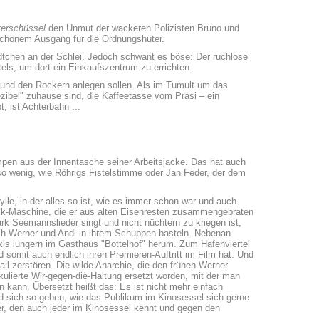
terschüssel
den Unmut der wackeren Polizisten Bruno und
nschönem Ausgang für die Ordnungshüter.
dtchen an der Schlei. Jedoch schwant es böse: Der ruchlose
ls, um dort ein Einkaufszentrum zu errichten.
i und den Rockern anlegen sollen. Als im Tumult um das
zibel" zuhause sind, die Kaffeetasse vom Präsi – ein
, ist Achterbahn ...
mpen aus der Innentasche seiner Arbeitsjacke. Das hat auch
so wenig, wie Röhrigs Fistelstimme oder Jan Feder, der dem
le, in der alles so ist, wie es immer schon war und auch
bik-Maschine, die er aus alten Eisenresten zusammengebraten
rk Seemannslieder singt und nicht nüchtern zu kriegen ist,
ch Werner und Andi in ihrem Schuppen basteln. Nebenan
Alkis lungern im Gasthaus "Bottelhof" herum. Zum Hafenviertel
 somit auch endlich ihren Premieren-Auftritt im Film hat. Und
il zerstören. Die wilde Anarchie, die den frühen Werner
kulierte Wir-gegen-die-Haltung ersetzt worden, mit der man
rn kann. Übersetzt heißt das: Es ist nicht mehr einfach
nd sich so geben, wie das Publikum im Kinosessel sich gerne
er, den auch jeder im Kinosessel kennt und gegen den