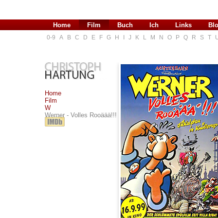
Home
Film
Buch
Ich
Links
Bl
0-9
A
B
C
D
E
F
G
H
I
J
K
L
M
N
O
P
Q
R
S
T
Home
Film
W
Werner - Volles Rooäää!!!