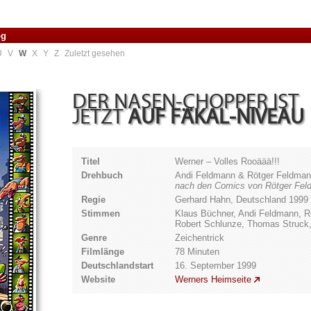
og
U
V
W
X
Y
Z
Zuletzt gesehen
DER NASEN-CHOPPER IST
JETZT
AUF FÄKAL-NIVEAU
Titel
Werner – Volles Rooäää!!!
Drehbuch
Andi Feldmann & Rötger Feldma
nach den Comics von Rötger Fe
Regie
Gerhard Hahn, Deutschland 1999
Stimmen
Klaus Büchner, Andi Feldmann, R
Robert Schlunze, Thomas Struck,
Genre
Zeichentrick
Filmlänge
78 Minuten
Deutschlandstart
16. September 1999
Website
Werners Heimseite