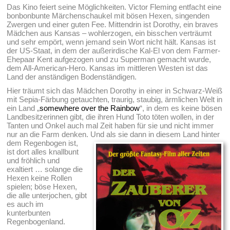
Das Kino feiert seine Möglichkeiten. Victor Fleming entfacht eine
bonbonbunte Märchenschaukel mit bösen Hexen, singenden
Zwergen und einer guten Fee. Mittendrin ist Dorothy, ein braves
Mädchen aus Kansas – wohlerzogen, ein bisschen verträumt
und sehr empört, wenn jemand sein Wort nicht hält. Kansas ist
der US-Staat, in dem der außerirdische Kal-El von dem Farmer-
Ehepaar Kent aufgezogen und zu Superman gemacht wurde,
dem All-American-Hero. Kansas im mittleren Westen ist das
Land der anständigen Bodenständigen.
Hier träumt sich das Mädchen Dorothy in einer in Schwarz-Weiß
mit Sepia-Färbung getauchten, traurig, staubig, ärmlichen Welt in
ein Land „
somewhere over the Rainbow
“, in dem es keine bösen
Landbesitzerinnen gibt, die ihren Hund Toto töten wollen, in der
Tanten und Onkel auch mal Zeit haben für sie und nicht immer
nur an die Farm denken.
Und als sie dann in diesem Land hinter
dem Regenbogen ist,
ist dort alles knallbunt
und fröhlich und
exaltiert … solange die
Hexen keine Rollen
spielen; böse Hexen,
die alle unterjochen, gibt
es auch im
kunterbunten
Regenbogenland.