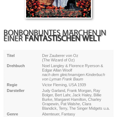
BONBONBUNTES MÄRCHEN IN
EINER
FANTASTISCHEN WELT
Titel
Der Zauberer von Oz
(The Wizard of Oz)
Drehbuch
Noel Langley & Florence Ryerson &
Edgar Allan Woolf
nach dem gleichnamigen Kinderbuch
von Lyman Frank Baum
Regie
Victor Fleming, USA 1939
Darsteller
Judy Garland, Frank Morgan, Ray
Bolger, Bert Lahr, Jack Haley, Billie
Burke, Margaret Hamilton, Charley
Grapewin, Pat Walshe, Clara
Blandick, Terry, The Singer Midgets u.a.
Genre
Abenteuer, Fantasy