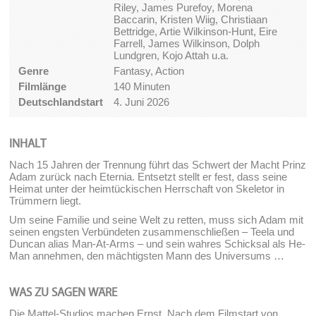
Riley, James Purefoy, Morena
Baccarin, Kristen Wiig, Christiaan
Bettridge, Artie Wilkinson-Hunt, Eire
Farrell, James Wilkinson, Dolph
Lundgren, Kojo Attah u.a.
Genre
Fantasy, Action
Filmlänge
140 Minuten
Deutschlandstart
4. Juni 2026
INHALT
Nach 15 Jahren der Trennung führt das Schwert der Macht Prinz
Adam zurück nach Eternia. Entsetzt stellt er fest, dass seine
Heimat unter der heimtückischen Herrschaft von Skeletor in
Trümmern liegt.
Um seine Familie und seine Welt zu retten, muss sich Adam mit
seinen engsten Verbündeten zusammenschließen – Teela und
Duncan alias Man-At-Arms – und sein wahres Schicksal als He-
Man annehmen, den mächtigsten Mann des Universums …
WAS ZU SAGEN WÄRE
Die Mattel-Studios machen Ernst. Nach dem Filmstart von