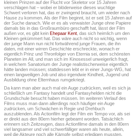
kleinen Prinzen auf der Flucht vor Skeletor vor 15 Jahren
verschlagen hat – wobei er blöderweise dieses wuchtige
Schwert verloren hat, das er zwingend braucht, um wieder nach
Hause zu kommen. Als der Film beginnt, ist er seit 15 Jahren auf
der Suche danach. Wie er es als verwaister Junge ohne Papiere
damals bis in das Großraumbüro geschafft hat, lässt der Film
außen vor, es gibt kein
Ehepaar Kent
, das sich heimlich um den
Kleinen gekümmert hat. Das wäre auch nicht so wichtig, wenn
der junge Mann nun nicht fortwährend junge Frauen, die ihn
daten, mit einer wirren Geschichte erschreckte, wonach er
eigentlich Prinz und Thronfolger von Eternia sei, dem schönsten
Planeten im All, und man sich im Kinosessel unweigerlich fragt,
in welchem Sanatorium der Junge realistischerweise eigentlich
hätte landen müssen; stattdessen lebt er in einer Jungs-WG, hat
einen langweiligen Job und also irgendwie Kindheit, Jugend und
Ausbildung ohne Elternhaus rumgekriegt.
Da kann man aber auch mal ein Auge zudrücken, weil es sich ja
schließlich um Fantasy handelt und Fantasyhelden nicht die
Grundschule besucht haben müssen. Im weiteren Verlauf des
Films muss man dann allerdings noch häufiger ein Auge
zudrücken, um Schwächen in Regie und Drehbuch
auszublenden. Als Actionfilm legt der Film ein Tempo vor, als sei
er direkt aus den 80ern hierher gebeamt worden. Tatsächlich
erinnern sich Zeitzeugen, dass Actionfilme damals in den 80ern
viel langsamer und viel schwerfälliger waren als heute, allein,
weil die Akteure noch alle Kämpfe selbst erledigen mussten,