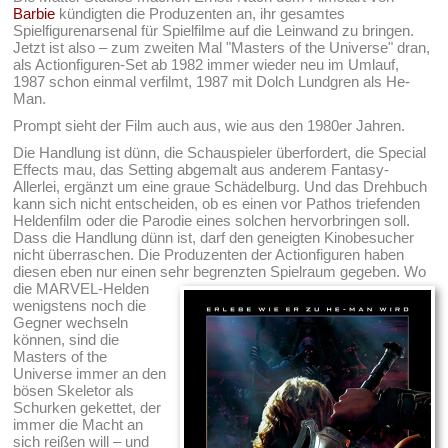
Barbie
kündigten die Produzenten an, ihr gesamtes
Spielfigurenarsenal für Spielfilme auf die Leinwand zu bringen.
Jetzt ist also – zum zweiten Mal "Masters of the Universe" dran,
als Actionfiguren-Set ab 1982 immer wieder neu im Umlauf,
1987 schon einmal verfilmt, 1987 mit Dolch Lundgren als He-
Man.
Prompt sieht der Film auch aus, wie aus den 1980er Jahren.
Die Handlung ist dünn, die Schauspieler überfordert, die Special
Effects mau, das Setting abgemalt aus anderem Fantasy-
Allerlei, ergänzt um eine graue Schädelburg. Und das Drehbuch
kann sich nicht entscheiden, ob es einen vor Pathos triefenden
Heldenfilm oder die Parodie eines solchen hervorbringen soll.
Dass die Handlung dünn ist, darf den geneigten Kinobesucher
nicht überraschen. Die Produzenten der Actionfiguren haben
diesen eben nur einen sehr begrenzten Spielraum gegeben.
Wo
die MARVEL-Helden
wenigstens noch die
Gegner wechseln
können, sind die
Masters of the
Universe immer an den
bösen Skeletor als
Schurken gekettet, der
immer die Macht an
sich reißen will – und