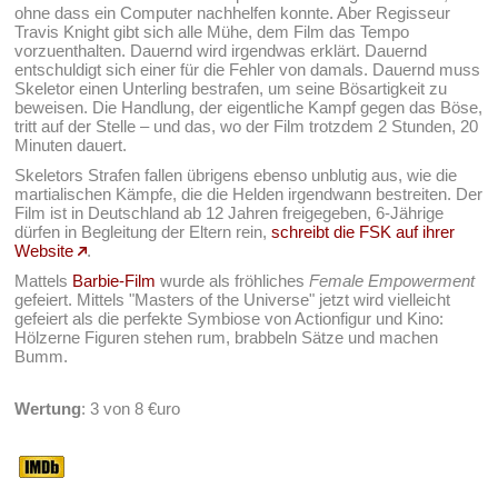
ohne dass ein Computer nachhelfen konnte. Aber Regisseur
Travis Knight gibt sich alle Mühe, dem Film das Tempo
vorzuenthalten. Dauernd wird irgendwas erklärt. Dauernd
entschuldigt sich einer für die Fehler von damals. Dauernd muss
Skeletor einen Unterling bestrafen, um seine Bösartigkeit zu
beweisen. Die Handlung, der eigentliche Kampf gegen das Böse,
tritt auf der Stelle – und das, wo der Film trotzdem 2 Stunden, 20
Minuten dauert.
Skeletors Strafen fallen übrigens ebenso unblutig aus, wie die
martialischen Kämpfe, die die Helden irgendwann bestreiten. Der
Film ist in Deutschland ab 12 Jahren freigegeben, 6-Jährige
dürfen in Begleitung der Eltern rein,
schreibt die FSK auf ihrer
Website
.
Mattels
Barbie-Film
wurde als fröhliches
Female Empowerment
gefeiert. Mittels "Masters of the Universe" jetzt wird vielleicht
gefeiert als die perfekte Symbiose von Actionfigur und Kino:
Hölzerne Figuren stehen rum, brabbeln Sätze und machen
Bumm.
Wertung
: 3 von 8 €uro