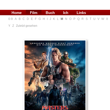
Home
Film
Buch
Ich
Links
0-9
A
B
C
D
E
F
G
H
I
J
K
L
M
N
O
P
Q
R
S
T
U
V
W
X
Blog
Y
Z
Zuletzt gesehen