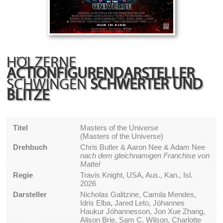
HÖLZERNE
ACTIONFIGURENDARSTELLER
SCHWINGEN
SCHWERTER UND
BLITZE
Titel
Masters of the Universe
(Masters of the Universe)
Drehbuch
Chris Butler & Aaron Nee & Adam Nee
nach dem gleichnamigen Franchise von
Mattel
Regie
Travis Knight, USA, Aus., Kan., Isl.
2026
Darsteller
Nicholas Galitzine, Camila Mendes,
Idris Elba, Jared Leto, Jóhannes
Haukur Jóhannesson, Jon Xue Zhang,
Alison Brie, Sam C. Wilson, Charlotte