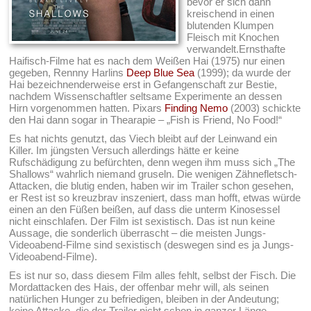
bevor er sich dann
kreischend in einen
blutenden Klumpen
Fleisch mit Knochen
verwandelt.Ernsthafte
Haifisch-Filme hat es nach dem Weißen Hai (1975) nur einen
gegeben, Rennny Harlins
Deep Blue Sea
(1999); da wurde der
Hai bezeichnenderweise erst in Gefangenschaft zur Bestie,
nachdem Wissenschaftler seltsame Experimente an dessen
Hirn vorgenommen hatten. Pixars
Finding Nemo
(2003) schickte
den Hai dann sogar in Thearapie – „Fish is Friend, No Food!“
Es hat nichts genutzt, das Viech bleibt auf der Leinwand ein
Killer. Im jüngsten Versuch allerdings hätte er keine
Rufschädigung zu befürchten, denn wegen ihm muss sich „The
Shallows“ wahrlich niemand gruseln. Die wenigen Zähnefletsch-
Attacken, die blutig enden, haben wir im Trailer schon gesehen,
er Rest ist so kreuzbrav inszeniert, dass man hofft, etwas würde
einen an den Füßen beißen, auf dass die unterm Kinosessel
nicht einschlafen. Der Film ist sexistisch. Das ist nun keine
Aussage, die sonderlich überrascht – die meisten Jungs-
Videoabend-Filme sind sexistisch (deswegen sind es ja Jungs-
Videoabend-Filme).
Es ist nur so, dass diesem Film alles fehlt, selbst der Fisch. Die
Mordattacken des Hais, der offenbar mehr will, als seinen
natürlichen Hunger zu befriedigen, bleiben in der Andeutung;
keine Attacke, die der Trailer nicht schon in ganzer Länge