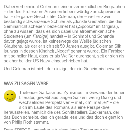
Dabei verheimlicht Coleman seinem vermeindlichen Biographen
– der des Professors Ansinnen liebenswürdig zurückgewiesen
hat – die ganze Geschichte: Coleman, der – weil er zwei
beständig schwänzende Schüler als „dunkle Gestalten, die das
Seminarlicht scheuen“ bezeichnet hat („Spooks“ im Original),
ohne zu wissen, dass es sich dabei um afroamerikanische
Studenten (um
Farbige
) handelt – in Schimpf und Schande
davon gejagt wurde, ist keineswegs der Weiße jüdischen
Glaubens, als der er sich seit 50 Jahren ausgibt. Coleman Silk
ist, was in dessen Kindheit „Neger“ genannt wurde. Ein Farbiger
mit so heller Haut, dass er als Weißer durchgeht, seit er sich als
solcher bei der US Navy eingeschrieben hat.
Und Coleman ist nicht der einzige, der ein Geheimnis bewahrt …
WAS ZU SAGEN WÄRE
Triefender Sarkasmus. Zynismus im Gewand der hohen
Literatur, gewebt aus langen Sätzen, wenig Dialog und
wechselnden Perspektiven – mal „ich“, mal „er“ – die
sich im Laufe des Romans als eine Perspektive
herausstellen, nämlich die des Schriftstellers Zuckerman, der
das Buch schreibt, das ich gerade lese und das doch eigentlich
von Philip Roth stammt.
Dem SPIEGEL entnahm ich, dass jener Zuckerman ein