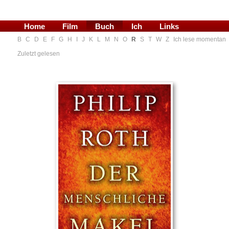
Home
Film
Buch
Ich
Links
B
C
D
E
F
G
H
I
J
K
L
M
N
O
R
S
T
W
Z
Ich lese momentan
Blog
Zuletzt gelesen