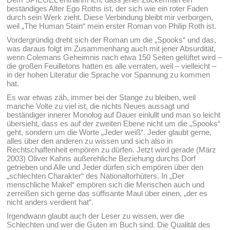
beständiges Alter Ego Roths ist, der sich wie ein roter Faden
durch sein Werk zieht. Diese Verbindung bleibt mir verborgen,
weil „The Human Stain“ mein erster Roman von Philip Roth ist.
Vordergründig dreht sich der Roman um die „Spooks“ und das,
was daraus folgt im Zusammenhang auch mit jener Absurdität,
wenn Colemans Geheimnis nach etwa 150 Seiten gelüftet wird –
die großen Feuilletons hatten es alle verraten, weil – vielleicht –
in der hohen Literatur die Sprache vor Spannung zu kommen
hat.
Es war etwas zäh, immer bei der Stange zu bleiben, weil
manche Volte zu viel ist, die nichts Neues aussagt und
beständiger innerer Monolog auf Dauer einlullt und man so leicht
übersieht, dass es auf der zweiten Ebene nicht um die „Spooks“
geht, sondern um die Worte „Jeder weiß“. Jeder glaubt gerne,
alles über den anderen zu wissen und sich also in
Rechtschaffenheit empören zu dürfen. Jetzt wird gerade (März
2003) Oliver Kahns außerehliche Beziehung durchs Dorf
getrieben und Alle und Jeder dürfen sich empören über den
„schlechten Charakter“ des Nationaltorhüters. In „Der
menschliche Makel“ empören sich die Menschen auch und
zerreißen sich gerne das süffisante Maul über einen, „der es
nicht anders verdient hat“.
Irgendwann glaubt auch der Leser zu wissen, wer die
Schlechten und wer die Guten im Buch sind. Die Qualität des