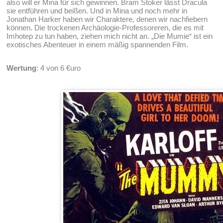
also will er Mina für sich gewinnen. Bram Stoker lässt Dracula
sie entführen und beißen. Und in Mina und noch mehr in
Jonathan Harker haben wir Charaktere, denen wir nachfiebern
können. Die trockenen Archäologie-Professoreren, die es mit
Imhotep zu tun haben, ziehen mich nicht an. „Die Mumie“ ist ein
exotisches Abenteuer in einem mäßig spannenden Film.
Wertung
: 4 von 6 €uro