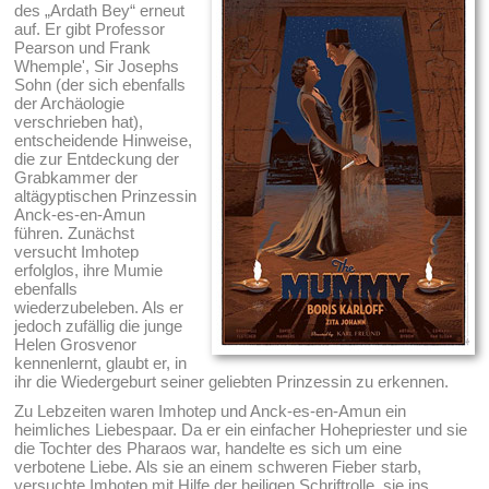
des „Ardath Bey“ erneut
auf. Er gibt Professor
Pearson und Frank
Whemple', Sir Josephs
Sohn (der sich ebenfalls
der Archäologie
verschrieben hat),
entscheidende Hinweise,
die zur Entdeckung der
Grabkammer der
altägyptischen Prinzessin
Anck-es-en-Amun
führen. Zunächst
versucht Imhotep
erfolglos, ihre Mumie
ebenfalls
wiederzubeleben. Als er
jedoch zufällig die junge
Helen Grosvenor
kennenlernt, glaubt er, in
ihr die Wiedergeburt seiner geliebten Prinzessin zu erkennen.
Zu Lebzeiten waren Imhotep und Anck-es-en-Amun ein
heimliches Liebespaar. Da er ein einfacher Hohepriester und sie
die Tochter des Pharaos war, handelte es sich um eine
verbotene Liebe. Als sie an einem schweren Fieber starb,
versuchte Imhotep mit Hilfe der heiligen Schriftrolle, sie ins