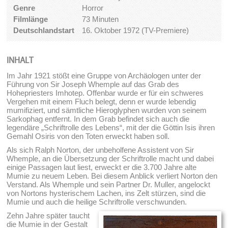
Genre
Horror
Filmlänge
73 Minuten
Deutschlandstart
16. Oktober 1972 (TV-Premiere)
INHALT
Im Jahr 1921 stößt eine Gruppe von Archäologen unter der
Führung von Sir Joseph Whemple auf das Grab des
Hohepriesters Imhotep. Offenbar wurde er für ein schweres
Vergehen mit einem Fluch belegt, denn er wurde lebendig
mumifiziert, und sämtliche Hieroglyphen wurden von seinem
Sarkophag entfernt. In dem Grab befindet sich auch die
legendäre „Schriftrolle des Lebens“, mit der die Göttin Isis ihren
Gemahl Osiris von den Toten erweckt haben soll.
Als sich Ralph Norton, der unbeholfene Assistent von Sir
Whemple, an die Übersetzung der Schriftrolle macht und dabei
einige Passagen laut liest, erweckt er die 3.700 Jahre alte
Mumie zu neuem Leben. Bei diesem Anblick verliert Norton den
Verstand. Als Whemple und sein Partner Dr. Muller, angelockt
von Nortons hysterischem Lachen, ins Zelt stürzen, sind die
Mumie und auch die heilige Schriftrolle verschwunden.
Zehn Jahre später taucht
die Mumie in der Gestalt