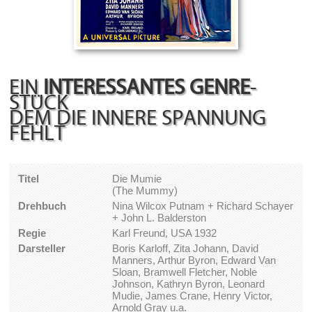
EIN
INTERESSANTES GENRE
-
STÜCK
DEM DIE INNERE SPANNUNG
FEHLT
Titel
Die Mumie
(The Mummy)
Drehbuch
Nina Wilcox Putnam + Richard Schayer
+ John L. Balderston
Regie
Karl Freund, USA 1932
Darsteller
Boris Karloff, Zita Johann, David
Manners, Arthur Byron, Edward Van
Sloan, Bramwell Fletcher, Noble
Johnson, Kathryn Byron, Leonard
Mudie, James Crane, Henry Victor,
Arnold Gray u.a.