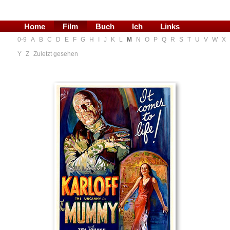
Home
Film
Buch
Ich
Links
0-9
A
B
C
D
E
F
G
H
I
J
K
L
M
N
O
P
Q
R
S
T
U
V
W
X
Blog
Y
Z
Zuletzt gesehen