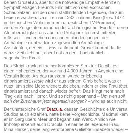
keinen Grusel ab, aber für die notwendige Empathie fehlt ein
Sympathieträger. Freunds Film lebt von den exotischen
Schauplätzen und den darin stattfindenden Legenden, die zum
Leben erwachen. Da sitzen wir 1932 in einem Kino (bzw. 1972
im heimischen Wohnzimmer zur deutschen TV-Premiere),
werden Zeuge atemberaubender archäologischer Funde – deren
Atemberaubigkeit uns aber die Protagonisten erst mitteilen
müssen – und erleben dann einen blonden jungen, der
Archäologie nicht wirklich zugewandten Archäologie-
Assistenten, der ein …
Fass
aufmacht. Grusel kommt da die
ganze Zeit nicht auf, aber Lust an der – buchstäblich –
sagenhaften Exotik.
Das Skript krankt an seiner komplexen Struktur. Da gibt es
einen Hohepriester, der vor rund 4.000 Jahren in Ägypten eine
Vestalin liebte. Als das rauskam, wurde er lebendig
einbalsamiert.
Heute
wird er aus seinem Grab befreit, was er
nutzt, um seine Liebe wiederzubeleben, indem er eine Frau tötet,
einbalsamiert und danach wieder befreit. Das klingt mehr nach
Tragik als nach Horror. Und so richtig spannend –
Um wen soll
sich der Zuschauer jetzt eigentlich sorgen?
– wird es auch nicht.
Der unsterbliche Graf
Dracula
, dessen Geschichte die Universal
Studios auch erzählen, hatte keine Vorgeschichte. Maximal kam
er im Sarg übers Meer und begann sein Werk. Ähnich wie
Imhotep erkennt auch Dracula in einer heute lebenden Frau,
Mina Harker, seine lang verstorbene Geliebte Elisabeta wieder –