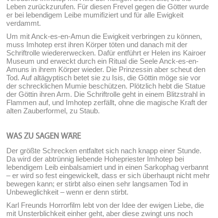
Leben zurückzurufen. Für diesen Frevel gegen die Götter wurde
er bei lebendigem Leibe mumifiziert und für alle Ewigkeit
verdammt.
Um mit Anck-es-en-Amun die Ewigkeit verbringen zu können,
muss Imhotep erst ihren Körper töten und danach mit der
Schriftrolle wiedererwecken. Dafür entführt er Helen ins Kairoer
Museum und erweckt durch ein Ritual die Seele Anck-es-en-
Amuns in ihrem Körper wieder. Die Prinzessin aber scheut den
Tod. Auf altägyptisch betet sie zu Isis, die Göttin möge sie vor
der schrecklichen Mumie beschützen. Plötzlich hebt die Statue
der Göttin ihren Arm. Die Schriftrolle geht in einem Blitzstrahl in
Flammen auf, und Imhotep zerfällt, ohne die magische Kraft der
alten Zauberformel, zu Staub.
WAS ZU SAGEN WÄRE
Der größte Schrecken entfaltet sich nach knapp einer Stunde.
Da wird der abtrünnig liebende Hohepriester Imhotep bei
lebendigem Leib einbalsamiert und in einen Sarkophag verbannt
– er wird so fest eingewickelt, dass er sich überhaupt nicht mehr
bewegen kann; er stirbt also einen sehr langsamen Tod in
Unbeweglichkeit – wenn er denn stirbt.
Karl Freunds Horrorfilm lebt von der Idee der ewigen Liebe, die
mit Unsterblichkeit einher geht, aber diese zwingt uns noch