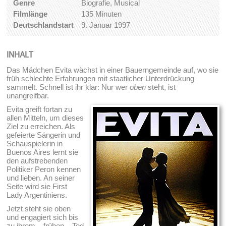
Genre
Biografie, Musical
Filmlänge
135 Minuten
Deutschlandstart
9. Januar 1997
INHALT
Das Mädchen Evita wächst in einer Bauerngemeinde auf, wo sie
früh schlechte Erfahrungen mit staatlicher Unterdrückung
sammelt. Schnell ist ihr klar: Nur wer
oben
steht, ist
unangreifbar.
Evita greift fortan zu
allen Mitteln, um dieses
Ziel zu erreichen. Als
gefeierte Sängerin und
Schauspielerin in
Buenos Aires lernt sie
den aufstrebenden
Politiker Peron kennen
und lieben. An seiner
Seite wird sie First
Lady Argentiniens.
Jetzt steht sie oben
und engagiert sich bis
zu ihrem – frühen – Tod