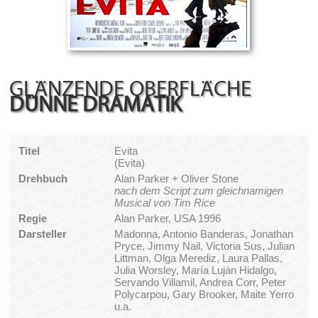
GLÄNZENDE OBERFLÄCHE
DÜNNE DRAMATIK
Titel
Evita
(Evita)
Drehbuch
Alan Parker + Oliver Stone
nach dem Script zum gleichnamigen
Musical von Tim Rice
Regie
Alan Parker, USA 1996
Darsteller
Madonna, Antonio Banderas, Jonathan
Pryce, Jimmy Nail, Victoria Sus, Julian
Littman, Olga Merediz, Laura Pallas,
Julia Worsley, María Luján Hidalgo,
Servando Villamil, Andrea Corr, Peter
Polycarpou, Gary Brooker, Maite Yerro
u.a.