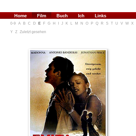
Home
Film
Buch
Ich
Links
0-9
A
B
C
D
E
F
G
H
I
J
K
L
M
N
O
P
Q
R
S
T
U
V
W
X
Blog
Y
Z
Zuletzt gesehen