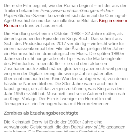
Der erste Film beginnt, wie der Roman beginnt – mit der aus den
Trailern bekannten
Pennywise-und-das-Georgie-mit-dem-
Papierbötchen
-Szene, konzentriert sich dann auf die Coming-of-
Age-Geschichte und das sozialkritische Bild, das
King in seinem
Roman
so kunstvoll ausbreitet.
Die Handlung setzt ein im Oktober 1988 – 32 Jahre später, als
die entsprechenden Episoden in Kings Buch. Das scheint aus
Sicht des Produktionsjahrs 2017 vernünftig – vielleicht wäre für
einen massenkompatiblen Film die Ära der piefigen 50er Jahre
ein Hemmschuh im dramaturgischen Fluss. Die späten 1980er
Jahre sind nicht nur gerade sehr hip – was die Marketingleute
des Filmstudios freuen dürfte – sie sind dem aktuellen
Zuschauer auch zeitlich näher, gleichzeitig aber noch weit genug
weg von der Digitalisierung, die wenige Jahre später alles
überrennt und auch dem Kino Wunden schlagen wird, von denen
hässliche Narben bleiben. Die 80er Jahre waren auch noch
kaputt genug, um all das zeigen zu können, was King aus dem
Jahr 1956 erzählt hat. Muschietti und seine Autoren bleiben nah
an Kings Vorlage. Der Film ist weniger ein Horrorfilm mit
Teenagern als ein Teenagerdrama mit Horrorelementen.
Zombies als Erziehungsberechtigte
Die Kleinstadt Derry ist Ende der 1980er Jahre eine
verwahrloste Geisterstadt, die den
Detroit way of Life
gegangen
sein könnte. Die Erwachsenen hängen überfettet vor