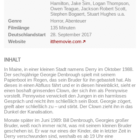
Hamilton, Jake Sim, Logan Thompson,
Owen Teague, Jackson Robert Scott,
Stephen Bogaert, Stuart Hughes u.a.
Genre
Horror, Abenteuer
Filmlänge
135 Minuten
Deutschlandstart
28. September 2017
Website
itthemovie.com
INHALT
In Maine, in einer kleinen Stadt namens Derry im Oktober 1988.
Der sechsjährige Georgie Denbrough spielt mit seinem
Papierboot im Regen, das sein Bruder für ihn gebastelt hat. Als
dieses in einen Abfluss fährt und er in diesen hineinblickt, sieht er
einen boshaft grinsenden Clown, der sich ihm als Pennywise
vorstellt. Pennywise verwickelt den Jungen in ein harmloses
Gespräch und reicht ihm schließlich sein Boot. Georgie zögert,
greift aber schließlich zu – und stirbt. Der Clown zieht ihn in das
Dunkel der Kanalisation.
Monate später im Juni 1989: Bill Denbrough, Georgies großer
Bruder, weiß noch immer nicht, was mit seinem kleinen Bruder
geschehen ist. Er war nur eines der Kinder, die in letzter Zeit in
Derry verschwunden sind, weshalb es ab 19 Uhr eine