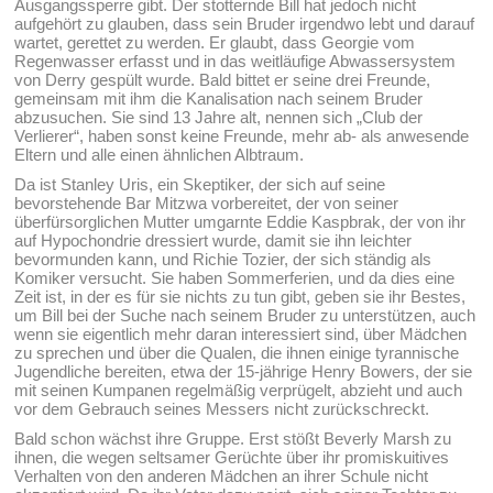
Ausgangssperre gibt. Der stotternde Bill hat jedoch nicht
aufgehört zu glauben, dass sein Bruder irgendwo lebt und darauf
wartet, gerettet zu werden. Er glaubt, dass Georgie vom
Regenwasser erfasst und in das weitläufige Abwassersystem
von Derry gespült wurde. Bald bittet er seine drei Freunde,
gemeinsam mit ihm die Kanalisation nach seinem Bruder
abzusuchen. Sie sind 13 Jahre alt, nennen sich „Club der
Verlierer“, haben sonst keine Freunde, mehr ab- als anwesende
Eltern und alle einen ähnlichen Albtraum.
Da ist Stanley Uris, ein Skeptiker, der sich auf seine
bevorstehende Bar Mitzwa vorbereitet, der von seiner
überfürsorglichen Mutter umgarnte Eddie Kaspbrak, der von ihr
auf Hypochondrie dressiert wurde, damit sie ihn leichter
bevormunden kann, und Richie Tozier, der sich ständig als
Komiker versucht. Sie haben Sommerferien, und da dies eine
Zeit ist, in der es für sie nichts zu tun gibt, geben sie ihr Bestes,
um Bill bei der Suche nach seinem Bruder zu unterstützen, auch
wenn sie eigentlich mehr daran interessiert sind, über Mädchen
zu sprechen und über die Qualen, die ihnen einige tyrannische
Jugendliche bereiten, etwa der 15-jährige Henry Bowers, der sie
mit seinen Kumpanen regelmäßig verprügelt, abzieht und auch
vor dem Gebrauch seines Messers nicht zurückschreckt.
Bald schon wächst ihre Gruppe. Erst stößt Beverly Marsh zu
ihnen, die wegen seltsamer Gerüchte über ihr promiskuitives
Verhalten von den anderen Mädchen an ihrer Schule nicht