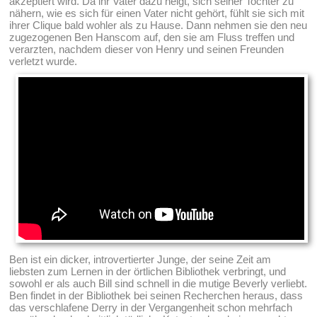
akzeptiert wird. Da ihr Vater dazu neigt, sich seiner Tochter zu
nähern, wie es sich für einen Vater nicht gehört, fühlt sie sich mit
ihrer Clique bald wohler als zu Hause. Dann nehmen sie den neu
zugezogenen Ben Hanscom auf, den sie am Fluss treffen und
verarzten, nachdem dieser von Henry und seinen Freunden
verletzt wurde.
Ben ist ein dicker, introvertierter Junge, der seine Zeit am
liebsten zum Lernen in der örtlichen Bibliothek verbringt, und
sowohl er als auch Bill sind schnell in die mutige Beverly verliebt.
Ben findet in der Bibliothek bei seinen Recherchen heraus, dass
das verschlafene Derry in der Vergangenheit schon mehrfach