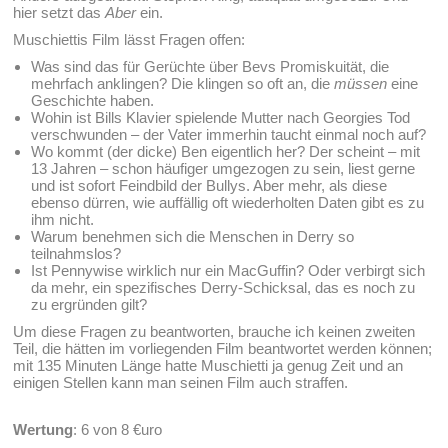
hier setzt das
Aber
ein.
Muschiettis Film lässt Fragen offen:
Was sind das für Gerüchte über Bevs Promiskuität, die
mehrfach anklingen? Die klingen so oft an, die
müssen
eine
Geschichte haben.
Wohin ist Bills Klavier spielende Mutter nach Georgies Tod
verschwunden – der Vater immerhin taucht einmal noch auf?
Wo kommt (der dicke) Ben eigentlich her? Der scheint – mit
13 Jahren – schon häufiger umgezogen zu sein, liest gerne
und ist sofort Feindbild der Bullys. Aber mehr, als diese
ebenso dürren, wie auffällig oft wiederholten Daten gibt es zu
ihm nicht.
Warum benehmen sich die Menschen in Derry so
teilnahmslos?
Ist Pennywise wirklich nur ein MacGuffin? Oder verbirgt sich
da mehr, ein spezifisches Derry-Schicksal, das es noch zu
zu ergründen gilt?
Um diese Fragen zu beantworten, brauche ich keinen zweiten
Teil, die hätten im vorliegenden Film beantwortet werden können;
mit 135 Minuten Länge hatte Muschietti ja genug Zeit und an
einigen Stellen kann man seinen Film auch straffen.
Wertung
: 6 von 8 €uro