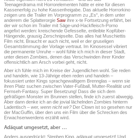
Teenagerdrama mit Horrorelementen hätte er eine für diesen
Kassenerfolg zu hohe Kassenfreigabe. Das aktuelle Horrorkino
zeigen uns die Trailer im Vorprogramm zu „Es“, in dem unter
anderem die Splatterorgie
Saw
ihre x-te Fortsetzung erfährt, bei
der wir schon im Trailer mit Säge-und-Hackfleisch-Porno
angefixt werden: kreischende Gefesselte, entleibte Kopfüber-
Hängende, grausig Zerschnipselte. Das alles hat Muschiettis
Film nicht. Braucht er auch nicht, weil er der gruseligen
Gesamtstimmung der Vorlage vertraut. Im Kinosessel vibriert
die permanente Unruhe – wohl fühle ich mich in dieser Stadt,
unter diesen Zombies, denen das Verschwinden ihrer Kinder
offensichtlich am Arsch vorbei geht, nicht.
Aber ich fühle mich im Kreise der Jugendlichen wohl. Sie reden
und handeln, wie 13-Jährige eben reden und handeln –
fokussiert unter Kings sprachgewaltigem Brennglas – wenn sie
ihren Platz suchen zwischen Vater-Fußball, Mutter-Realität und
Fernseh-Fantasy. Super Besetzung! Dass die sich dem
gefräßigen Monster im Brunnen stellen, finde ich zuerst abwegig.
Aber dann denke ich an die jovial lächelnden Zombies hinterm
Ladentisch –
wer, wenn nicht wir?
Der Clown ist so gesehen nur
der MacGuffin, über den uns ein Film über die Schrecken des
Erwachsenwerdens erzählt wird.
Adäquat umgesetzt, aber …
Anders ausgedrückt: Stephen King, adäquat umgesetzt! Und