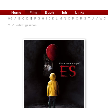
Home
Film
Buch
Ich
Links
0-9
A
B
C
D
E
F
G
H
I
J
K
L
M
N
O
P
Q
R
S
T
U
V
W
X
Blog
Y
Z
Zuletzt gesehen