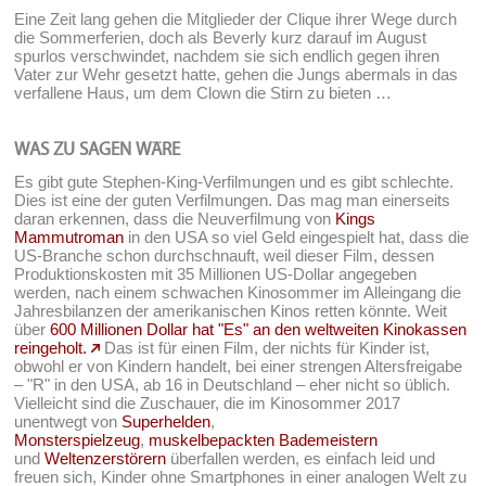
Eine Zeit lang gehen die Mitglieder der Clique ihrer Wege durch
die Sommerferien, doch als Beverly kurz darauf im August
spurlos verschwindet, nachdem sie sich endlich gegen ihren
Vater zur Wehr gesetzt hatte, gehen die Jungs abermals in das
verfallene Haus, um dem Clown die Stirn zu bieten …
WAS ZU SAGEN WÄRE
Es gibt gute Stephen-King-Verfilmungen und es gibt schlechte.
Dies ist eine der guten Verfilmungen. Das mag man einerseits
daran erkennen, dass die Neuverfilmung von
Kings
Mammutroman
in den USA so viel Geld eingespielt hat, dass die
US-Branche schon durchschnauft, weil dieser Film, dessen
Produktionskosten mit 35 Millionen US-Dollar angegeben
werden, nach einem schwachen Kinosommer im Alleingang die
Jahresbilanzen der amerikanischen Kinos retten könnte. Weit
über
600 Millionen Dollar hat "Es" an den weltweiten Kinokassen
reingeholt.
Das ist für einen Film, der nichts für Kinder ist,
obwohl er von Kindern handelt, bei einer strengen Altersfreigabe
– "R" in den USA, ab 16 in Deutschland – eher nicht so üblich.
Vielleicht sind die Zuschauer, die im Kinosommer 2017
unentwegt von
Superhelden
,
Monsterspielzeug
,
muskelbepackten Bademeistern
und
Weltenzerstörern
überfallen werden, es einfach leid und
freuen sich, Kinder ohne Smartphones in einer analogen Welt zu