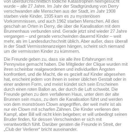
von überdurchschnittlich tödliche Katastrophen heimgesucht
wurde – alle 27 Jahre. Im Jahr der Stadtgründung von Derry
verschwanden alle Menschen aus der Stadt, im Jahr 1908
starben viele Kinder, 1935 kam es zu mysteriösen
Vorkommnissen, und auch 1962 starben Menschen. All dies
geschah an Orten in Derry, die über die Kanalisation mit dem
Brunnenhaus verbunden sind. Gerade jetzt sind wieder 27 Jahre
vergangen – und gerade verschwinden dauernd Kinder – weit
mehr, als im Landesdurchschnitt üblich. Aber außer, dass überall
in der Stadt Vermisstenanzeigen hängen, scheint sich niemand
um die vermissten Kinder zu kümmern.
Die Freunde geben zu, dass sie alle ihre Erfahrungen mit
Pennywise gemacht haben. Die Mitglieder der Clique wurden mit
ihren scheinbar realgewordenen und individuellen Ängsten
konfrontiert, und die Macht, die es gezielt auf Kinder abgesehen
hat, erscheint jedem von ihnen in seiner üblichen Gestalt oder in
einer anderen Form, und meist kündet sich sein Erscheinen
durch einen roten Ballon an, der durch die Luft schwebt. Die
Freunde gehen zu dem verfallenen Haus, unter dem der alte
Brunnen sein muss, zu dem die Kanalisation führt und werden
von dem monströsen Clown angegriffen, der weit mehr ist als
nur ein Clown mit scharfen Zähnen. Die Kinder verlieren den
Kampf, aber Bill will nicht klein beigeben; er will unbedingt seinen
Bruder finden, für dessen Verschwinden er sich mit
verantwortlich fühlt. Darüber geraten die Freunde in Streit, der
„Club der Verlierer“ bricht auseinander.