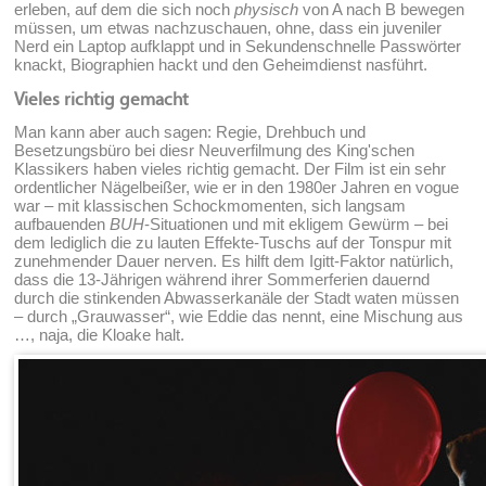
erleben, auf dem die sich noch
physisch
von A nach B bewegen
müssen, um etwas nachzuschauen, ohne, dass ein juveniler
Nerd ein Laptop aufklappt und in Sekundenschnelle Passwörter
knackt, Biographien hackt und den Geheimdienst nasführt.
Vieles richtig gemacht
Man kann aber auch sagen: Regie, Drehbuch und
Besetzungsbüro bei diesr Neuverfilmung des King'schen
Klassikers haben vieles richtig gemacht. Der Film ist ein sehr
ordentlicher Nägelbeißer, wie er in den 1980er Jahren en vogue
war – mit klassischen Schockmomenten, sich langsam
aufbauenden
BUH
-Situationen und mit ekligem Gewürm – bei
dem lediglich die zu lauten Effekte-Tuschs auf der Tonspur mit
zunehmender Dauer nerven. Es hilft dem Igitt-Faktor natürlich,
dass die 13-Jährigen während ihrer Sommerferien dauernd
durch die stinkenden Abwasserkanäle der Stadt waten müssen
– durch „Grauwasser“, wie Eddie das nennt, eine Mischung aus
…, naja, die Kloake halt.