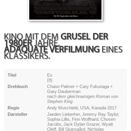
KINO MIT DEM
GRUSEL DER
1980ER
JAHRE.
ADÄQUATE VERFILMUNG
EINES
KLASSIKERS.
Titel
Es
(It)
Drehbuch
Chase Palmer + Cary Fukunaga +
Gary Dauberman
nach dem gleichnamigen Roman von
Stephen King
Regie
Andy Muschietti, USA, Kanada 2017
Darsteller
Jaeden Lieberher, Jeremy Ray Taylor,
Sophia Lillis, Finn Wolfhard, Chosen
Jacobs, Jack Dylan Grazer, Wyatt
Oleff, Bill Skarsgård, Nicholas