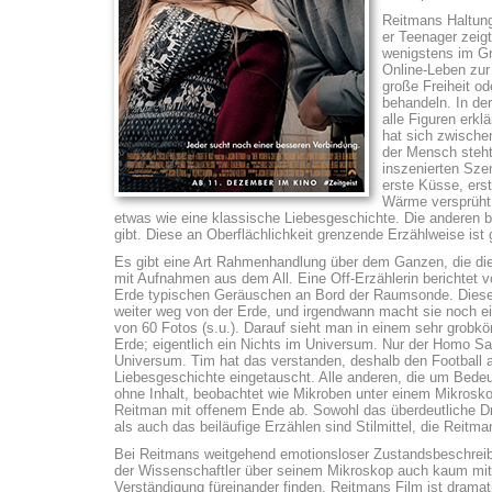
Reitmans Haltung
er Teenager zeigt
wenigstens im Gri
Online-Leben zur
große Freiheit o
behandeln. In der
alle Figuren erklä
hat sich zwische
der Mensch steht
inszenierten Sze
erste Küsse, ers
Wärme versprüht,
etwas wie eine klassische Liebesgeschichte. Die anderen b
gibt. Diese an Oberflächlichkeit grenzende Erzählweise ist 
Es gibt eine Art Rahmenhandlung über dem Ganzen, die die 
mit Aufnahmen aus dem All. Eine Off-Erzählerin berichtet v
Erde typischen Geräuschen an Bord der Raumsonde. Diese 
weiter weg von der Erde, und irgendwann macht sie noch e
von 60 Fotos (s.u.). Darauf sieht man in einem sehr grobkö
Erde; eigentlich ein Nichts im Universum. Nur der Homo Sap
Universum. Tim hat das verstanden, deshalb den Football 
Liebesgeschichte eingetauscht. Alle anderen, die um Bede
ohne Inhalt, beobachtet wie Mikroben unter einem Mikroskop.
Reitman mit offenem Ende ab. Sowohl das überdeutliche Dra
als auch das beiläufige Erzählen sind Stilmittel, die Reitma
Bei Reitmans weitgehend emotionsloser Zustandsbeschreibun
der Wissenschaftler über seinem Mikroskop auch kaum mit
Verständigung füreinander finden. Reitmans Film ist dramat