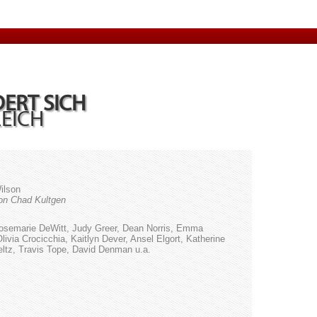
ERT SICH
LEICH
ilson
on Chad Kultgen
Rosemarie DeWitt, Judy Greer, Dean Norris, Emma
via Crocicchia, Kaitlyn Dever, Ansel Elgort, Katherine
ltz, Travis Tope, David Denman u.a.