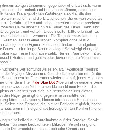
 diesem Zeitgeistphänomen gegenüber offenbart sich, wenn
, die sich der Technik nicht entziehen können, diese aber
ff haben. Die eigentlichen Gefährder, also die, die das
 Gefahr machen, sind die Erwachsenen, die es wahlweise als
der als Gefahr für Leib und Leben erachten und entsprechend
 zweiten Hälfte ändert sich die Tonart des Films. Dann sind
rt, vorgestellt und verteilt. Diese zweite Hälfte offenbart: Es
nmenschlich nichts verändert. Die Technik entwickelt sich,
. Reitman lässt in einer langen, komplett ohne Musik
nenabfolge seine Figuren zueinander finden – fremdgehen,
te Dates … eine lange Szene analoger Schwierigkeiten, die
 aber kaum eine Figur auserzählt. Nur ein Paar bekommt so
esucht Reitman und geht wieder, bevor es klare Verhältniss
gewollt.
nüchterne Betrachtungsweise erklärt. "#Zeitgeist" beginnt
on der Voyager-Mission und über die Datenplatten mit für die
Sonde taucht im Film immer wieder mal auf, jedes Mal noch
ine unter dem Titel
Pale Blue Dot
berühmt gewordene Serie
rnigen schwarzen Nichts einen kleinen blauen Fleck – die
iens auf ihr benimmt sich, als herrsche er über dieses
an den Nagel gehängt und gegen eine sinnstiftende
utung kämpfend zappeln, bleiben interessante Schablonen
 Selbst eine Episode, die in einer Fehlgeburt gipfelt, bricht
matisieren mit zielgerichtet herbeigeführten Konfrontationen
n beherrscht.
g bleibt individuelle Anteilnahme auf der Strecke. So wie
fiebert, ob seine beobachteten Mikroben Versöhnung und
isierte Dokumentation, eine skeptische Chronik der