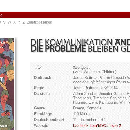
og
U
V
W
X
Y
Z
Zuletzt gesehen
DIE KOMMUNIKATION
ÄND
DIE PROBLEME
BLEIBEN G
Titel
#Zeitgeist
(Men, Women & Children)
Drehbuch
Jason Reitman & Erin Cressida W
nach dem gleichnamigen Roma v
Regie
Jason Reitman, USA 2014
Darsteller
Adam Sandler, Jennifer Garner, 
Thompson, Timothée Chalamet, Oli
Hughes, Elena Kampouris, Will Pe
Genre
Drama, Komödie
Filmlänge
119 Minuten
Deutschlandstart
11. Dezember 2014
Website
facebook.com/MWCmovie