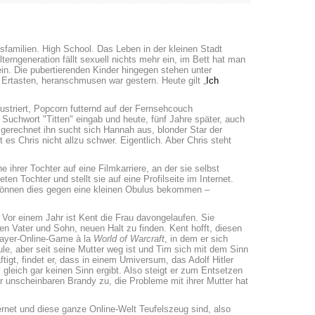
sfamilien. High School. Das Leben in der kleinen Stadt
lterngeneration fällt sexuell nichts mehr ein, im Bett hat man
in. Die pubertierenden Kinder hingegen stehen unter
 Ertasten, heranschmusen war gestern. Heute gilt „
Ich
ustriert, Popcorn futternd auf der Fernsehcouch
Suchwort "Titten" eingab und heute, fünf Jahre später, auch
gerechnet ihn sucht sich Hannah aus, blonder Star der
es Chris nicht allzu schwer. Eigentlich. Aber Chris steht
 ihrer Tochter auf eine Filmkarriere, an der sie selbst
ten Tochter und stellt sie auf eine Profilseite im Internet.
 können dies gegen eine kleinen Obulus bekommen –
or einem Jahr ist Kent die Frau davongelaufen. Sie
en Vater und Sohn, neuen Halt zu finden. Kent hofft, diesen
player-Online-Game à la
World of Warcraft
, in dem er sich
ule, aber seit seine Mutter weg ist und Tim sich mit dem Sinn
t, findet er, dass in einem Umiversum, das Adolf Hitler
gleich gar keinen Sinn ergibt. Also steigt er zum Entsetzen
 unscheinbaren Brandy zu, die Probleme mit ihrer Mutter hat
ternet und diese ganze Online-Welt Teufelszeug sind, also