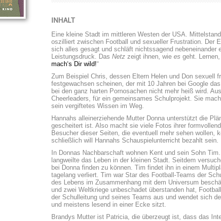
INHALT
Eine kleine Stadt im mittleren Westen der USA. Mittelstand
oszilliert zwischen Football und sexueller Frustration. Der E
sich alles gesagt und schläft nichtssagend nebeneinander e
Leistungsdruck. Das
Netz
zeigt ihnen, wie
es
geht. Lernen,
mach‘s Dir wild!
“
Zum Beispiel Chris, dessen Eltern Helen und Don sexuell fr
festgewachsen scheinen, der mit 10 Jahren bei Google das 
bei den ganz harten Pornosachen nicht mehr heiß wird. Aus
Cheerleaders, für ein gemeinsames Schulprojekt. Sie macht 
sein vergiftetes Wissen im Weg.
Hannahs alleinerziehende Mutter Donna unterstützt die Pläne
gescheitert ist. Also macht sie viele Fotos ihrer formvollende
Besucher dieser Seiten, die eventuell mehr sehen wollen,
schließlich will Hannahs Schauspielunterricht bezahlt sein.
In Donnas Nachbarschaft wohnen Kent und sein Sohn Tim. V
langweilte das Leben in der kleinen Stadt. Seitdem versuch
bei Donna finden zu können. Tim findet ihn in einem Multi
tagelang verliert. Tim war Star des Football-Teams der Sch
des Lebens im Zusammenhang mit dem Universum beschäftig
und zwei Weltkriege unbeschadet überstanden hat, Football 
der Schulleitung und seines Teams aus und wendet sich der
und meistens lesend in einer Ecke sitzt.
Brandys Mutter ist Patricia, die überzeugt ist, dass das In