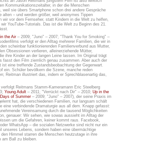
chts an Jason Reitmans jüngstem Film ist also wirklich
nen Kommunikationszeitalter, in der die Menschen
 weil sie übers Smartphone schon drei andere Gespräche
e alten – und werden größer, weil anonymes Tippen
n wir vor dem Fernseher, statt Kindern in die Welt zu helfen,
 wir YouTube-Tutorials. Das ist die Welt zu Beginn des 21.
ässt.
in the Air
– 2009; "Juno" – 2007; "Thank You for Smoking" –
sodenfilms verfolgt er den Alltag mehrerer Familien, die wir in
den scheinbar funktionierenden Familienverbund aus Mutter,
llen Obsessionen verlieren, alleinerziehende Mütter,
die ihre Kinder an der langen Leine lassen. Im Original trägt
as fasst den Film ziemlich genau zusammen. Aber auch der
t ist eine treffende Zustandsbeobachtung der Gegenwart.
hof ein. Schüler bevölkern die Szene, manche reden
n; Reitman illustriert das, indem er Sprechblasenartig das,
g verfolgt Reitmans Stamm-Kameramann Eric Steelberg
3;
Young Adult
– 2011; "Verrückt nach Dir" – 2010;
Up in the
 Days of Summer
– 2009; "Juno" – 2007), der seine Praxis im
elernt hat, die verschiedenen Familien, nur langsam schält
ie eine verbindende Dramaturgie aus all dem. Knapp gefasst:
zunehmende Vereinsamung durch die tausend Möglichkeiten
n, genauer: Wir sehen, wie sowas aussieht im Alltag der
issen um die Gefahren, keiner kommt raus. Facebook,
 oder WhatsApp – die sozialen Netzwerke sind nicht nur ein
il unseres Lebens, sondern haben eine übermächtige
in den Himmel starren die Menschen heutzutage in ihre
am Ball zu bleiben.