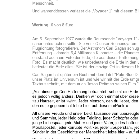
Menschheit.
Und währenddessen verlässt die „Voyager 1“ mit diesem Bi
Wertung
: 6 von 8 €uro
Am 5. September 1977 wurde die Raumsonde "Voyager 1" ges
näher untersuchen sollte. Sie verließ unser Sonnensystem
Flugrichtung fotografieren. Der Astronom Carl Sagan schl
Entfernung – damals 6,4 Milliarden Kilometer – die Planet
entstand auch ein Foto der Erde, die aus dieser Entfernung 
Foto. Es macht deutlich, wie unbedeutend die Erde in den 
bedeutet die Erde alles: Sie ist der einzige Ort in diesem
Carl Sagan hat später ein Buch mit dem Titel "Pale Blue D
unser Platz im Universum ist und wie wir mit der Erde umge
Textausschnitt, mit dem auch Jason Reitman seinen Film "#
„
Aus dieser großen Entfernung betrachtet, scheint die Erd
es jedoch völlig anders. Denken wir doch einmal über diesen
»zu Hause«, er ist »wir«. Jeder Mensch, den du liebst, de
den es je gegeben hat lebte hier, auf diesem »Punkt«.
All unsere Freude und unser Leid, tausende von überzeugten
und Sammler, jeder Held oder Feigling, jeder Schöpfer oder Z
junge Liebespaar, jede Mutter und jeder Vater, jedes hoffnu
Moralapostel, jeder korrupte Politiker, jeder »Superstar«, j
Sünder in der Geschichte der Menschheit lebte hier – auf 