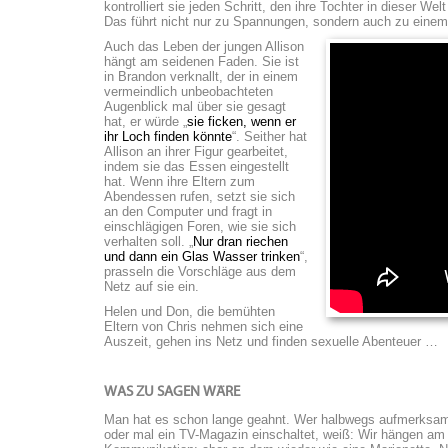
kontrolliert sie jeden Schritt, den ihre Tochter in dieser We
Das führt nicht nur zu Spannungen, sondern auch zu einem
Auch das Leben der jungen Allison
hängt am seidenen Faden. Sie ist
in Brandon verknallt, der in einem
vermeindlich unbeobachteten
Augenblick mal über sie gesagt
hat, er würde „
sie ficken, wenn er
ihr Loch finden könnte
“. Seither hat
Allison an ihrer Figur gearbeitet,
indem sie das Essen eingestellt
hat. Wenn ihre Eltern zum
Abendessen rufen, setzt sie sich
an den Computer und fragt in
einschlägigen Foren, wie sie sich
verhalten soll. „
Nur dran riechen
und dann ein Glas Wasser trinken
“,
prasseln die Vorschläge aus dem
Netz auf sie ein.
Helen und Don, die bemühten
Eltern von Chris nehmen sich eine
Auszeit, gehen ins Netz und finden sexuelle Abenteuer …
WAS ZU SAGEN WÄRE
Man hat es schon lange geahnt. Wer halbwegs aufmerksam du
oder mal ein TV-Magazin einschaltet, weiß: Wir hängen am 