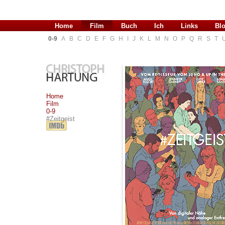
Home
Film
Buch
Ich
Links
Bl
0-9
A
B
C
D
E
F
G
H
I
J
K
L
M
N
O
P
Q
R
S
T
Home
Film
0-9
#Zeitgeist