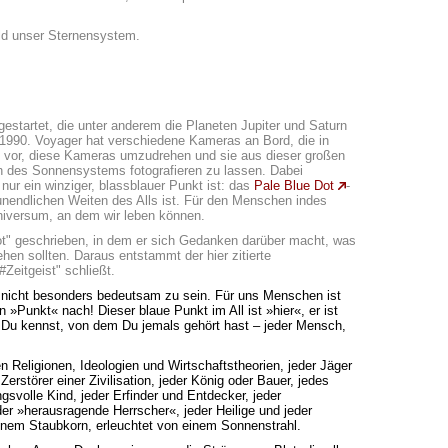
ld unser Sternensystem.
tartet, die unter anderem die Planeten Jupiter und Saturn
 1990. Voyager hat verschiedene Kameras an Bord, die in
ug vor, diese Kameras umzudrehen und sie aus dieser großen
en des Sonnensystems fotografieren zu lassen. Dabei
nur ein winziger, blassblauer Punkt ist: das
Pale Blue Dot
-
unendlichen Weiten des Alls ist. Für den Menschen indes
 Universum, an dem wir leben können.
ot" geschrieben, in dem er sich Gedanken darüber macht, was
hen sollten. Daraus entstammt der hier zitierte
Zeitgeist" schließt.
e nicht besonders bedeutsam zu sein. Für uns Menschen ist
 »Punkt« nach! Dieser blaue Punkt im All ist »hier«, er ist
n Du kennst, von dem Du jemals gehört hast – jeder Mensch,
 Religionen, Ideologien und Wirtschaftstheorien, jeder Jäger
erstörer einer Zivilisation, jeder König oder Bauer, jedes
ngsvolle Kind, jeder Erfinder und Entdecker, jeder
eder »herausragende Herrscher«, jeder Heilige und jeder
einem Staubkorn, erleuchtet von einem Sonnenstrahl.