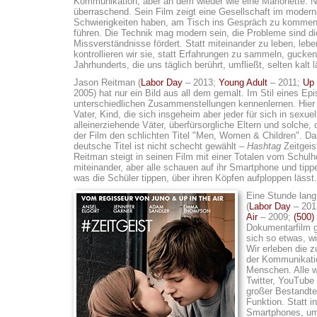
Kommunikation; aber an dem wieder wie eine Marionette. Ni
überraschend. Sein Film zeigt eine Gesellschaft im moder
Schwierigkeiten haben, am Tisch ins Gespräch zu kommen,
führen. Die Technik mag modern sein, die Probleme sind di
Missverständnisse fördert. Statt miteinander zu leben, lebe
kontrollieren wir sie, statt Erfahrungen zu sammeln, gucken
Jahrhunderts, die uns täglich berührt, umfließt, selten kalt l
Jason Reitman (
Labor Day
– 2013;
Young Adult
– 2011;
Up 
2005) hat nur ein Bild aus all dem gemalt. Im Stil eines Epi
unterschiedlichen Zusammenstellungen kennenlernen. Hier 
Vater, Kind, die sich insgeheim aber jeder für sich in sexue
alleinerziehende Väter, überfürsorgliche Eltern und solche, 
der Film den schlichten Titel "Men, Women & Children". D
deutsche Titel ist nicht schecht gewählt –
Hashtag
Zeitgeis
Reitman steigt in seinen Film mit einer Totalen vom Schul
miteinander, aber alle schauen auf ihr Smartphone und tippe
was die Schüler tippen, über ihren Köpfen aufploppen lässt.
Eine Stunde lan
(
Labor Day
– 201
Air
– 2009;
(500)
Dokumentarfilm g
sich so etwas, w
Wir erleben die 
der Kommunikatio
Menschen. Alle w
Twitter, YouTube
großer Bestandte
Funktion. Statt 
Smartphones, um 