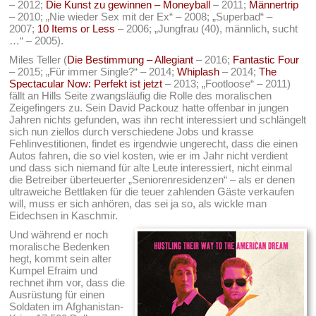
– 2012;
Die Kunst zu gewinnen – Moneyball
– 2011;
Männertrip
– 2010; „Nie wieder Sex mit der Ex“ – 2008; „Superbad“ –
2007;
10 Items or Less
– 2006; „Jungfrau (40), männlich, sucht
…“ – 2005).
Miles Teller (
Die Bestimmung – Allegiant
– 2016;
Fantastic Four
– 2015; „Für immer Single?“ – 2014;
Whiplash
– 2014;
The
Spectacular Now: Perfekt ist jetzt
– 2013; „Footloose“ – 2011)
fällt an Hills Seite zwangsläufig die Rolle des moralischen
Zeigefingers zu. Sein David Packouz hatte offenbar in jungen
Jahren nichts gefunden, was ihn recht interessiert und schlängelt
sich nun ziellos durch verschiedene Jobs und krasse
Fehlinvestitionen, findet es irgendwie ungerecht, dass die einen
Autos fahren, die so viel kosten, wie er im Jahr nicht verdient
und dass sich niemand für alte Leute interessiert, nicht einmal
die Betreiber überteuerter „Seniorenresidenzen“ – als er denen
ultraweiche Bettlaken für die teuer zahlenden Gäste verkaufen
will, muss er sich anhören, das sei ja so, als wickle man
Eidechsen in Kaschmir.
Und während er noch
moralische Bedenken
hegt, kommt sein alter
Kumpel Efraim und
rechnet ihm vor, dass die
Ausrüstung für einen
Soldaten im Afghanistan-