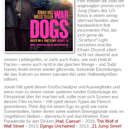
Film erleben wir zwei der
angesagten (immer noch
Jung
-)Stars des US-
Kinos in einem wenig
überraschenden, aber
handwerklich flott
inszenierten Plot, der
sich gerne als
„Scarface“-Light
verstehen möchte.
Efraim Diveroli zitiert
nicht nur dauernd aus
seinem Lieblingsfilm, er zieht auch Koks, wie sein Held Al
Pacino – wenn auch nicht in der gleichen Menge – und Todd
Haines findet immer wieder glitzernde, funkelnde Einstellungen,
die das Koksen zu einem sakralen Akt unter Halbweltgrößen
stilisert.
Jonah Hill spielt diesen Großschwätzer und Auswegfinder und
wenn man zu einem seiner späteren runden Geburtstage ein
Filmportrait über ihn machen will, sollte man sich Szenen aus
diesem Film sichern – Hill spielt diesen Typen als Fleisch
gewordenes
Think Big
mit einem Ego so groß wie seine
Sonnenbrillen, hinter denen seine wahren Beweggründe stets im
Ungefähren bleiben – dämonisch und durchtrieben. Eine
Paraderolle für den Dicken (
Hail, Caesar!
– 2016;
The Wolf of
Wall Street
– 2013;
Django Unchained
– 2012; „
21 Jump Street
“