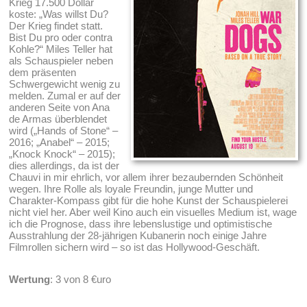
Krieg 17.500 Dollar
koste: „Was willst Du?
Der Krieg findet statt.
Bist Du pro oder contra
Kohle?“ Miles Teller hat
als Schauspieler neben
dem präsenten
Schwergewicht wenig zu
melden. Zumal er auf der
anderen Seite von Ana
de Armas überblendet
wird („Hands of Stone“ –
2016; „Anabel“ – 2015;
„Knock Knock“ – 2015);
dies allerdings, da ist der
Chauvi in mir ehrlich, vor allem ihrer bezaubernden Schönheit
wegen. Ihre Rolle als loyale Freundin, junge Mutter und
Charakter-Kompass gibt für die hohe Kunst der Schauspielerei
nicht viel her. Aber weil Kino auch ein visuelles Medium ist, wage
ich die Prognose, dass ihre lebenslustige und optimistische
Ausstrahlung der 28-jährigen Kubanerin noch einige Jahre
Filmrollen sichern wird – so ist das Hollywood-Geschäft.
Wertung
: 3 von 8 €uro