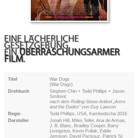
EINE LÄCHERLICHE
GESETZGEBUNG.
EIN
ÜBERRASCHUNGSARMER
FILM
.
Titel
War Dogs
(War Dogs)
Drehbuch
Stephen Chin + Todd Phillips + Jason
Smilovic
nach dem Rolling-Stone-Artikel „Arms
and the Dudes“ von Guy Lawson
Regie
Todd Phillips, USA, Kambodscha 2016
Darsteller
Jonah Hill, Miles Teller, Ana de Armas,
J. B. Blanc, Bradley Cooper, Barry
Livingston, Kevin Pollak, Eddie
Jemison, David Packouz, Patrick St.