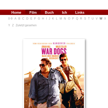
Home
Film
Buch
Ich
Links
0-9
A
B
C
D
E
F
G
H
I
J
K
L
M
N
O
P
Q
R
S
T
U
V
W
X
Blog
Y
Z
Zuletzt gesehen