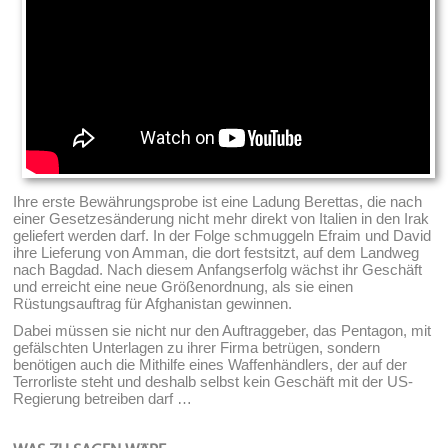
Ihre erste Bewährungsprobe ist eine Ladung Berettas, die nach
einer Gesetzesänderung nicht mehr direkt von Italien in den Irak
geliefert werden darf. In der Folge schmuggeln Efraim und David
ihre Lieferung von Amman, die dort festsitzt, auf dem Landweg
nach Bagdad. Nach diesem Anfangserfolg wächst ihr Geschäft
und erreicht eine neue Größenordnung, als sie einen
Rüstungsauftrag für Afghanistan gewinnen.
Dabei müssen sie nicht nur den Auftraggeber, das Pentagon, mit
gefälschten Unterlagen zu ihrer Firma betrügen, sondern
benötigen auch die Mithilfe eines Waffenhändlers, der auf der
Terrorliste steht und deshalb selbst kein Geschäft mit der US-
Regierung betreiben darf …