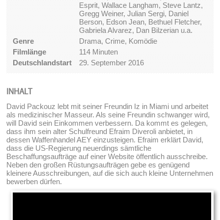
Esprit, Wallace Langham, Steve Lantz,
Gregg Weiner, Julian Sergi, Daniel
Berson, Edson Jean, Bethuel Fletcher,
Gabriela Alvarez, Dan Bilzerian u.a.
Genre
Drama, Crime, Komödie
Filmlänge
114 Minuten
Deutschlandstart
29. September 2016
INHALT
David Packouz lebt mit seiner Freundin Iz in Miami und arbeitet
als medizinischer Masseur. Als seine Freundin schwanger wird,
will David sein Einkommen verbessern. Da kommt es gelegen,
dass ihm sein alter Schulfreund Efraim Diveroli anbietet, in
dessen Waffenhandel AEY einzusteigen. Efraim erklärt David,
dass die US-Regierung neuerdings sämtliche
Beschaffungsaufträge auf einer Website öffentlich ausschreibe.
Neben den großen Rüstungsaufträgen gebe es genügend
kleinere Ausschreibungen, auf die sich auch kleine Unternehmen
bewerben dürfen.