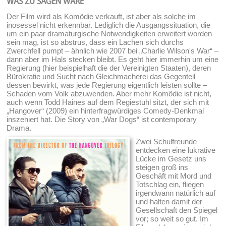
WAS ZU SAGEN WÄRE
Der Film wird als Komödie verkauft, ist aber als solche im
inosessel nicht erkennbar. Lediglich die Ausgangssituation, die
um ein paar dramaturgische Notwendigkeiten erweitert worden
sein mag, ist so abstrus, dass ein Lachen sich durchs
Zwerchfell pumpt – ähnlich wie 2007 bei „Charlie Wilson's War“ –
dann aber im Hals stecken bleibt. Es geht hier immerhin um eine
Regierung (hier beispielhaft die der Vereinigten Staaten), deren
Bürokratie und Sucht nach Gleichmacherei das Gegenteil
dessen bewirkt, was jede Regierung eigentlich leisten sollte –
Schaden vom Volk abzuwenden. Aber mehr Komödie ist nicht,
auch wenn Todd Haines auf dem Regiestuhl sitzt, der sich mit
„Hangover“ (2009) ein hinterfragwürdiges Comedy-Denkmal
inszeniert hat. Die Story von „War Dogs“ ist contemporary
Drama.
Zwei Schulfreunde
entdecken eine lukrative
Lücke im Gesetz uns
steigen groß ins
Geschäft mit Mord und
Totschlag ein, fliegen
irgendwann natürlich auf
und halten damit der
Gesellschaft den Spiegel
vor; so weit so gut. Im