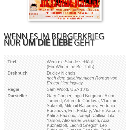
WENN ES IM BÜRGERKRIEG
NUR
UM DIE LIEBE
GEHT
Titel
Wem die Stunde schlägt
(For Whom the Bell Tolls)
Drehbuch
Dudley Nichols
nach dem gleichnamigen Roman von
Ernest Hemingway
Regie
Sam Wood, USA 1943
Darsteller
Gary Cooper, Ingrid Bergman, Akim
Tamiroff, Arturo de Córdova, Vladimir
Sokoloff, Mikhail Rasumny, Fortunio
Bonanova, Eric Feldary, Victor Varconi,
Katina Paxinou, Joseph Calleia, Lilo
Yarson, Alexander Granach, Adia
Kuznetzoff, Leonid Snegoff, Leo