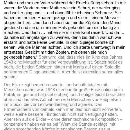
Mutter und meinen Vater während der Erschießung sehen. In mir
waren die Worte meiner Mutter wie ein Schrei, der weiter ging
und weiter ging und … und dann fühlte ich einen Schmerz. Sie
haben an meinen Haaren gezogen und sie mit einem Messer
abgeschnitten. Und dann haben sie mir die Zöpfe in den Mund
gesteckt und sie um meinen Hals geknotet, um sich lustig zu
machen. Und dann … haben sie mir den Kopf rasiert. Und da …
da habe ich angefangen zu weinen, denn bis dahin war ich wie
erstarrt und hatte keine Gefühle. In dem Spiegel konnte ich
sehen, wie die Männer lachten. Und ich starte unentwegt in mein
entsetztes Gesicht mit den Zöpfen, mit denen sie mich
geknebelt hatten.
“ Spät wird klar, dass dies im Kino des Jahres
1943 eine Metapher für eine Vergewaltigung ist. Später heißt es
noch, die beiden Soldaten hätten mit Maria auf einem Sofa die
schlimmsten Dinge angestellt. Aber da ist eigentlich schon alles
gesagt.
Der Film zeigt bemerkenswerte Landschaftstotalen mit
Menschen darin, was 1943 offenbar für große Faszination beim
Publikum gesorgt hat (siehe oben); aus heutiger Sicht betrachtet
aber sind das alles Aufnahmen von Menschen vor Pappfelsen
im Studio, die vor Leinwandhintergrund agieren. Den
Filmemachern von damals kann man das nun nicht vorwerfen,
weil sie eine bessere Filmtechnik nicht zur Verfügung hatten.
Aber rein auf die Bilder – ohne deren technische Komposition –
konzentriert haben wir es bei "Wem die Stunde schlägt" mit
vielen sprechenden Köpfen in spanischen Bergen zu tun.