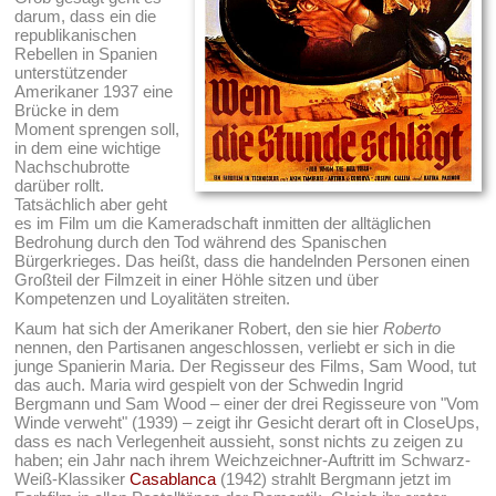
darum, dass ein die
republikanischen
Rebellen in Spanien
unterstützender
Amerikaner 1937 eine
Brücke in dem
Moment sprengen soll,
in dem eine wichtige
Nachschubrotte
darüber rollt.
Tatsächlich aber geht
es im Film um die Kameradschaft inmitten der alltäglichen
Bedrohung durch den Tod während des Spanischen
Bürgerkrieges. Das heißt, dass die handelnden Personen einen
Großteil der Filmzeit in einer Höhle sitzen und über
Kompetenzen und Loyalitäten streiten.
Kaum hat sich der Amerikaner Robert, den sie hier
Roberto
nennen, den Partisanen angeschlossen, verliebt er sich in die
junge Spanierin Maria. Der Regisseur des Films, Sam Wood, tut
das auch. Maria wird gespielt von der Schwedin Ingrid
Bergmann und Sam Wood – einer der drei Regisseure von "Vom
Winde verweht" (1939) – zeigt ihr Gesicht derart oft in CloseUps,
dass es nach Verlegenheit aussieht, sonst nichts zu zeigen zu
haben; ein Jahr nach ihrem Weichzeichner-Auftritt im Schwarz-
Weiß-Klassiker
Casablanca
(1942) strahlt Bergmann jetzt im