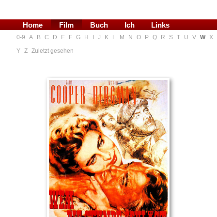
Home
Film
Buch
Ich
Links
0-9
A
B
C
D
E
F
G
H
I
J
K
L
M
N
O
P
Q
R
S
T
U
V
W
X
Blog
Y
Z
Zuletzt gesehen