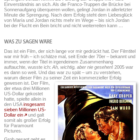
Einverständnis an sich. Als die Franco-Truppen die Brücke bei
Sonnenaufgang überqueren wollen, gelingt Jordan in allerletzter
Minute die Sprengung. Nach dem Erfolg steht dem Liebesglück
von María und Jordan nichts mehr im Wege – bis sich Jordan
bei der Flucht ein Bein bricht und nicht weiterreiten kann …
WAS ZU SAGEN WÄRE
Das ist ein Film, der sich lange vor mir gedrückt hat. Der Filmtitel
war mir früh – ich schätze mal, seit Ende der 70er – bekannt und
immer, wenn der Titel in irgendeinem Zusammenhang
auftauchte, wusste ich:
Ah, wichtig, aber nie gesehen
! 2005 war
es dann so weit. Und das war zu spät – um zu verstehen,
warum dieser Film zu seiner Zeit ein kommerzieller Erfolg
gewesen ist.
Der Film,
der etwa drei Millionen
US-Dollar gekostet
hatte, spielte allein in
den USA
insgesamt
sieben Millionen US-
Dollar ein
und galt
somit als großer Erfolg
für Paramount
Pictures.
Grob gesagt geht es