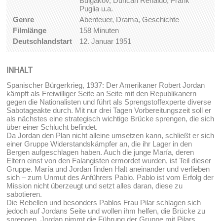
Bulgakov, Duncan Renaldo, Frank
Puglia u.a.
Genre
Abenteuer, Drama, Geschichte
Filmlänge
158 Minuten
Deutschlandstart
12. Januar 1951
INHALT
Spanischer Bürgerkrieg, 1937: Der Amerikaner Robert Jordan
kämpft als Freiwilliger Seite an Seite mit den Republikanern
gegen die Nationalisten und führt als Sprengstoffexperte diverse
Sabotageakte durch. Mit nur drei Tagen Vorbereitungszeit soll er
als nächstes eine strategisch wichtige Brücke sprengen, die sich
über einer Schlucht befindet.
Da Jordan den Plan nicht alleine umsetzen kann, schließt er sich
einer Gruppe Widerstandskämpfer an, die ihr Lager in den
Bergen aufgeschlagen haben. Auch die junge María, deren
Eltern einst von den Falangisten ermordet wurden, ist Teil dieser
Gruppe. María und Jordan finden Halt aneinander und verlieben
sich – zum Unmut des Anführers Pablo. Pablo ist vom Erfolg der
Mission nicht überzeugt und setzt alles daran, diese zu
sabotieren.
Die Rebellen und besonders Pablos Frau Pilar schlagen sich
jedoch auf Jordans Seite und wollen ihm helfen, die Brücke zu
sprengen. Jordan nimmt die Führung der Gruppe mit Pilars