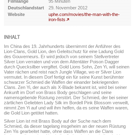
Filmlänge
95 Minuten
Deutschlandstart
29. November 2012
Website
uphe.com/movies/the-man-with-the-
iron-fists
INHALT
Im China des 19. Jahrhunderts übernimmt der Anführer des
Lion-Clans, Gold Lion, den Geleitschutz für eine Ladung Gold
des Gouverneurs. Er wird jedoch von seinem Stellvertreter
Silver Lion verraten und von dem Attentäter Poison Dagger
durch Quecksilber vergiftet. Gold Lions Sohn, Zen Yi, will seinen
Vater rächen und reist nach Jungle Village, wo er Silver Lion
vermutet. In diesem Dorf fertigt ein für seine Kunst berühmter
schwarzer Schmied die Waffen der einander bekriegenden
Clans. Zen Yi, der auch als X-Blade bekannt ist, wird bei seiner
Ankunft im Dorf von Brass Body geschlagen und seine
namensgebende Rüstung zerstört. Der Schmied, der bei seiner
zärtlichen Geliebten Lady Silk im Bordell Pink Blossom verweilt,
nimmt Zen Yi auf und will ihm helfen, da es seine Waffen waren,
die Gold Lion getötet hatten.
Silver Lion ist mit Brass Body auf der Suche nach dem
Schmied, da dieser tagelang insgeheim an der neuen Rüstung
Zen Yis gearbeitet hatte, ohne dass Waffen an die Clans