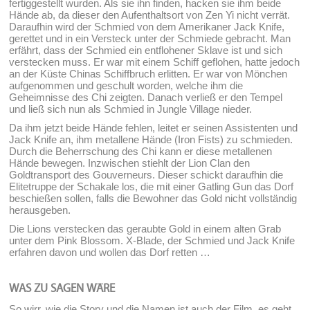
fertiggestellt wurden. Als sie ihn finden, hacken sie ihm beide
Hände ab, da dieser den Aufenthaltsort von Zen Yi nicht verrät.
Daraufhin wird der Schmied von dem Amerikaner Jack Knife,
gerettet und in ein Versteck unter der Schmiede gebracht. Man
erfährt, dass der Schmied ein entflohener Sklave ist und sich
verstecken muss. Er war mit einem Schiff geflohen, hatte jedoch
an der Küste Chinas Schiffbruch erlitten. Er war von Mönchen
aufgenommen und geschult worden, welche ihm die
Geheimnisse des Chi zeigten. Danach verließ er den Tempel
und ließ sich nun als Schmied in Jungle Village nieder.
Da ihm jetzt beide Hände fehlen, leitet er seinen Assistenten und
Jack Knife an, ihm metallene Hände (Iron Fists) zu schmieden.
Durch die Beherrschung des Chi kann er diese metallenen
Hände bewegen. Inzwischen stiehlt der Lion Clan den
Goldtransport des Gouverneurs. Dieser schickt daraufhin die
Elitetruppe der Schakale los, die mit einer Gatling Gun das Dorf
beschießen sollen, falls die Bewohner das Gold nicht vollständig
herausgeben.
Die Lions verstecken das geraubte Gold in einem alten Grab
unter dem Pink Blossom. X-Blade, der Schmied und Jack Knife
erfahren davon und wollen das Dorf retten …
WAS ZU SAGEN WÄRE
So wirr, wie die Story und die Namen ist auch der Film. es geht