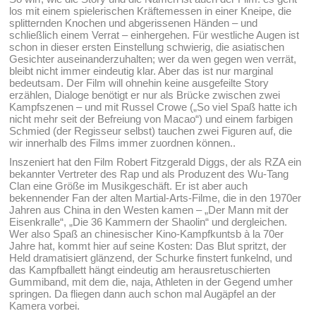
los mit einem spielerischen Kräftemessen in einer Kneipe, die
splitternden Knochen und abgerissenen Händen – und
schließlich einem Verrat – einhergehen. Für westliche Augen ist
schon in dieser ersten Einstellung schwierig, die asiatischen
Gesichter auseinanderzuhalten; wer da wen gegen wen verrät,
bleibt nicht immer eindeutig klar. Aber das ist nur marginal
bedeutsam. Der Film will ohnehin keine ausgefeilte Story
erzählen, Dialoge benötigt er nur als Brücke zwischen zwei
Kampfszenen – und mit Russel Crowe („So viel Spaß hatte ich
nicht mehr seit der Befreiung von Macao“) und einem farbigen
Schmied (der Regisseur selbst) tauchen zwei Figuren auf, die
wir innerhalb des Films immer zuordnen können..
Inszeniert hat den Film Robert Fitzgerald Diggs, der als RZA ein
bekannter Vertreter des Rap und als Produzent des Wu-Tang
Clan eine Größe im Musikgeschäft. Er ist aber auch
bekennender Fan der alten Martial-Arts-Filme, die in den 1970er
Jahren aus China in den Westen kamen – „Der Mann mit der
Eisenkralle“, „Die 36 Kammern der Shaolin“ und dergleichen.
Wer also Spaß an chinesischer Kino-Kampfkuntsb à la 70er
Jahre hat, kommt hier auf seine Kosten: Das Blut spritzt, der
Held dramatisiert glänzend, der Schurke finstert funkelnd, und
das Kampfballett hängt eindeutig am herausretuschierten
Gummiband, mit dem die, naja, Athleten in der Gegend umher
springen. Da fliegen dann auch schon mal Augäpfel an der
Kamera vorbei.