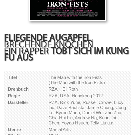
FLIEGENDE AUGÄPFEL
,
BRECHENDE KNOCHEN
EIN RAPPER
TOBT SICH IM KUNG
FU AUS
Titel
The Man with the Iron Fists
(The Man with the Iron Fists)
Drehbuch
RZA + Eli Roth
Regie
RZA, USA, Hongkong 2012
Darsteller
RZA, Rick Yune, Russell Crowe, Lucy
Liu, Dave Bautista, Jamie Chung, Cung
Le, Byron Mann, Daniel Wu, Zhu Zhu,
Chia-Hui Liu, Andrew Ng, Kuan Tai
Chen, Yoyao Hsueh, Telly Liu u.a.
Genre
Martial Arts