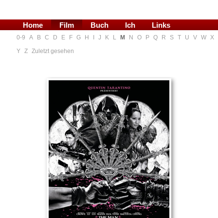
Home
Film
Buch
Ich
Links
0-9
A
B
C
D
E
F
G
H
I
J
K
L
M
N
O
P
Q
R
S
T
U
V
W
X
Blog
Y
Z
Zuletzt gesehen