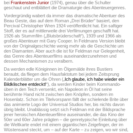
bei
Frankenstein Junior
(1974), genau über die Schulter
geschaut und entblättert die Dramaturgie des Abenteuergenres.
Vordergründig wabert da immer das dramatische Abentuer des
Beau Geste, das auf dem Roman „Drei Brüder“ basiert, den
Percival Christopher Wren 1924 veröffentlicht hat. Ein saftiger
Stoff, der es auf mittlerweile drei Verfilmungen geschafft hat.
1926 als Stummfilm („Blutsbrüderschaft“), 1939 und 1966 als
großes Abenteuer mit Gary Cooper. In Feldmans Version bleibt
von der Originalgeschichte wenig mehr als die Geschichte um
den Diamanten. Aber auch die ist für Feldman nur Gelegenheit,
das Genre des Abenteuerfilms auseinanderzunehmen und
dessen Mechanismen zu veralbern.
Da werden edle Königinnen im Ölgemälde ihres Bustiers
beraubt, da fliegen dem Hausfaktotum bei jedem Zeitsprung
Kalenderblätter um die Ohren („
Ich glaube, ich habe wieder ein
Bildklischee entdeckt!
“), da werden Kinder beim Kommando-
üben in den Teich versenkt, ein Napoleon in Öl hat seine
berühmte Hand nicht zwischen den Knöpfen, sondern im
Hosenlatz. Schon im Titelvorspann fällt der schielende Brite über
das animierte Logo der Universal Studios her, bis nichts davon
übrig bleibt. Unablässig setzt sich Feldman mit der Bildsprache
jener heroischen Abenteuerfilme auseinander, die das Kino der
50er und 60er Jahre prägten – die genretypische Einleitung über
die Weltkarte endet mit einem gigantischen Zeigefinger, der im
Wüstensand steckt, um – auf der Karte – zu zeigen, wo wir sind,