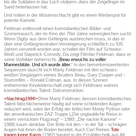
bis die Soldaten in das Loch stolpern, dass der Zeigefinger im
Sand hinterlassen hat.
Und mitten in der Wüstenschlacht gibt es einen Werbespot für
potente Kamele.
Feldman entfesselt einen komödiantischen Bilder- und
Szenenrausch, der im Kino der 70er Jahre seinesgleichen sucht:
Wenn Digby aus dem Gefängnis ausbrechen muss, in das er
über eine Gefängnisstrafen-Versteigerung schließlich zu 935
Jahren verurteilt worden war, schaltet der Film auf Schwarz-
Weiß und Slapstick-Comedy. Da zeigt Filmfan Feldman, dass er
seine Vorbilder beherrscht. „
Beau erwuchs zu voller
Mannesblüte. Und ich wurde älter.
“ In den bemerkenswertesten
Sequenzen tauscht sich Marty Feldman mit den schwarz-
weißen Vorgängern seines Bruders Beau, Gary Cooper und –
Stummfilm – Ronald Colman, aus. In diesen Szenen
enthemmter Kinoleidenschaft zeigt sich Feldmans wahres
komödiantisches Talent: Dekonstruktion.
<Nachtrag1994>
Ohne Marty Feldman, dessen komödiantisches
Talent fälschlicherweise häufig auf seine schielenden Augen
reduziert wird, wäre der Erfolg der britischen Monty Python oder
der amerikanischen ZAZ-Truppe („Die unglaubliche Reise in
einem verrückten Flugzeug“ – 1980; „Die nackte Kanone“ –
1988) kaum denkbar. Der Brite mit den – in der Tat – schrägen
Augen hat ihnen die Boden bereitet. Auch Carl Reines
Tote
tragen keine Karos
(1982) basiert in der Erzähltechnik aus Alt