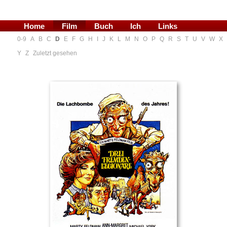
Home
Film
Buch
Ich
Links
0-9
A
B
C
D
E
F
G
H
I
J
K
L
M
N
O
P
Q
R
S
T
U
V
W
X
Blog
Y
Z
Zuletzt gesehen