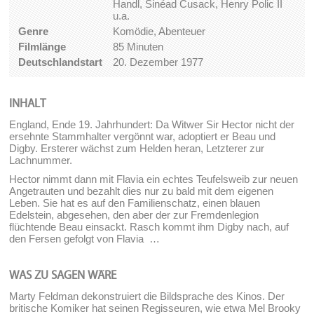
Handl, Sinéad Cusack, Henry Polic II
u.a.
Genre
Komödie, Abenteuer
Filmlänge
85 Minuten
Deutschlandstart
20. Dezember 1977
INHALT
England, Ende 19. Jahrhundert: Da Witwer Sir Hector nicht der
ersehnte Stammhalter vergönnt war, adoptiert er Beau und
Digby. Ersterer wächst zum Helden heran, Letzterer zur
Lachnummer.
Hector nimmt dann mit Flavia ein echtes Teufelsweib zur neuen
Angetrauten und bezahlt dies nur zu bald mit dem eigenen
Leben. Sie hat es auf den Familienschatz, einen blauen
Edelstein, abgesehen, den aber der zur Fremdenlegion
flüchtende Beau einsackt. Rasch kommt ihm Digby nach, auf
den Fersen gefolgt von Flavia …
WAS ZU SAGEN WÄRE
Marty Feldman dekonstruiert die Bildsprache des Kinos. Der
britische Komiker hat seinen Regisseuren, wie etwa Mel Brooky