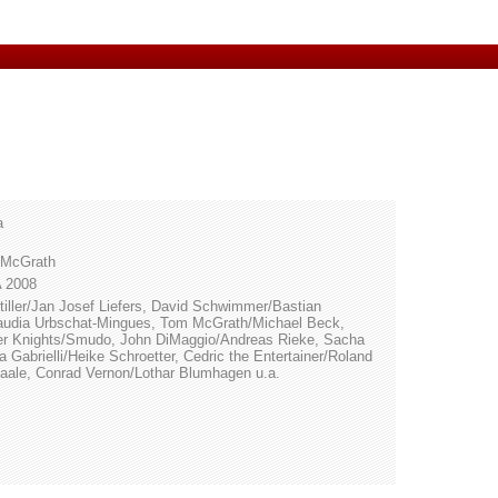
a
 McGrath
A 2008
iller/Jan Josef Liefers, David Schwimmer/Bastian
laudia Urbschat-Mingues, Tom McGrath/Michael Beck,
her Knights/Smudo, John DiMaggio/Andreas Rieke, Sacha
 Gabrielli/Heike Schroetter, Cedric the Entertainer/Roland
ale, Conrad Vernon/Lothar Blumhagen u.a.