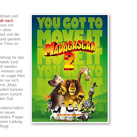
Melman und
all nach
mmen mit
 alten
ief und die
 und geraten
en Tiere im
rüfung für das
ewerb (und
nt werden.
n kennen und
a es sogar Alex
en sie sich
 mit „Moto
bullen kennen.
darum zurück,
den Tod.
 Bodenschätze,
in neues
eliebte Puppe
einer Ladung
fliegt …