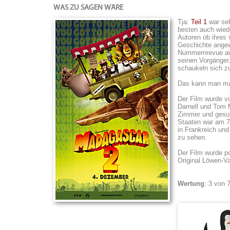
WAS ZU SAGEN WÄRE
Tja:
Teil 1
war seh
besten auch wiede
Autoren ob ihres 
Geschichte angewi
Nummernrevue auf
seinen Vorgänger
schaukeln sich z
Das kann man ma
Der Film wurde v
Darnell und Tom 
Zimmer und gesun
Staaten war am 7
in Frankreich und
zu sehen.
Der Film wurde p
Original Löwen-Va
Wertung
: 3 von 