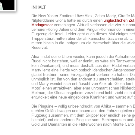
INHALT
Die New Yorker Zootiere Löwe Alex, Zebra Marty, Giraffe 
Nilpferddame Gloria hatte es durch einen
unglücklichen Zuf
Madagascar
verschlagen. Aktuell verlassen die vier zusa
Lemuren-König Julien und dem Pinguin-Kommando in einem
Flugzeug die Insel. Leider geht auch dieses Mal einiges sch
Truppe stürzt mitten über der afrikanischen Savanne ab …
mitten hinein in die Intrigen um die Herrschaft über die wild
Reservat.
Alex findet seine Eltern wieder, kann jedoch die Aufnahmep
Rudel nicht bestehen, weil er denkt, es wäre ein Tanzwettb
kein Zweikampf), und muss deshalb aus dem Rudel verban
Marty lernt eine Herde von optisch identischen Artgenosse
glaubt frustriert, seine Einzigartigkeit verloren zu haben. D
unmöglich ist, ihn von den anderen zu unterscheiden, streit
und Marty wendet sich enttäuscht von Alex ab. Gloria lernt
Moto” einen attraktiven, aber eher unromantischen Nilpferd
Melman, der Gloria insgeheim verzehrend liebt, zieht sich 
entwickelt eine neue eingebildete Krankheit und wartet auf 
Die Pinguine – völlig unbeeindruckt von Afrika – sammeln
stehlen Geländewagen und bauen aus den Fahrzeugteilen e
Flugzeug zusammen, mit dem Skipper (der endlich seine g
heiratet) und die anderen Pinguine samt Schimpansen und 
Gold und Diamanten in die Flitterwochen nach Monte Carlo 