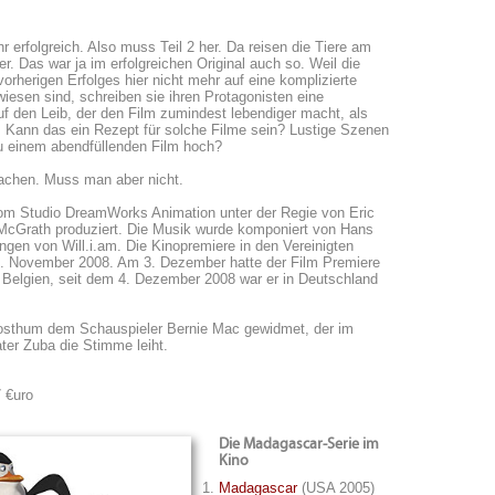
r erfolgreich. Also muss Teil 2 her. Da reisen die Tiere am
r. Das war ja im erfolgreichen Original auch so. Weil die
vorherigen Erfolges hier nicht mehr auf eine komplizierte
esen sind, schreiben sie ihren Protagonisten eine
 den Leib, der den Film zumindest lebendiger macht, als
. Kann das ein Rezept für solche Filme sein? Lustige Szenen
u einem abendfüllenden Film hoch?
chen. Muss man aber nicht.
om Studio DreamWorks Animation unter der Regie von Eric
McGrath produziert. Die Musik wurde komponiert von Hans
gen von Will.i.am. Die Kinopremiere in den Vereinigten
. November 2008. Am 3. Dezember hatte der Film Premiere
 Belgien, seit dem 4. Dezember 2008 war er in Deutschland
osthum dem Schauspieler Bernie Mac gewidmet, der im
ter Zuba die Stimme leiht.
7 €uro
Die Madagascar-Serie im
Kino
Madagascar
(USA 2005)