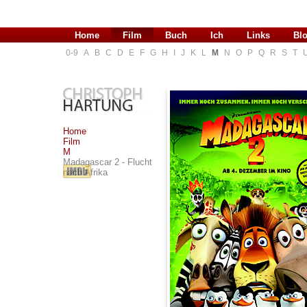
Home
Film
Buch
Ich
Links
Bl
0-9
A
B
C
D
E
F
G
H
I
J
K
L
M
N
O
P
Q
R
S
T
Home
Film
M
Madagascar 2 - Flucht
nach Afrika