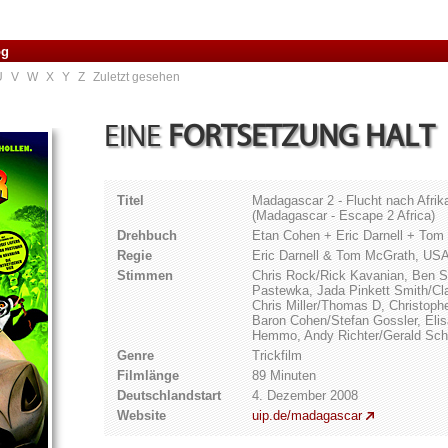
og
U
V
W
X
Y
Z
Zuletzt gesehen
EINE
FORTSETZUNG HALT
Titel
Madagascar 2 - Flucht nach Afrik
(Madagascar - Escape 2 Africa)
Drehbuch
Etan Cohen + Eric Darnell + Tom
Regie
Eric Darnell & Tom McGrath, US
Stimmen
Chris Rock/Rick Kavanian, Ben St
Pastewka, Jada Pinkett Smith/C
Chris Miller/Thomas D, Christop
Baron Cohen/Stefan Gossler, Elisa
Hemmo, Andy Richter/Gerald Scha
Genre
Trickfilm
Filmlänge
89 Minuten
Deutschlandstart
4. Dezember 2008
Website
uip.de/madagascar