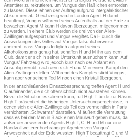
Attentäter zu rekrutieren, um Vungus den Häßlichen ermorden
zu lassen. Diese lehnen den Auftrag aufgrund intergalaktischer
Abkommen ab. Gleichzeitig wird in London Agent H damit
beauftragt, Vungus während seines Aufenthalts auf der Erde zu
bewachen. Agent M kann H davon überzeugen, mitgenommen
zu werden. In einem Club werden die drei von den Alien-
Zwillingen aufgespürt und Vungus vergiftet. Da H durch die
Auswirkungen des Giftes auf Vungus fälschlicherweise
annimmt, dass Vungus lediglich aufgrund seines
Alkoholkonsums genug hat, schaffen H und M ihn aus dem
Club, damit er sich in seiner Unterkunft ausnüchtern kann. Auf
Vungus’ Fahrzeug wird jedoch kurz nach der Abfahrt ein
Anschlag verübt, nach dem sich H und M in einem Kampf den
Alien-Zwillingen stellen. Während des Kampfes stirbt Vungus,
kann aber vor seinem Tod M noch einen Kristall übergeben.
In der anschließenden Einsatzbesprechung treffen Agent H und
C aufeinander, die sich offensichtlich nicht ausstehen können.
Bevor die Situation eskalieren kann, ruft High T beide zur Räson.
High T präsentiert die bisherigen Untersuchungsergebnisse, in
denen sich die Alien-Zwillinge als Teil des vermeintlich in Paris
vernichteten „Schwarms“ darstellen. M äußert die Vermutung,
dass es bei den Men in Black einen Maulwurf geben muss, da
außer der anwesenden Agents High T, C, H und M nur eine
Handvoll weiterer hochrangiger Agenten von Vungus’
Anwesenheit auf der Erde wussten. High T beauftragt C und M