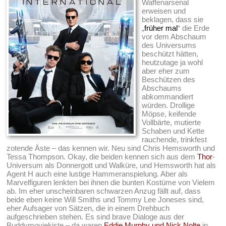
Waffenarsenal
erweisen und
beklagen, dass sie
„
früher mal
“ die Erde
vor dem Abschaum
des Universums
beschützt hätten,
heutzutage ja wohl
aber eher zum
Beschützen des
Abschaums
abkommandiert
würden. Drollige
Möpse, keifende
Vollbärte, mutierte
Schaben und Kette
rauchende, trinkfest
zotende Äste – das kennen wir. Neu sind Chris Hemsworth und
Tessa Thompson. Okay, die beiden kennen sich aus dem
Thor
-
Universum als Donnergott und Walküre, und Hemsworth hat als
Agent H auch eine lustige Hammeranspielung. Aber als
Marvelfiguren lenkten bei ihnen die bunten Kostüme von Vielem
ab. Im eher unscheinbaren schwarzen Anzug fällt auf, dass
beide eben keine Will Smiths und Tommy Lee Joneses sind,
eher Aufsager von Sätzen, die in einem Drehbuch
aufgeschrieben stehen. Es sind brave Dialoge aus der
Buddymoviekiste – da waren
Eddie Murphy und Nick Nolte
in