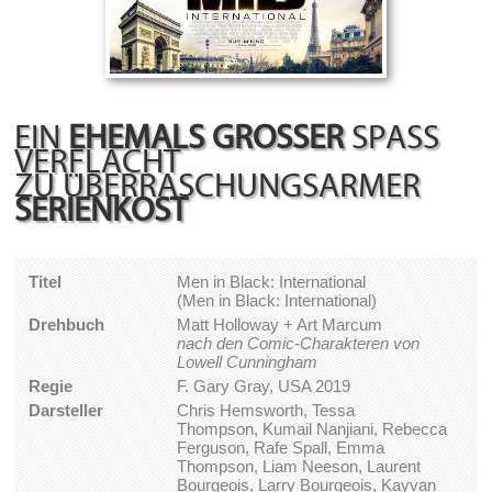
EIN
EHEMALS GROSSER
SPASS V
ERFLACHT
ZU ÜBERRASCHUNGSARMER
SERIENKOST
Titel
Men in Black: International
(Men in Black: International)
Drehbuch
Matt Holloway + Art Marcum
nach den Comic-Charakteren von
Lowell Cunningham
Regie
F. Gary Gray, USA 2019
Darsteller
Chris Hemsworth, Tessa
Thompson, Kumail Nanjiani, Rebecca
Ferguson, Rafe Spall, Emma
Thompson, Liam Neeson, Laurent
Bourgeois, Larry Bourgeois, Kayvan