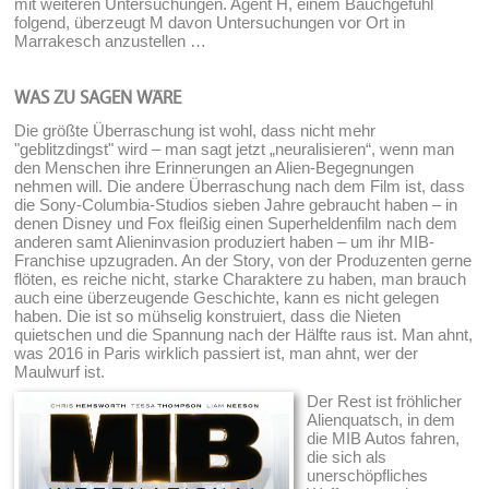
mit weiteren Untersuchungen. Agent H, einem Bauchgefühl
folgend, überzeugt M davon Untersuchungen vor Ort in
Marrakesch anzustellen …
WAS ZU SAGEN WÄRE
Die größte Überraschung ist wohl, dass nicht mehr
"geblitzdingst" wird – man sagt jetzt „neuralisieren“, wenn man
den Menschen ihre Erinnerungen an Alien-Begegnungen
nehmen will. Die andere Überraschung nach dem Film ist, dass
die Sony-Columbia-Studios sieben Jahre gebraucht haben – in
denen Disney und Fox fleißig einen Superheldenfilm nach dem
anderen samt Alieninvasion produziert haben – um ihr MIB-
Franchise upzugraden. An der Story, von der Produzenten gerne
flöten, es reiche nicht, starke Charaktere zu haben, man brauch
auch eine überzeugende Geschichte, kann es nicht gelegen
haben. Die ist so mühselig konstruiert, dass die Nieten
quietschen und die Spannung nach der Hälfte raus ist. Man ahnt,
was 2016 in Paris wirklich passiert ist, man ahnt, wer der
Maulwurf ist.
Der Rest ist fröhlicher
Alienquatsch, in dem
die MIB Autos fahren,
die sich als
unerschöpfliches