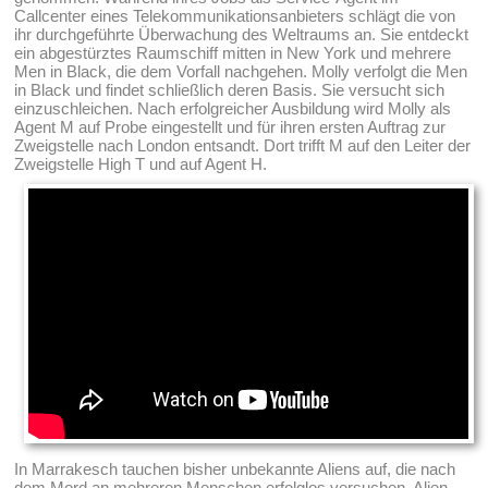
Callcenter eines Telekommunikationsanbieters schlägt die von
ihr durchgeführte Überwachung des Weltraums an. Sie entdeckt
ein abgestürztes Raumschiff mitten in New York und mehrere
Men in Black, die dem Vorfall nachgehen. Molly verfolgt die Men
in Black und findet schließlich deren Basis. Sie versucht sich
einzuschleichen. Nach erfolgreicher Ausbildung wird Molly als
Agent M auf Probe eingestellt und für ihren ersten Auftrag zur
Zweigstelle nach London entsandt. Dort trifft M auf den Leiter der
Zweigstelle High T und auf Agent H.
In Marrakesch tauchen bisher unbekannte Aliens auf, die nach
dem Mord an mehreren Menschen erfolglos versuchen, Alien-