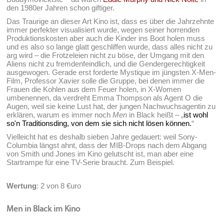
den 1980er Jahren schon giftiger.
Das Traurige an dieser Art Kino ist, dass es über die Jahrzehnte
immer perfekter visualisiert wurde, wegen seiner horrenden
Produktionskosten aber auch die Kinder ins Boot holen muss
und es also so lange glatt geschliffen wurde, dass alles nicht zu
arg wird – die Frotzeleien nicht zu böse, der Umgang mit den
Aliens nicht zu fremdenfeindlich, und die Gendergerechtigkeit
ausgewogen. Gerade erst forderte Mystique im jüngsten X-Men-
Film, Professor Xavier solle die Gruppe, bei denen immer die
Frauen die Kohlen aus dem Feuer holen, in X-Women
umbenennen, da verdreht Emma Thompson als Agent O die
Augen, weil sie keine Lust hat, der jungen Nachwuchsagentin zu
erklären, warum es immer noch
Men
in Black heißt – „
ist wohl
so'n Traditionsding, von dem sie sich nicht lösen können.
“
Vielleicht hat es deshalb sieben Jahre gedauert: weil Sony-
Columbia längst ahnt, dass der MIB-Drops nach dem Abgang
von Smith und Jones im Kino gelutscht ist, man aber eine
Startrampe für eine TV-Serie braucht. Zum Beispiel.
Wertung
: 2 von 8 €uro
Men in Black im Kino