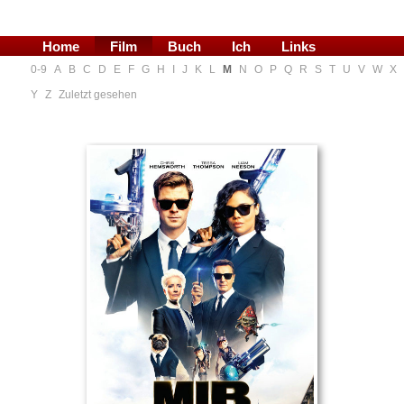
Home
Film
Buch
Ich
Links
0-9
A
B
C
D
E
F
G
H
I
J
K
L
M
N
O
P
Q
R
S
T
U
V
W
X
Blog
Y
Z
Zuletzt gesehen