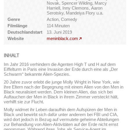
Novak, Spencer Wilding, Marcy
Harriell, Inny Clemons, Aaron
Serotsky, Mandeiya Flory u.a.
Genre
Action, Comedy
Filmlänge
114 Minuten
Deutschlandstart
13. Juni 2019
Website
meninblack.com
INHALT
Im Jahr 2016 verhindern die Agenten High T und H auf dem
Eiffelturm in Paris eine Invasion der Erde durch eine als „Der
Schwarm“ bekannte Alien-Spezies.
20 Jahre zuvor erlebt die junge Molly Wright in New York, wie
ihre Eltern nach der Begegnung mit einem Alien von den Men in
Black neuralisiert werden. Dem kleinen Alien, das sich bei
Auftauchen der Men in Black in ihrem Zimmer versteckt hält,
verhilft sie zur Flucht.
Molly widmet ihr Leben daraufhin dem Aufspüren der Men in
Black und bewirbt sich dafür unter anderem bei FBI und CIA,
wird dort jedoch in Bezug auf vermutete geheime Abteilungen
zur Behandlung von Alien-Aktivitäten auf der Erde nicht ernst
genommen. Während ihres Jobs als Service-Agent im