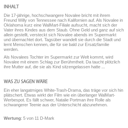
INHALT
Die 17-jährige, hochschwangere Novalee bricht mit ihrem
Freund Willy von Tennessee nach Kalifornien auf. Als Novalee in
Oklahoma kurz eine WalMart-Filiale aufsucht, macht sich der
Vater ihres Kindes aus dem Staub. Ohne Geld und ganz auf sich
allein gestellt, versteckt sich Novalee abends im Supermarkt
und übernachtet dort. Tagsüber wandelt sie durch die Stadt und
lernt Menschen kennen, die für sie bald zur Ersatzfamilie
werden.
Als Novalees Tochter im Supermarkt zur Welt kommt, wird
Novalee mit einem Schlag zur Berühmtheit. Da taucht plötzlich
ihre Mutter auf, die sie als Kind sitzengelassen hatte ...
WAS ZU SAGEN WÄRE
Ein eher langatmiges White-Trash-Drama, das träge vor sich hin
plätschert. Etwas wirkt der Film wie ein überlanger WalMart-
Werbespot. Es fällt schwer, Natalie Portman ihre Rolle als
schwangerer Teenie aus der Unterschicht abzunehmen.
Wertung
: 5 von 11 D-Mark