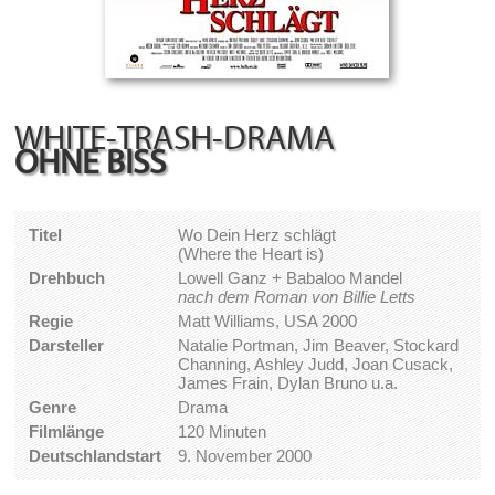
WHITE-TRASH-DRAMA
OHNE BISS
Titel
Wo Dein Herz schlägt
(Where the Heart is)
Drehbuch
Lowell Ganz + Babaloo Mandel
nach dem Roman von Billie Letts
Regie
Matt Williams, USA 2000
Darsteller
Natalie Portman, Jim Beaver, Stockard
Channing, Ashley Judd, Joan Cusack,
James Frain, Dylan Bruno u.a.
Genre
Drama
Filmlänge
120 Minuten
Deutschlandstart
9. November 2000