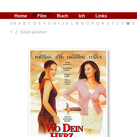
Home
Film
Buch
Ich
Links
0-9
A
B
C
D
E
F
G
H
I
J
K
L
M
N
O
P
Q
R
S
T
U
V
W
X
Blog
Y
Z
Zuletzt gesehen