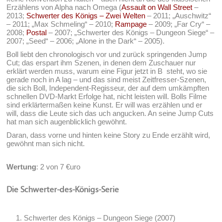
Erzählens von Alpha nach Omega (
Assault on Wall Street
–
2013;
Schwerter des Königs – Zwei Welten
– 2011; „Auschwitz“
– 2011; „Max Schmeling“ – 2010;
Rampage
– 2009; „Far Cry“ –
2008;
Postal
– 2007; „Schwerter des Königs – Dungeon Siege“ –
2007; „Seed“ – 2006; „Alone in the Dark“ – 2005).
Boll liebt den chronologisch vor und zurück springenden Jump
Cut; das erspart ihm Szenen, in denen dem Zuschauer nur
erklärt werden muss, warum eine Figur jetzt in B steht, wo sie
gerade noch in A lag – und das sind meist Zeitfresser-Szenen,
die sich Boll, Independent-Regisseur, der auf dem umkämpften
schnellen DVD-Markt Erfolge hat, nicht leisten will. Bolls Filme
sind erklärtermaßen keine Kunst. Er will was erzählen und er
will, dass die Leute sich das uch angucken. An seine Jump Cuts
hat man sich augenblicklich gewöhnt.
Daran, dass vorne und hinten keine Story zu Ende erzählt wird,
gewöhnt man sich nicht.
Wertung
: 2 von 7 €uro
Die Schwerter-des-Königs-Serie
Schwerter des Königs – Dungeon Siege (2007)