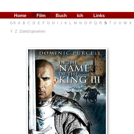
Home
Film
Buch
Ich
Links
0-9
A
B
C
D
E
F
G
H
I
J
K
L
M
N
O
P
Q
R
S
T
U
V
W
X
Blog
Y
Z
Zuletzt gesehen