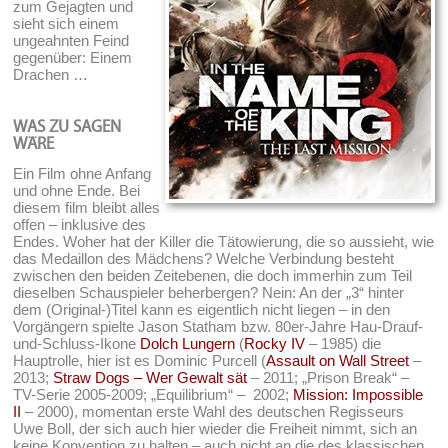
zum Gejagten und
sieht sich einem
ungeahnten Feind
gegenüber: Einem
Drachen …
WAS ZU SAGEN
WÄRE
Ein Film ohne Anfang
und ohne Ende. Bei
diesem film bleibt alles
offen – inklusive des
Endes. Woher hat der Killer die Tätowierung, die so aussieht, wie
das Medaillon des Mädchens? Welche Verbindung besteht
zwischen den beiden Zeitebenen, die doch immerhin zum Teil
dieselben Schauspieler beherbergen? Nein: An der „3“ hinter
dem (Original-)Titel kann es eigentlich nicht liegen – in den
Vorgängern spielte Jason Statham bzw. 80er-Jahre Hau-Drauf-
und-Schluss-Ikone
Dolch Lungern
(
Rocky IV
– 1985) die
Hauptrolle, hier ist es Dominic Purcell (
Assault on Wall Street
–
2013;
Straw Dogs – Wer Gewalt sät
– 2011; „Prison Break“ –
TV-Serie 2005-2009; „Equilibrium“ – 2002;
Mission: Impossible
II
– 2000), momentan erste Wahl des deutschen Regisseurs
Uwe Boll, der sich auch hier wieder die Freiheit nimmt, sich an
keine Konvention zu halten – auch nicht an die des klassischen