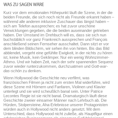
WAS ZU SAGEN WÄRE
Kurz vor dem emotionalen Höhepunkt läuft die Szene, in der die
beiden Freunde, die sich noch nicht als Freunde erkannt haben –
während alle anderen inklusive Zuschauer das längst haben –
sich am Telefon aussprechen; es hat zuvor unschöne
Verwicklungen gegeben, die die beiden auseinander getrieben
haben. Der Umstand im Drehbuch will es, dass sie sich nun
buchstäblich vor ganz Frankreich aussprechen und François
anschließend seinen Fernseher ausschaltet. Dann sitzt er vor
dem blinden Bildschirm, wir sehen ihn von hinten. Bis das Bild
abblendet, vergeht eine gefühlte Ewigkeit, in der nichts zu hören
ist, keine Musik, kein Geklimper. Nur ein wenig Wohnzimmer-
Athmo. Und wir haben Zeit, nach der sehr spannenden Sequenz
zuvor wieder runterzukommen, durchzuatmen und
Gott-war-
das-schön
zu denken.
Wenn Hollywood die Geschichte neu verfilmt, was
französischen Filmen ja nicht zum ersten Mal widerführe, wird
diese Szene mit Hörnern und Fanfaren, Violinen und Klavier
unterlegt und sie wird scheußlich banal sein. Unter Patrice
Lecontes Regie ist sie nicht banal. Dramaturgisch läuft diese
Geschichte zweier einsamer Männer nach Lehrbuch ab. Die
Hürden, Stolpersteine, Aha-Erlebnisse unserer Protagonisten
würden auch in Hollywood nicht anders gesetzt. Mit dem
Unterschied, dass Hollywood nicht zuließe, als Hauptfigur einen