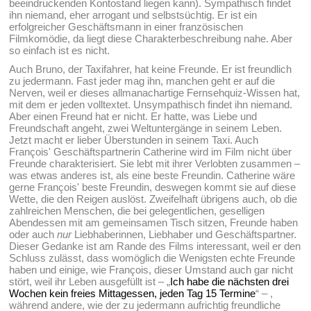
beeindruckenden Kontostand liegen kann). Sympathisch findet
ihn niemand, eher arrogant und selbstsüchtig. Er ist ein
erfolgreicher Geschäftsmann in einer französischen
Filmkomödie, da liegt diese Charakterbeschreibung nahe. Aber
so einfach ist es nicht.
Auch Bruno, der Taxifahrer, hat keine Freunde. Er ist freundlich
zu jedermann. Fast jeder mag ihn, manchen geht er auf die
Nerven, weil er dieses allmanachartige Fernsehquiz-Wissen hat,
mit dem er jeden volltextet. Unsympathisch findet ihn niemand.
Aber einen Freund hat er nicht. Er hatte, was Liebe und
Freundschaft angeht, zwei Weltuntergänge in seinem Leben.
Jetzt macht er lieber Überstunden in seinem Taxi. Auch
François' Geschäftspartnerin Catherine wird im Film nicht über
Freunde charakterisiert. Sie lebt mit ihrer Verlobten zusammen –
was etwas anderes ist, als eine beste Freundin. Catherine wäre
gerne François' beste Freundin, deswegen kommt sie auf diese
Wette, die den Reigen auslöst. Zweifelhaft übrigens auch, ob die
zahlreichen Menschen, die bei gelegentlichen, geselligen
Abendessen mit am gemeinsamen Tisch sitzen, Freunde haben
oder auch
nur
Liebhaberinnen, Liebhaber und Geschäftspartner.
Dieser Gedanke ist am Rande des Films interessant, weil er den
Schluss zulässt, dass womöglich die Wenigsten echte Freunde
haben und einige, wie François, dieser Umstand auch gar nicht
stört, weil ihr Leben ausgefüllt ist – „
Ich habe die nächsten drei
Wochen kein freies Mittagessen, jeden Tag 15 Termine
“ – ,
während andere, wie der zu jedermann aufrichtig freundliche