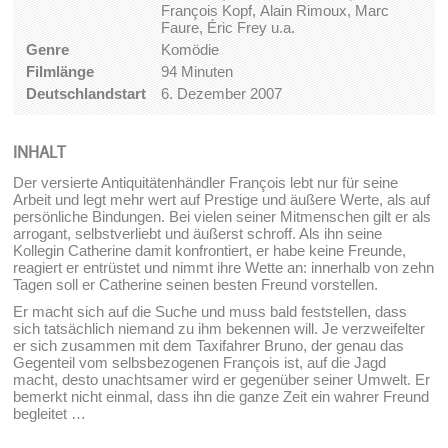
François Kopf, Alain Rimoux, Marc
Faure, Éric Frey u.a.
Genre
Komödie
Filmlänge
94 Minuten
Deutschlandstart
6. Dezember 2007
INHALT
Der versierte Antiquitätenhändler François lebt nur für seine
Arbeit und legt mehr wert auf Prestige und äußere Werte, als auf
persönliche Bindungen. Bei vielen seiner Mitmenschen gilt er als
arrogant, selbstverliebt und äußerst schroff. Als ihn seine
Kollegin Catherine damit konfrontiert, er habe keine Freunde,
reagiert er entrüstet und nimmt ihre Wette an: innerhalb von zehn
Tagen soll er Catherine seinen besten Freund vorstellen.
Er macht sich auf die Suche und muss bald feststellen, dass
sich tatsächlich niemand zu ihm bekennen will. Je verzweifelter
er sich zusammen mit dem Taxifahrer Bruno, der genau das
Gegenteil vom selbsbezogenen François ist, auf die Jagd
macht, desto unachtsamer wird er gegenüber seiner Umwelt. Er
bemerkt nicht einmal, dass ihn die ganze Zeit ein wahrer Freund
begleitet …