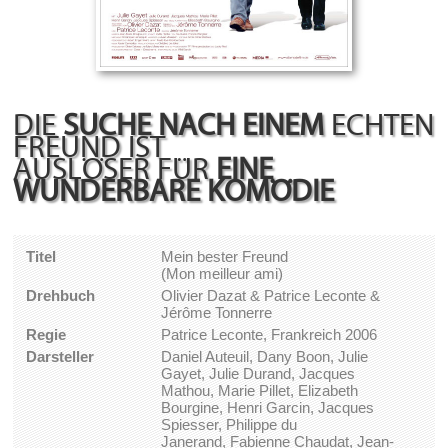
DIE
SUCHE NACH EINEM
ECHTEN
FREUND IST
AUSLÖSER FÜR
EINE
WUNDERBARE KOMÖDIE
Titel
Mein bester Freund
(Mon meilleur ami)
Drehbuch
Olivier Dazat & Patrice Leconte &
Jérôme Tonnerre
Regie
Patrice Leconte, Frankreich 2006
Darsteller
Daniel Auteuil, Dany Boon, Julie
Gayet, Julie Durand, Jacques
Mathou, Marie Pillet, Elizabeth
Bourgine, Henri Garcin, Jacques
Spiesser, Philippe du
Janerand, Fabienne Chaudat, Jean-