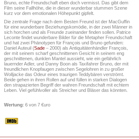
Bruno, echte Freundschaft eben doch vermisst. Das gibt dem
Film seine Fallhöhe, die in dieser wunderbar stummen Szene
kurz vor dem emotionalen Höhepunkt gipfelt.
Die zentrale Frage nach dem Besten Freund ist der MacGuffin
für eine wunderbare Beziehungskomödie, in der zwei Männer in
sich horchen und als Freunde zueinander finden sollen. Patrice
Leconte findet wunderbare Bilder für die Metapher Freundschaft
und hat zwei Phänotypen für François und Bruno gefunden:
Daniel Auteuil (
Sade
– 2000) als Antiquitätenhändler François,
der mit seinem scharf geschnittenen Gesicht in seinem eng
geschnittenen, dunklen Mantel aussieht, wie ein gefährlich
lauernder Adler, und Danny Boon als Taxifahrer Bruno, der mit
freundlichen Knopfaugen zwischen Segelohren in zu großer
Wolljacke das Odeur eines traurigen Teddybären verströmt.
Beide gehen in ihren Rollen auf und füllen in starken Dialogen
den strapazierten Begriff der wahren Freundschaft mit echtem
Leben. Viel gefühlvoller als Streicher und Bläser das könnten.
Wertung
: 6 von 7 €uro