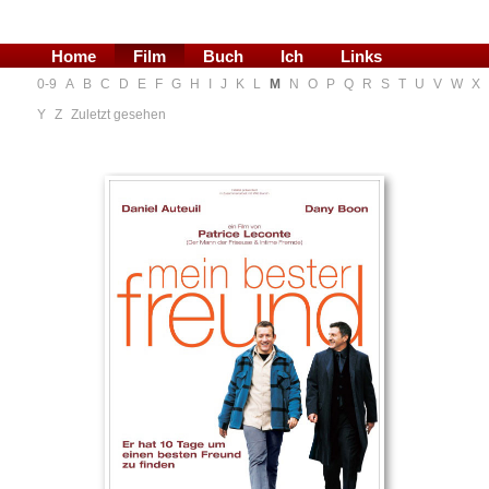
Home
Film
Buch
Ich
Links
0-9
A
B
C
D
E
F
G
H
I
J
K
L
M
N
O
P
Q
R
S
T
U
V
W
X
Blog
Y
Z
Zuletzt gesehen