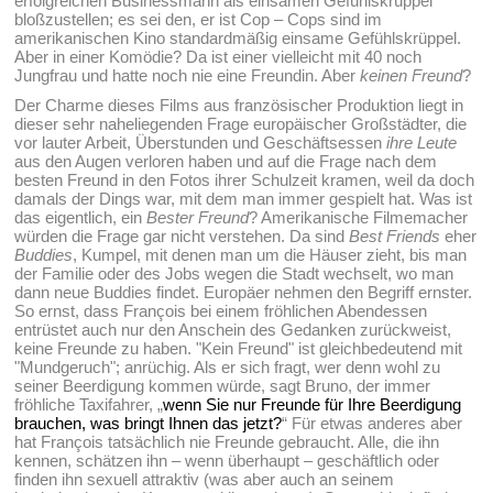
erfolgreichen Businessmann als einsamen Gefühlskrüppel
bloßzustellen; es sei den, er ist Cop – Cops sind im
amerikanischen Kino standardmäßig einsame Gefühlskrüppel.
Aber in einer Komödie? Da ist einer vielleicht mit 40 noch
Jungfrau und hatte noch nie eine Freundin. Aber
keinen Freund
?
Der Charme dieses Films aus französischer Produktion liegt in
dieser sehr naheliegenden Frage europäischer Großstädter, die
vor lauter Arbeit, Überstunden und Geschäftsessen
ihre Leute
aus den Augen verloren haben und auf die Frage nach dem
besten Freund in den Fotos ihrer Schulzeit kramen, weil da doch
damals der Dings war, mit dem man immer gespielt hat. Was ist
das eigentlich, ein
Bester Freund
? Amerikanische Filmemacher
würden die Frage gar nicht verstehen. Da sind
Best Friends
eher
Buddies
, Kumpel, mit denen man um die Häuser zieht, bis man
der Familie oder des Jobs wegen die Stadt wechselt, wo man
dann neue Buddies findet. Europäer nehmen den Begriff ernster.
So ernst, dass François bei einem fröhlichen Abendessen
entrüstet auch nur den Anschein des Gedanken zurückweist,
keine Freunde zu haben. "Kein Freund" ist gleichbedeutend mit
"Mundgeruch"; anrüchig. Als er sich fragt, wer denn wohl zu
seiner Beerdigung kommen würde, sagt Bruno, der immer
fröhliche Taxifahrer, „
wenn Sie nur Freunde für Ihre Beerdigung
brauchen, was bringt Ihnen das jetzt?
“ Für etwas anderes aber
hat François tatsächlich nie Freunde gebraucht. Alle, die ihn
kennen, schätzen ihn – wenn überhaupt – geschäftlich oder
finden ihn sexuell attraktiv (was aber auch an seinem