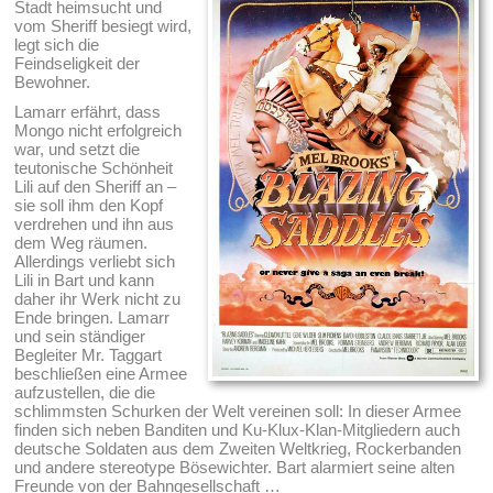
Stadt heimsucht und
vom Sheriff besiegt wird,
legt sich die
Feindseligkeit der
Bewohner.
Lamarr erfährt, dass
Mongo nicht erfolgreich
war, und setzt die
teutonische Schönheit
Lili auf den Sheriff an –
sie soll ihm den Kopf
verdrehen und ihn aus
dem Weg räumen.
Allerdings verliebt sich
Lili in Bart und kann
daher ihr Werk nicht zu
Ende bringen. Lamarr
und sein ständiger
Begleiter Mr. Taggart
beschließen eine Armee
aufzustellen, die die
schlimmsten Schurken der Welt vereinen soll: In dieser Armee
finden sich neben Banditen und Ku-Klux-Klan-Mitgliedern auch
deutsche Soldaten aus dem Zweiten Weltkrieg, Rockerbanden
und andere stereotype Bösewichter. Bart alarmiert seine alten
Freunde von der Bahngesellschaft …