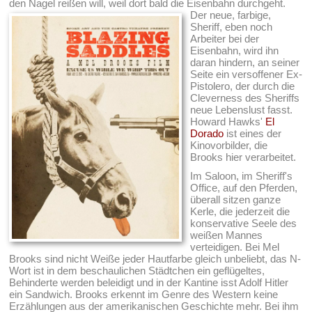
den Nagel reißen will, weil dort bald die Eisenbahn durchgeht.
Der neue, farbige,
Sheriff, eben noch
Arbeiter bei der
Eisenbahn, wird ihn
daran hindern, an seiner
Seite ein versoffener Ex-
Pistolero, der durch die
Cleverness des Sheriffs
neue Lebenslust fasst.
Howard Hawks'
El
Dorado
ist eines der
Kinovorbilder, die
Brooks hier verarbeitet.
Im Saloon, im Sheriff's
Office, auf den Pferden,
überall sitzen ganze
Kerle, die jederzeit die
konservative Seele des
weißen Mannes
verteidigen. Bei Mel
Brooks sind nicht Weiße jeder Hautfarbe gleich unbeliebt, das N-
Wort ist in dem beschaulichen Städtchen ein geflügeltes,
Behinderte werden beleidigt und in der Kantine isst Adolf Hitler
ein Sandwich. Brooks erkennt im Genre des Western keine
Erzählungen aus der amerikanischen Geschichte mehr. Bei ihm