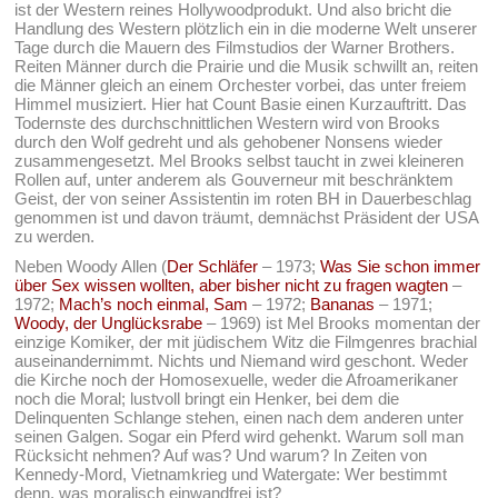
ist der Western reines Hollywoodprodukt. Und also bricht die
Handlung des Western plötzlich ein in die moderne Welt unserer
Tage durch die Mauern des Filmstudios der Warner Brothers.
Reiten Männer durch die Prairie und die Musik schwillt an, reiten
die Männer gleich an einem Orchester vorbei, das unter freiem
Himmel musiziert. Hier hat Count Basie einen Kurzauftritt. Das
Todernste des durchschnittlichen Western wird von Brooks
durch den Wolf gedreht und als gehobener Nonsens wieder
zusammengesetzt. Mel Brooks selbst taucht in zwei kleineren
Rollen auf, unter anderem als Gouverneur mit beschränktem
Geist, der von seiner Assistentin im roten BH in Dauerbeschlag
genommen ist und davon träumt, demnächst Präsident der USA
zu werden.
Neben Woody Allen (
Der Schläfer
– 1973;
Was Sie schon immer
über Sex wissen wollten, aber bisher nicht zu fragen wagten
–
1972;
Mach’s noch einmal, Sam
– 1972;
Bananas
– 1971;
Woody, der Unglücksrabe
– 1969) ist Mel Brooks momentan der
einzige Komiker, der mit jüdischem Witz die Filmgenres brachial
auseinandernimmt. Nichts und Niemand wird geschont. Weder
die Kirche noch der Homosexuelle, weder die Afroamerikaner
noch die Moral; lustvoll bringt ein Henker, bei dem die
Delinquenten Schlange stehen, einen nach dem anderen unter
seinen Galgen. Sogar ein Pferd wird gehenkt. Warum soll man
Rücksicht nehmen? Auf was? Und warum? In Zeiten von
Kennedy-Mord, Vietnamkrieg und Watergate: Wer bestimmt
denn, was moralisch einwandfrei ist?