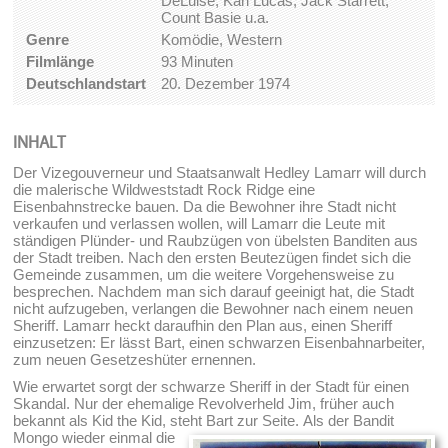
DeLuise, Karl Lucas, Jack Starrett,
Count Basie u.a.
Genre
Komödie, Western
Filmlänge
93 Minuten
Deutschlandstart
20. Dezember 1974
INHALT
Der Vizegouverneur und Staatsanwalt Hedley Lamarr will durch
die malerische Wildweststadt Rock Ridge eine
Eisenbahnstrecke bauen. Da die Bewohner ihre Stadt nicht
verkaufen und verlassen wollen, will Lamarr die Leute mit
ständigen Plünder- und Raubzügen von übelsten Banditen aus
der Stadt treiben. Nach den ersten Beutezügen findet sich die
Gemeinde zusammen, um die weitere Vorgehensweise zu
besprechen. Nachdem man sich darauf geeinigt hat, die Stadt
nicht aufzugeben, verlangen die Bewohner nach einem neuen
Sheriff. Lamarr heckt daraufhin den Plan aus, einen Sheriff
einzusetzen: Er lässt Bart, einen schwarzen Eisenbahnarbeiter,
zum neuen Gesetzeshüter ernennen.
Wie erwartet sorgt der schwarze Sheriff in der Stadt für einen
Skandal. Nur der ehemalige Revolverheld Jim, früher auch
bekannt als Kid the Kid, steht Bart zur Seite.
Als der Bandit
Mongo wieder einmal die