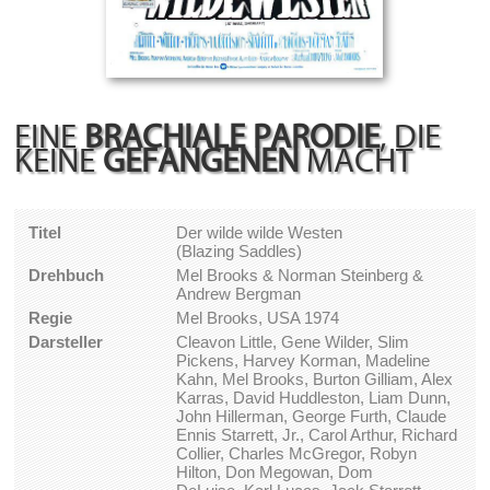
EINE
BRACHIALE PARODIE
, DIE
KEINE
GEFANGENEN
MACHT
Titel
Der wilde wilde Westen
(Blazing Saddles)
Drehbuch
Mel Brooks & Norman Steinberg &
Andrew Bergman
Regie
Mel Brooks, USA 1974
Darsteller
Cleavon Little, Gene Wilder, Slim
Pickens, Harvey Korman, Madeline
Kahn, Mel Brooks, Burton Gilliam, Alex
Karras, David Huddleston, Liam Dunn,
John Hillerman, George Furth, Claude
Ennis Starrett, Jr., Carol Arthur, Richard
Collier, Charles McGregor, Robyn
Hilton, Don Megowan, Dom