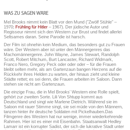
WAS ZU SAGEN WÄRE
Mel Brooks nimmt kein Blatt vor den Mund ("Zwölf Stühle" –
1970;
Frühling für Hitler
– 1967). Der jüdische Autor und
Regisseur nimmt sich den Western zur Brust und findet allerlei
Seltsames daran. Seine Parodie ist harsch.
Der Film ist ohnehin kein Medium, das besonders gut zu Frauen
wäre. Der Western aber ist unter den Männergenres das
Machomännergenre. John Wayne, James Stewart, Randolph
Scott, Robert Mitchum, Burt Lancaster, Richard Widmark,
Franco Nero, Gregory Peck oder oder oder – für die Frauen
bleibt selten mehr, als am Gartenzaun bangen Herzens auf die
Rückkehr ihres Helden zu warten, der hinaus zieht und kleine
Städte rettet; es sei denn, die Frauen arbeiten im Saloon. Dann
stehen sie nicht am Gartenzaun.
Die einzige Frau, die in Mel Brooks' Western eine Rolle spielt,
gehört zur zweiten Sorte. Lili Von Shtupp kommt aus
Deutschland und singt wie Marlene Dietrich. Während sie im
Saloon mit rauer Stimme singt, sie sei müde von den Männern,
tanzen hinter ihr deutsche Soldaten mit Pickelhauben.Das
Filmgenre des Western hat nur wenige, immer wiederkehrende
Rahmen. Hier ist es einer mit Eisenbahn. Staatsanwalt Hedley
Lamarr ist ein korrupter Sadist, der sich die lukrative Stadt unter