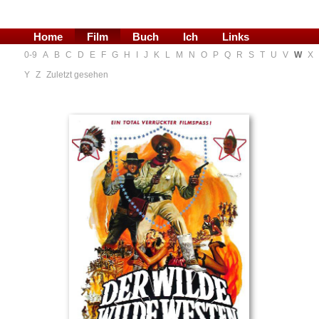
Home
Film
Buch
Ich
Links
0-9
A
B
C
D
E
F
G
H
I
J
K
L
M
N
O
P
Q
R
S
T
U
V
W
X
Blog
Y
Z
Zuletzt gesehen