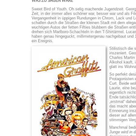
WAS ZU SAGEN WÄRE
Sweet Bird of Youth. Oh selig machende Jugendzeit. Georg
Zeit, in der immer alles schöner war, besser war und als 
Vergangenheit in üppigen Rundungen in Chrom, Lack und Le
schallen durch die Straßen der kleinen Stadt mit dem elega
wuchtigen Autos der fetten Fifties blubbern die Straßen e
drehen sich Marlboro-Schachteln in den T-Shirtärmel. Luc
haben genau hingeguckt, millimetergenau nachgebaut und 125
ein Ereignis.
Stilistisch di
inszeniert. Geo
Charles Martin
Alkohol kauft, 
glatt ins Wohn
So perfekt desi
Protagonisten e
Curt. Beide wo
Laurie, eine b
eigentlich nich
Ende tatsächli
„erstmal“ dahei
das macht aber
Erinnerung insz
dieser auf all
stimmigen Ver
Manchmal bedie
Junge wird in 