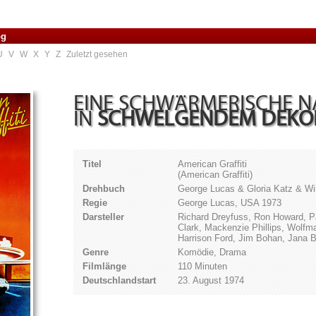
og
U
V
W
X
Y
Z
Zuletzt gesehen
EINE SCHWÄRMERISCHE 
IN
SCHWELGENDEM DEKO
Titel
American Graffiti
(American Graffiti)
Drehbuch
George Lucas & Gloria Katz & Wi
Regie
George Lucas, USA 1973
Darsteller
Richard Dreyfuss, Ron Howard, Pa
Clark, Mackenzie Phillips, Wolfm
Harrison Ford, Jim Bohan, Jana B
Genre
Komödie, Drama
Filmlänge
110 Minuten
Deutschlandstart
23. August 1974