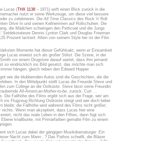
e Lucas (
THX 1138
– 1971) wirft einen Blick zurück in die
Filmemacher nutzt er seine Werkzeuge, um diese viel bessere
der zu zelebrieren. Die
All Time Classics
des Rock 'n' Roll
nten Drive In und seinen Kellnerinnen auf Rollschuhen. Die
ntlang, die Mädchen schwingen den Petticoat und die Jungs
as‘ Setdekorateure Dennis Lynton Clark und Douglas Freeman
 Prozent lackiert. Allein von seinem Style her ist der Film
e stärksten Momente hat dieser Gefühlsakt, wenn er Einsamkeit
rge Lucas erweist sich als großer Stilist. Die Szene, in der
 Smith vor einem Drugstore darauf wartet, dass ihm jemand
ist so eindrücklich ins Bild gesetzt, das möchte man sich
zimmer hängen, gleich neben den Edward Hopper.
gnt wie die blubbernden Autos sind die Geschichten, die die
rleben. In den Mittelpunkt stellt Lucas die Freunde Steve und
llen zum College an die Ostküste. Steve lässt seine Freundin
ezaubernde
All-American-Mother-to-be
, zurück, Curt …
ts. Die Fallhöhe des Films ergibt sich aus der Frage, wer am
ch ins Flugzeug Richtung Ostküste steigt und wer doch lieber
m bleibt; die Fallhöhe wird während des Films nicht größer;
 nichts. Wenn man akzeptiert, dass Lucas hier eine
eniert, nicht das reale Leben in den Fifties, dann fügt sich
en Ebene knallbunte, mit Primärfarben gemalte Film zu einem
gnügen.
nt sich Lucas dabei der gängigen Musikdramaturgie:
Ein
dieser Nacht zum Mann
..? Das Pathos schwillt, die Bläser