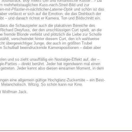
n Soundtrack.
Boy meets Girl und romantische Küsse
..? Da
um mehrheitstauglichen
Kuss-
nach-Streit
-Bild und zur
n-mit-Pflaster-in-nächtlicher-Laterne-Optik
und schön ist das
aber verlässt er sich auf die Emotion, die das Drehbuch der
bt – und danach richtet er Kamera, Ton und Bildschnitt ein.
dass die Schauspieler auch die plakativen Bereiche des
Richard Dreyfuss, der den unschlüssigen Curt spielt, an die
ne fremde Blonde verliebt und plötzlich die Liebe zur Scholle
stählt, verschwindet hinter diesem Curt, den ich wahlweise
cht übergewichtiger Junge, der auch im größten Trubel
em Schulball beeindruckende Kamerapositionen – dabei aber
len und so zieht unauffällig ein Nostalgie-Effekt auf, der –
gie-Parties – direkt berührt. Jeder hat irgendwann mal einen
 getreten. Jeder kennt also diesen einsamen Moment, in dem
ungen eine allgemein gültige Hochglanz-Zuckertüte – ein Best-
 Melancholisch. Witzig. So schön kann nur Kino.
gt Wolfman Jack.