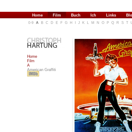
Home
Film
Buch
Ich
Links
Bl
0-9
A
B
C
D
E
F
G
H
I
J
K
L
M
N
O
P
Q
R
S
T
Home
Film
A
American Graffiti