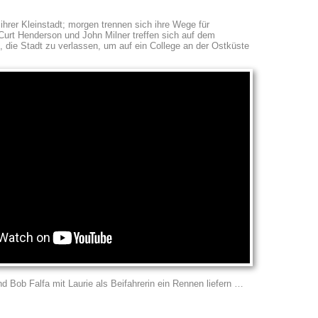
ihrer Kleinstadt; morgen trennen sich ihre Wege für
Curt Henderson und John Milner treffen sich auf dem
f, die Stadt zu verlassen, um auf ein College an der Ostküste
 Bob Falfa mit Laurie als Beifahrerin ein Rennen liefern …