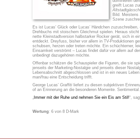
dominieren de
greift Lucas z
Altstadtgässche
Bild. Meistens 
Szene zuschrei
Es ist Lucas’ Glück oder Lucas’ Händchen zuzuschreiben, 
Drehbuchs mit stoischem Gleichmut spielen. Heraus sticht 
nette Kleinstadtversion halbstarker Rocker gerät, sich in ei
entdeckt. Dreyfuss, bisher vor allem in TV-Produktionen ge
schubsen, herzen oder treten möchte. Ein schüchterner, lei
Einsamkeit verströmt – Lucas findet dafür vor allem auf d
unbedingt dazugehören möchte.
Offenbar schätzen die Schauspieler die Figuren, die sie spie
jenseits der Marketing-Nostalgie und jenseits dieser Nostal
Lebensabschnitt abgeschlossen und ist in ein neues Leben
man/frau eine Entscheidung trifft.
George Lucas’
Graffiti
liefert zu diesen subjektiven Erinner
of an Erinnerung an die besonderen Momente. Sentimental.
„
Immer mit der Ruhe und nehmen Sie ein Eis am Stil!
“, sa
Wertung
: 6 von 8 D-Mark