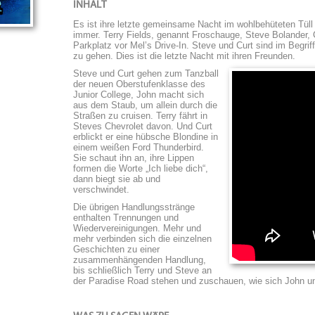
INHALT
Es ist ihre letzte gemeinsame Nacht im wohlbehüteten Tüll 
immer. Terry Fields, genannt Froschauge, Steve Bolander, 
Parkplatz vor Mel’s Drive-In. Steve und Curt sind im Begrif
zu gehen. Dies ist die letzte Nacht mit ihren Freunden.
Steve und Curt gehen zum Tanzball
der neuen Oberstufenklasse des
Junior College, John macht sich
aus dem Staub, um allein durch die
Straßen zu cruisen. Terry fährt in
Steves Chevrolet davon. Und Curt
erblickt er eine hübsche Blondine in
einem weißen Ford Thunderbird.
Sie schaut ihn an, ihre Lippen
formen die Worte „Ich liebe dich“,
dann biegt sie ab und
verschwindet.
Die übrigen Handlungsstränge
enthalten Trennungen und
Wiedervereinigungen. Mehr und
mehr verbinden sich die einzelnen
Geschichten zu einer
zusammenhängenden Handlung,
bis schließlich Terry und Steve an
der Paradise Road stehen und zuschauen, wie sich John und