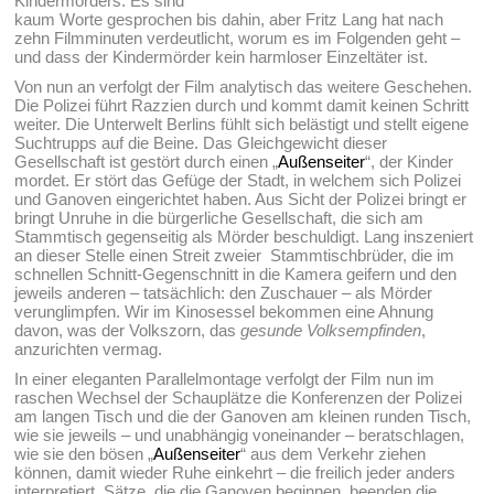
Kindermörders. Es sind
kaum Worte gesprochen bis dahin, aber Fritz Lang hat nach
zehn Filmminuten verdeutlicht, worum es im Folgenden geht –
und dass der Kindermörder kein harmloser Einzeltäter ist.
Von nun an verfolgt der Film analytisch das weitere Geschehen.
Die Polizei führt Razzien durch und kommt damit keinen Schritt
weiter. Die Unterwelt Berlins fühlt sich belästigt und stellt eigene
Suchtrupps auf die Beine. Das Gleichgewicht dieser
Gesellschaft ist gestört durch einen „
Außenseiter
“, der Kinder
mordet. Er stört das Gefüge der Stadt, in welchem sich Polizei
und Ganoven eingerichtet haben. Aus Sicht der Polizei bringt er
bringt Unruhe in die bürgerliche Gesellschaft, die sich am
Stammtisch gegenseitig als Mörder beschuldigt. Lang inszeniert
an dieser Stelle einen Streit zweier Stammtischbrüder, die im
schnellen Schnitt-Gegenschnitt in die Kamera geifern und den
jeweils anderen – tatsächlich: den Zuschauer – als Mörder
verunglimpfen. Wir im Kinosessel bekommen eine Ahnung
davon, was der Volkszorn, das
gesunde Volksempfinden
,
anzurichten vermag.
In einer eleganten Parallelmontage verfolgt der Film nun im
raschen Wechsel der Schauplätze die Konferenzen der Polizei
am langen Tisch und die der Ganoven am kleinen runden Tisch,
wie sie jeweils – und unabhängig voneinander – beratschlagen,
wie sie den bösen „
Außenseiter
“ aus dem Verkehr ziehen
können, damit wieder Ruhe einkehrt – die freilich jeder anders
interpretiert. Sätze, die die Ganoven beginnen, beenden die