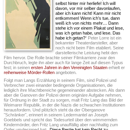
selbst hinter mir herliefe! Ich will
davon, vor mir selber davonlaufen,
aber ich kann nicht! Kann mir nicht
entkommen! Wenn ich’s tue, dann
weiß ich von nichts mehr… Dann
stehe ich vor einem Plakat und lese,
was ich getan habe, und lese. Das
habe ich getan?
“ Peter Lorre ist ein
bekannter Theaterdarsteller, aber
noch nicht beim Film etabliert. Seine
darstellerische Leistung hebt den
Film hervor. Die Rolle brachte seiner Filmkarriere zwar den
Durchbruch, legte ihn aber auch für lange Zeit auf diesen Typus
fest; in seinen
ersten Jahren in den Vereinigten Staaten
erhielt er
reihenweise Mörder-Rollen
angeboten.
Folgt man Langs Erzählung in seinem Film, sind Polizei und
Verbrecher zwei einander bedingende Organisationen, die
lediglich ihre Machtbereiche gegeneinander abstecken. Als dann
aber die Ganoven der Polizei deren originäre Aufgabe nehmen,
für Ordnung in der Stadt zu sorgen, malt Fritz Lang das Bild der
Weimarer Republik, in der die Nazis die schwachen Institutionen
herausfordern. Und plötzlich steht da der Oberganove
"Schränker", erinnert in seinem Ledermantel an Joseph
Goebbels und spricht das Todesurteil über den wimmernden
Kindermörder, den Fritz Lang unauffällig aber nachhaltig zum
Opfer umdesigned hat: „
Diese Bestie hat kein Recht zu