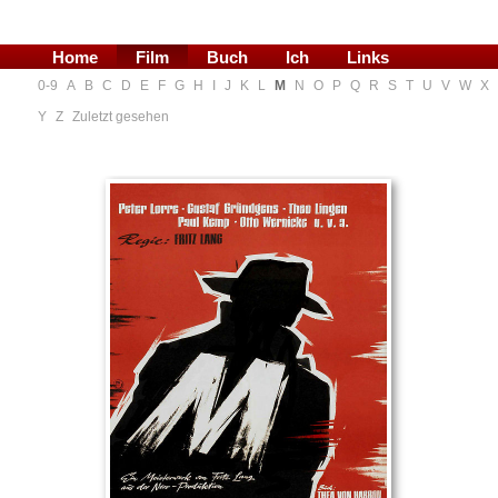
Home
Film
Buch
Ich
Links
0-9
A
B
C
D
E
F
G
H
I
J
K
L
M
N
O
P
Q
R
S
T
U
V
W
X
Blog
Y
Z
Zuletzt gesehen