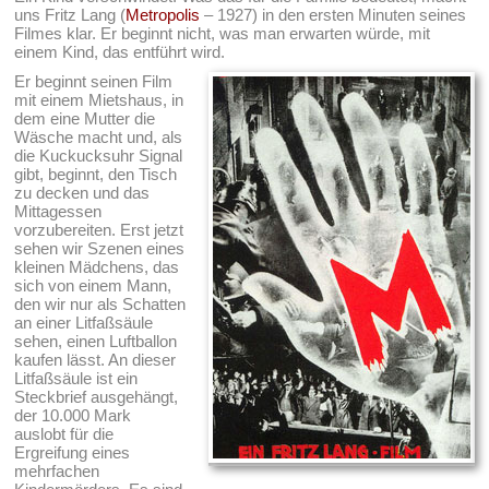
uns Fritz Lang (
Metropolis
– 1927) in den ersten Minuten seines
Filmes klar. Er beginnt nicht, was man erwarten würde, mit
einem Kind, das entführt wird.
Er beginnt seinen Film
mit einem Mietshaus, in
dem eine Mutter die
Wäsche macht und, als
die Kuckucksuhr Signal
gibt, beginnt, den Tisch
zu decken und das
Mittagessen
vorzubereiten. Erst jetzt
sehen wir Szenen eines
kleinen Mädchens, das
sich von einem Mann,
den wir nur als Schatten
an einer Litfaßsäule
sehen, einen Luftballon
kaufen lässt. An dieser
Litfaßsäule ist ein
Steckbrief ausgehängt,
der 10.000 Mark
auslobt für die
Ergreifung eines
mehrfachen