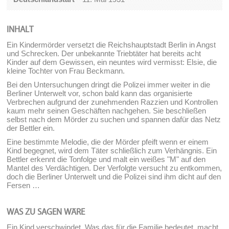
INHALT
Ein Kindermörder versetzt die Reichshauptstadt Berlin in Angst
und Schrecken. Der unbekannte Triebtäter hat bereits acht
Kinder auf dem Gewissen, ein neuntes wird vermisst: Elsie, die
kleine Tochter von Frau Beckmann.
Bei den Untersuchungen dringt die Polizei immer weiter in die
Berliner Unterwelt vor, schon bald kann das organisierte
Verbrechen aufgrund der zunehmenden Razzien und Kontrollen
kaum mehr seinen Geschäften nachgehen. Sie beschließen
selbst nach dem Mörder zu suchen und spannen dafür das Netz
der Bettler ein.
Eine bestimmte Melodie, die der Mörder pfeift wenn er einem
Kind begegnet, wird dem Täter schließlich zum Verhängnis. Ein
Bettler erkennt die Tonfolge und malt ein weißes "M" auf den
Mantel des Verdächtigen. Der Verfolgte versucht zu entkommen,
doch die Berliner Unterwelt und die Polizei sind ihm dicht auf den
Fersen …
WAS ZU SAGEN WÄRE
Ein Kind verschwindet. Was das für die Familie bedeutet, macht