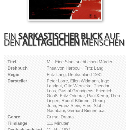
EIN
SARKASTISCHER BLICK
AUF
DEN
ALLTÄGLICHEN
MENSCHEN
Titel
M – Eine Stadt sucht einen Mörder
Drehbuch
Thea von Harbou + Fritz Lang
Regie
Fritz Lang, Deutschland 1931
Darsteller
Peter Lorre, Ellen Widmann, Inge
Landgut, Otto Wernicke, Theodor
Loos, Gustaf Gründgens, Friedrich
Gnaß, Fritz Odemar, Paul Kemp, Theo
Lingen, Rudolf Blümner, Georg
John, Franz Stein, Ernst Stahl-
Nachbaur, Gerhard Bienert u.a.
Genre
Crime, Drama
Filmlänge
111 Minuten
Deutschlandstart
11. Mai 1931