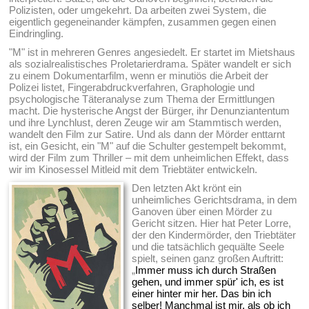
Polizisten, oder umgekehrt. Da arbeiten zwei System, die
eigentlich gegeneinander kämpfen, zusammen gegen einen
Eindringling.
"M" ist in mehreren Genres angesiedelt. Er startet im Mietshaus
als sozialrealistisches Proletarierdrama. Später wandelt er sich
zu einem Dokumentarfilm, wenn er minutiös die Arbeit der
Polizei listet, Fingerabdruckverfahren, Graphologie und
psychologische Täteranalyse zum Thema der Ermittlungen
macht. Die hysterische Angst der Bürger, ihr Denunziantentum
und ihre Lynchlust, deren Zeuge wir am Stammtisch werden,
wandelt den Film zur Satire. Und als dann der Mörder enttarnt
ist, ein Gesicht, ein "M" auf die Schulter gestempelt bekommt,
wird der Film zum Thriller – mit dem unheimlichen Effekt, dass
wir im Kinosessel Mitleid mit dem Triebtäter entwickeln.
Den letzten Akt krönt ein
unheimliches Gerichtsdrama, in dem
Ganoven über einen Mörder zu
Gericht sitzen. Hier hat Peter Lorre,
der den Kindermörder, den Triebtäter
und die tatsächlich gequälte Seele
spielt, seinen ganz großen Auftritt:
„
Immer muss ich durch Straßen
gehen, und immer spür' ich, es ist
einer hinter mir her. Das bin ich
selber! Manchmal ist mir, als ob ich