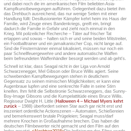
und dabei noch die im amerikanischen Film beliebten Asia-
Kampfkunstbewegungen aufführen. Gelegenheit dazu bietet ihm
das Drehbuch ausreichend, das nur wenige Seiten mit einer
Handlung füllt: Desillusionierter Kämpfer kehrt heim ins Haus der
Familie, wird Zeuge eines Bandenkriegs, greift ein, bringt
dadurch die Familie in Gefahr und zieht noch einmal in den
Krieg. Mit polizeilicher Recherche – Täter auf frischer Tat
ertappen und sowas – halten sich er und seine beiden Mitstreiter,
ein Footballtrainer und ein jamaikanischer Cop, nicht lange auf.
Sind die Finstermänner einmal lokalisiert, müssen nur noch ein
paar Schnellfeuergewehre und andere automatische Waffen
beim befreundeten Waffenhändler besorgt werden und ab geht's.
Schnell ist klar, dass Seagal nicht in der Liga von Arnold
Schwarzenegger, Mel Gibson oder Bruce Willis agiert. Seine
schwebenden Kampfbewegungen stehen in deutlichem
Gegensatz zu seinen mimischen Möglichkeiten; er kann eine
Augenbraue lupfen und eine senkrechte Falte in seine Stirn
kneifen. Ihm fehlt die Selbstironie Schwarzeneggers, das Sunny-
Boy-Image Gibsons und die Kumpelattitüde eines Bruce Willis.
Regisseur Dwight H. Little (
Halloween 4 – Michael Myers kehrt
zurück
– 1988) überfordert seinen Star auch gar nicht erst und
inszeniert ordentliche Actionszenen – Automaten, Schießereien
und bemerkenswert brutale Prügeleien; Seagal muss/darf
mehrere Knochen in Großaufnahme brechen. Das haben die
deutschen Filmbewerter nicht gemacht und den Film auf den
Index gesetzt.
<Nachtrag2018>
Die Indizierung des Films wurde