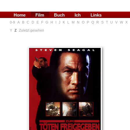
Home
Film
Buch
Ich
Links
0-9
A
B
C
D
E
F
G
H
I
J
K
L
M
N
O
P
Q
R
S
T
U
V
W
X
Blog
Y
Z
Zuletzt gesehen