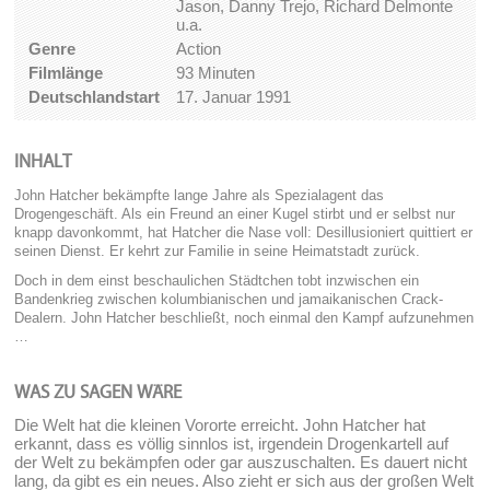
Jason, Danny Trejo, Richard Delmonte
u.a.
Genre
Action
Filmlänge
93 Minuten
Deutschlandstart
17. Januar 1991
INHALT
John Hatcher bekämpfte lange Jahre als Spezialagent das
Drogengeschäft. Als ein Freund an einer Kugel stirbt und er selbst nur
knapp davonkommt, hat Hatcher die Nase voll: Desillusioniert quittiert er
seinen Dienst. Er kehrt zur Familie in seine Heimatstadt zurück.
Doch in dem einst beschaulichen Städtchen tobt inzwischen ein
Bandenkrieg zwischen kolumbianischen und jamaikanischen Crack-
Dealern. John Hatcher beschließt, noch einmal den Kampf aufzunehmen
…
WAS ZU SAGEN WÄRE
Die Welt hat die kleinen Vororte erreicht. John Hatcher hat
erkannt, dass es völlig sinnlos ist, irgendein Drogenkartell auf
der Welt zu bekämpfen oder gar auszuschalten. Es dauert nicht
lang, da gibt es ein neues. Also zieht er sich aus der großen Welt