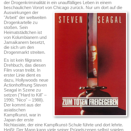
der Drogenkriminalität in ein unauffälliges Leben in einem
beschaulichen Vorort von Chicago zurück.
Nur um dort auf die
Auswirkungen der
"Arbeit" der weltweiten
Drogenkartelle zu
stoßen. Sein
Heimatstädtchen ist
von Kolumbianern und
Jamaikanern besetzt,
die sich um den
Drogenmarkt streiten.
Es ist kein filigranes
Drehbuch, das diesen
Film voran treibt. In
erster Linie dient es
dazu, Hollywoods neue
Actionhoffnung Steven
Seagal in Szene zu
setzen ("Hard to Kill" –
1990; "Nico" – 1988).
Der kommt aus der
asiatischen
Kampfkunst, war in
Japan der erste
Nichtasiate, der eine Kampfkunst-Schule führte und dort lehrte.
Heißt: Der Mann kann viele seiner Prügelszenen selbst spielen