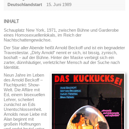
Deutschlandstart
15. Juni 1989
INHALT
Schauplatz New York, 1971, zwischen Bühne und Garderobe
eines Homosexuellenlokals, im Reich der
Nachtschattengewächse.
Der Star aller Abende heißt Arnold Beckoff und ist ein begnadeter
Travestiestar. „Dirty Arnold“ nennt er sich, ist bissig, zynisch,
boshaft – auf der Bühne. Hinter der Maske verbirgt sich ein
zarter, dünnhäutiger, verletzlicher Mensch auf der Suche nach
Identität.
Neun Jahre im Leben
des Arnold Beckoff –
Fluchtpunkt: Show-
Welt. Die Affäre mit
Ed, einem bisexuellen
Lehrer, scheitert
zunächst an Eds
Unentschlossenheit.
Arnolds neue Liebe mit
Alan beginnt mit
großein Hoffnungen
und endet brutal unter