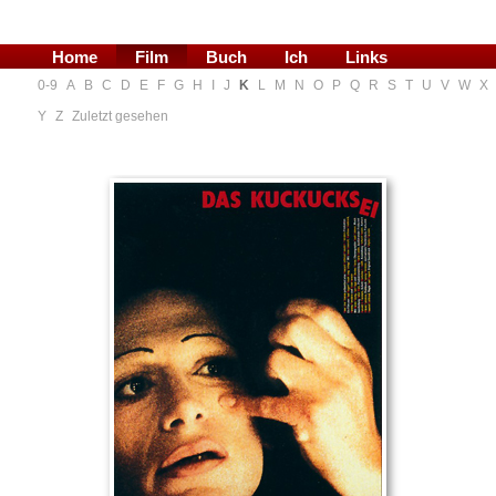
Home
Film
Buch
Ich
Links
0-9
A
B
C
D
E
F
G
H
I
J
K
L
M
N
O
P
Q
R
S
T
U
V
W
X
Blog
Y
Z
Zuletzt gesehen