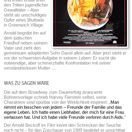
den Tritten jugendlicher
Gewalttäter – Alan
stirbt als unschuldiges
Opfer eines Blutbads
in Greenwich Village.
Arnold begräbt ihn auf
dem jüdischen
Friedhof neben seinem
Vater und zieht den
gemeinsam adoptierten Sohn David allein auf. Aber jetzt steht er
vor der schwersten Aufgabe in seinem Leben: Er sucht die
notwendige, aber schmerzhafte Konfrontation mit seiner
verständnislosen Mutter …
WAS ZU SAGEN WÄRE
Die auf dem Broadway zum Dauererfolg avancierte
Bühnenvorlage schrieb Harvey Fierstein selbst, seine
Charaktere sind spürbar von der Wirklichkeit inspiriert: „
Man
nimmt ein bisschen von jedem – Freunde der Familie und das
eigene Leben. Ich hatte einen Liebhaber, der mich für eine Frau
verlassen hat. Und ich habe viele Freunde verloren durch Aids.
“
Der Arnold Beckoff im Film kennt den Schrecken der Seuche
noch nicht – für den Zuschauer von 1989 begleitet er unsichtbar