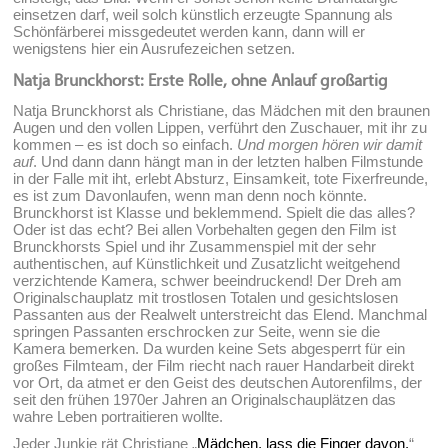
einsetzen darf, weil solch künstlich erzeugte Spannung als
Schönfärberei missgedeutet werden kann, dann will er
wenigstens hier ein Ausrufezeichen setzen.
Natja Brunckhorst: Erste Rolle, ohne Anlauf großartig
Natja Brunckhorst als Christiane, das Mädchen mit den braunen
Augen und den vollen Lippen, verführt den Zuschauer, mit ihr zu
kommen – es ist doch so einfach.
Und morgen hören wir damit
auf
. Und dann dann hängt man in der letzten halben Filmstunde
in der Falle mit iht, erlebt Absturz, Einsamkeit, tote Fixerfreunde,
es ist zum Davonlaufen, wenn man denn noch könnte.
Brunckhorst ist Klasse und beklemmend. Spielt die das alles?
Oder ist das echt? Bei allen Vorbehalten gegen den Film ist
Brunckhorsts Spiel und ihr Zusammenspiel mit der sehr
authentischen, auf Künstlichkeit und Zusatzlicht weitgehend
verzichtende Kamera, schwer beeindruckend! Der Dreh am
Originalschauplatz mit trostlosen Totalen und gesichtslosen
Passanten aus der Realwelt unterstreicht das Elend. Manchmal
springen Passanten erschrocken zur Seite, wenn sie die
Kamera bemerken. Da wurden keine Sets abgesperrt für ein
großes Filmteam, der Film riecht nach rauer Handarbeit direkt
vor Ort, da atmet er den Geist des deutschen Autorenfilms, der
seit den frühen 1970er Jahren an Originalschauplätzen das
wahre Leben portraitieren wollte.
Jeder Junkie rät Christiane „
Mädchen, lass die Finger davon.
“