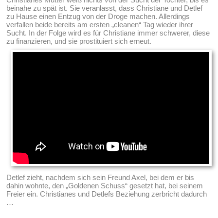
beinahe zu spät ist. Sie veranlasst, dass Christiane und Detlef
zu Hause einen Entzug von der Droge machen. Allerdings
verfallen beide bereits am ersten „cleanen“ Tag wieder ihrer
Sucht. In der Folge wird es für Christiane immer schwerer, diese
zu finanzieren, und sie prostituiert sich erneut.
Detlef zieht, nachdem sich sein Freund Axel, bei dem er bis
dahin wohnte, den „Goldenen Schuss“ gesetzt hat, bei seinem
Freier ein. Christianes und Detlefs Beziehung zerbricht dadurch
…