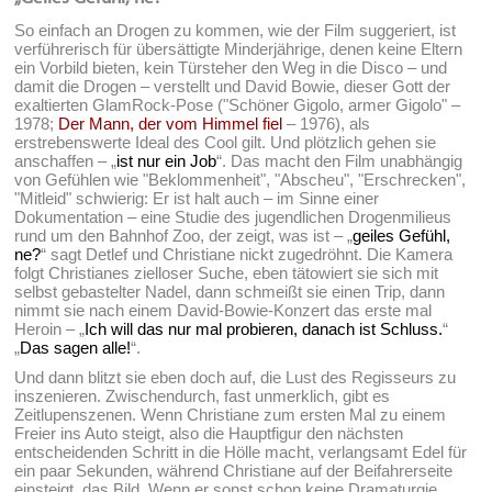
So einfach an Drogen zu kommen, wie der Film suggeriert, ist
verführerisch für übersättigte Minderjährige, denen keine Eltern
ein Vorbild bieten, kein Türsteher den Weg in die Disco – und
damit die Drogen – verstellt und David Bowie, dieser Gott der
exaltierten GlamRock-Pose ("Schöner Gigolo, armer Gigolo" –
1978;
Der Mann, der vom Himmel fiel
– 1976), als
erstrebenswerte Ideal des Cool gilt. Und plötzlich gehen sie
anschaffen – „
ist nur ein Job
“. Das macht den Film unabhängig
von Gefühlen wie "Beklommenheit", "Abscheu", "Erschrecken",
"Mitleid" schwierig: Er ist halt auch – im Sinne einer
Dokumentation – eine Studie des jugendlichen Drogenmilieus
rund um den Bahnhof Zoo, der zeigt, was ist – „
geiles Gefühl,
ne?
“ sagt Detlef und Christiane nickt zugedröhnt. Die Kamera
folgt Christianes zielloser Suche, eben tätowiert sie sich mit
selbst gebastelter Nadel, dann schmeißt sie einen Trip, dann
nimmt sie nach einem David-Bowie-Konzert das erste mal
Heroin – „
Ich will das nur mal probieren, danach ist Schluss.
“
„
Das sagen alle!
“.
Und dann blitzt sie eben doch auf, die Lust des Regisseurs zu
inszenieren. Zwischendurch, fast unmerklich, gibt es
Zeitlupenszenen. Wenn Christiane zum ersten Mal zu einem
Freier ins Auto steigt, also die Hauptfigur den nächsten
entscheidenden Schritt in die Hölle macht, verlangsamt Edel für
ein paar Sekunden, während Christiane auf der Beifahrerseite
einsteigt, das Bild. Wenn er sonst schon keine Dramaturgie