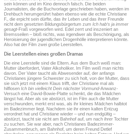
sein können und im Kino dennoch falsch. Die beiden
Journalisten, die die Buchvorlage geschrieben haben, werden im
Drehbuch herumgerührt haben ebenso wie die echte Christiane
F., die erpicht sein dürfte, das ihr Leben und das ihrer Freunde
nicht dem gesetzten Bildungsbürgertum zum
Ich hab‘s ja immer
gesagt
-Fraß vorgeworfen wird. Edel zerrt und inszeniert an
Bremsseilen – bloß nichts, was irgendwer als Beschönigung, als
Heroisierung der jugendlichen Drogenhölle interpretieren könnte.
Also hat der Film zwei große Leerstellen.
Die Leerstellen eines großen Dramas
Die eine Leerstelle sind die Eltern. Aus dem Buch weiß man:
Mutter überfordert, Vater Alkoholiker. Im Film weiß man nichts
davon. Der Vater taucht als Abwesender auf, der anfangs
Christianes jüngere Schwester zu sich holt, von der Mutter, dass
sie sich jetzt mit einem Klaus trifft, der Christiane mal als
hilflosen
Ich bin vielleicht Dein nächster Vormund
-Anwanz-
Versuch eine David-Bowie-Platte schenkt, die das Mädchen
längst hat. Aber als sie abstürzt, ist im Film auch die Mutter
verschwunden, merkt erst was, als ihr kleines Mädchen halbtot
im Badezimmer liegt. Nachdem sie ihr einen kalten Entzug
verordnet hat und Christiane wieder – und nun endgültig –
abstürzt, taucht sie nicht am Bahnhof auf, um nach ihrer Tochter
zu suchen. Sie war aber, nach Christianes Badezimmer-
Zusammenbruch, am Bahnhof, um deren Freund Detlef