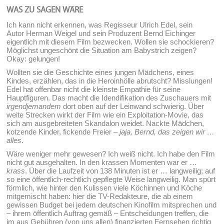
WAS ZU SAGEN WÄRE
Ich kann nicht erkennen, was Regisseur Ulrich Edel, sein
Autor Herman Weigel und sein Produzent Bernd Eichinger
eigentlich mit diesem Film bezwecken. Wollen sie schockieren?
Möglichst ungeschönt die Situation am Babystrich zeigen?
Okay: gelungen!
Wollten sie die Geschichte eines jungen Mädchens, eines
Kindes, erzählen, das in die Heroinhölle abrutscht? Misslungen!
Edel hat offenbar nicht die kleinste Empathie für seine
Hauptfiguren. Das macht die Idendifikation des Zuschauers mit
irgendjemandem
dort oben auf der Leinwand schwierig. Über
weite Strecken wirkt der Film wie ein Exploitation-Movie, das
sich am ausgebreiteten Skandalon weidet. Nackte Mädchen,
kotzende Kinder, fickende Freier –
jaja, Bernd, das zeigen wir …
alles
.
Wäre weniger mehr gewesen? Ich weiß nicht. Ich habe den Film
nicht gut ausgehalten. In den krassen Momenten war er …
krass
. Über die Laufzeit von 138 Minuten ist er … langweilig; auf
so eine öffentlich-rechtlich gepflegte Weise langweilig. Man spürt
förmlich, wie hinter den Kulissen viele Köchinnen und Köche
mitgemischt haben: hier die TV-Redakteure, die ab einem
gewissen Budget bei jedem deutschen Kinofilm mitsprechen und
– ihrem öffentlich Auftrag gemäß – Entscheidungen treffen, die
im aus Gebühren (von uns allen) finanzierten Fernsehen richtig