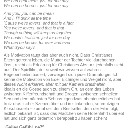
We can beat them, just for one day
We can be heroes, just for one day
And you, you can be mean
And I, I'll drink all the time
'Cause we're lovers, and that is a fact
Yes we're lovers, and that is that
Though nothing will keep us together
We could steal time just for one day
We can be heroes for ever and ever
What d'you say?
Als Motivation taugt das aber auch nicht. Dass Christianes
Eltern getrennt leben, die Mutter der Tochter viel durchgehen
lässt, reicht als Erklärung für Christianes Absturz jedenfalls nicht
aus. Der Spielfilm, der soweit wir wissen auf wahren
Begebenheiten basiert, verweigert sich jeder Dramaturgie. Ich
kenne die Motivation von Edel, Eichinger und Weigel nicht, aber
dieses
Nicht erklären, aber mit der Kamera draufhalten
,
idealisiert die Gosse auch zu einem Ort, an dem das Leben
zwischen Kifferfreundschaft und Drogen, zwischen schnellem
Sex und dem nächsten Schuss irgendwas abenteuerliches hat –
trotz drastischer Szenen über und in stinkenden, schmutzigen
Kloschüsseln – zumal seit dem Bestseller, dem der Film folgt,
leidlich bekannt ist, dass das Mädchen seine Höllenfahrt überlebt
hat und sich ganz ordentlich berappelt zu haben scheint
„Geiles Gefühl, ne?“