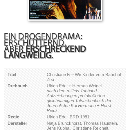
EIN DROGENDRAMA:
ERSCHÜTTERND.
ABER
ERSCHRECKEND
LANGWEILIG
.
Titel
Christiane F. – Wir Kinder vom Bahnhof
Zoo
Drehbuch
Ulrich Edel + Herman Weigel
nach dem mittels Tonband-
Aufzeichnungen protokollierten,
gleichnamigen Tatsachenbuch der
Journalisten Kai Hermann + Horst
Rieck
Regie
Ulrich Edel, BRD 1981
Darsteller
Natja Brunckhorst, Thomas Haustein,
Jens Kuphal, Christiane Reichelt,