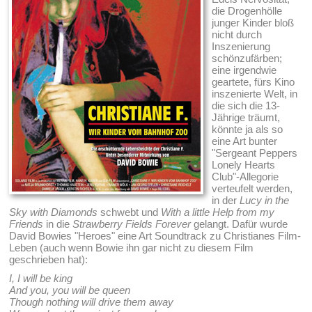
die Drogenhölle
junger Kinder bloß
nicht durch
Inszenierung
schönzufärben;
eine irgendwie
geartete, fürs Kino
inszenierte Welt, in
die sich die 13-
Jährige träumt,
könnte ja als so
eine Art bunter
"Sergeant Peppers
Lonely Hearts
Club"-Allegorie
verteufelt werden,
in der
Lucy in the
Sky with Diamonds
schwebt und
With a little Help from my
Friends
in die
Strawberry Fields Forever
gelangt. Dafür wurde
David Bowies "Heroes" eine Art Soundtrack zu Christianes Film-
Leben (auch wenn Bowie ihn gar nicht zu diesem Film
geschrieben hat):
I, I will be king
And you, you will be queen
Though nothing will drive them away