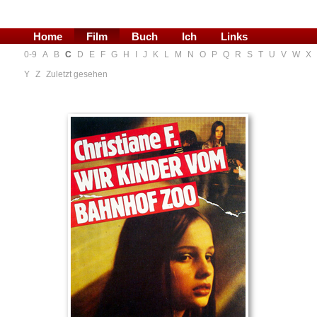
Home
Film
Buch
Ich
Links
0-9
A
B
C
D
E
F
G
H
I
J
K
L
M
N
O
P
Q
R
S
T
U
V
W
X
Blog
Y
Z
Zuletzt gesehen