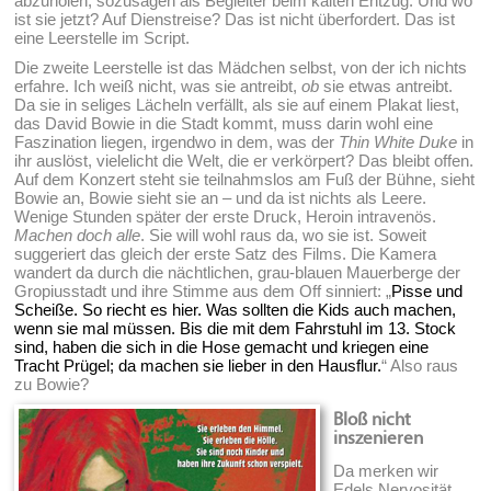
abzuholen, sozusagen als Begleiter beim kalten Entzug. Und wo
ist sie jetzt? Auf Dienstreise? Das ist nicht überfordert. Das ist
eine Leerstelle im Script.
Die zweite Leerstelle ist das Mädchen selbst, von der ich nichts
erfahre. Ich weiß nicht, was sie antreibt,
ob
sie etwas antreibt.
Da sie in seliges Lächeln verfällt, als sie auf einem Plakat liest,
das David Bowie in die Stadt kommt, muss darin wohl eine
Faszination liegen, irgendwo in dem, was der
Thin White Duke
in
ihr auslöst, vielelicht die Welt, die er verkörpert? Das bleibt offen.
Auf dem Konzert steht sie teilnahmslos am Fuß der Bühne, sieht
Bowie an, Bowie sieht sie an – und da ist nichts als Leere.
Wenige Stunden später der erste Druck, Heroin intravenös.
Machen doch alle
. Sie will wohl raus da, wo sie ist. Soweit
suggeriert das gleich der erste Satz des Films. Die Kamera
wandert da durch die nächtlichen, grau-blauen Mauerberge der
Gropiusstadt und ihre Stimme aus dem Off sinniert: „
Pisse und
Scheiße. So riecht es hier. Was sollten die Kids auch machen,
wenn sie mal müssen. Bis die mit dem Fahrstuhl im 13. Stock
sind, haben die sich in die Hose gemacht und kriegen eine
Tracht Prügel; da machen sie lieber in den Hausflur.
“ Also raus
zu Bowie?
Bloß nicht
inszenieren
Da merken wir
Edels Nervosität,