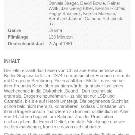
Daniela Jaeger, David Bowie, Reiner
Wölk, Jan Georg Effler, Kerstin Richter,
Peggy Bussieck, Kerstin Malessa,
Bernhard Janson, Cathrine Schabeck
u.a.
Genre
Drama
Filmlänge
138 Minuten
Deutschlandstart
2. April 1981
INHALT
Der Film erzählt das Leben von Christiane Felscherinow aus
Berlin-Gropiusstadt. Um 1974 kommt sie über Freunde erstmals
mit Drogen in Berührung. Sie erzählt ihrer Mutter, dass sie bei
ihrer Freundin Kessi übernachten würde, geht aber fast jedes
Wochenende in die Diskothek „Sound“. Dort beginnt sie
erstmals, Drogen einzunehmen – zunächst nur LSD und
Cannabis, bis sie auf Heroin umsteigt. Die beginnende Sucht ist
schon bald nicht mehr zu kontrollieren, sodass Christiane, um
ihren Drogenkonsum finanzieren zu können, schließlich im Alter
von 14 Jahren beginnt, am Bahnhof Zoo der Prostitution
nachzugehen. Ihr Freund Detlef, ebenfalls Strichjunge und wie
sie heroinabhängig, kann sie davon nicht abhalten.
Christianes Mutter weiß nichts von der Sucht der Tochter, bis es