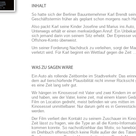
INHALT
So hatte sich der Berliner Bauunternehmer Karl Brendt sei
Geschäftstermin früher als geplant schon morgens nach Ha
Also packt Karl seine Kinder Josefine und Marius ins Auto
Unterwegs erhält er einen merkwürdigen Anruf: Ein Unbekann
sich jemand darin von seinem Sitz erhebt. Der Erpresser ver
Offshore-Konto überweist.
Um seiner Forderung Nachdruck zu verleihen, sorgt der Ma
verletzt wird. Für Karl beginnt ein Wettlauf gegen die Zeit 
WAS ZU SAGEN WÄRE
Ein Auto als rollende Zeitbombe im Stadtverkehr. Das erinn
dem auf tierschürfende Plausibilität nicht immer Rücksich
es eine Zeit lang sehr gut.
Wir hängen im Kinosessel mit Vater und zwei Kindern im en
und haben, wie der Vater, keine zeit, mal einem klaren Ge
Film on Location gedreht, meist befinden wir uns mitten i
Kinosessel unmittelbarer. Nur darum geht es in Genrestüc
werden.
Der Film verliert den Kontakt zu seinem Zuschauer im Kinos
Zeit lässt zu fragen, wie die Type an all die Konto-Informa
kommen konnte. So nachvollziehbar das Motiv, so hanebüch
im Drehbuch offensichtlich keine Rolle außer der des Täter