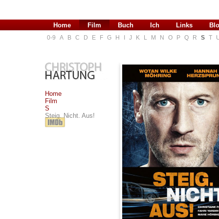
Home
Film
Buch
Ich
Links
Bl
0-9
A
B
C
D
E
F
G
H
I
J
K
L
M
N
O
P
Q
R
S
T
Home
Film
S
Steig. Nicht. Aus!