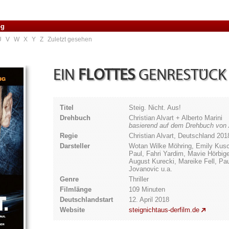
og
U
V
W
X
Y
Z
Zuletzt gesehen
EIN
FLOTTES
GENRESTÜCK
Titel
Steig. Nicht. Aus!
Drehbuch
Christian Alvart + Alberto Marini
basierend auf dem Drehbuch von A
Regie
Christian Alvart, Deutschland 201
Darsteller
Wotan Wilke Möhring, Emily Kusc
Paul, Fahri Yardim, Mavie Hörbige
August Kurecki, Mareike Fell, P
Jovanovic u.a.
Genre
Thriller
Filmlänge
109 Minuten
Deutschlandstart
12. April 2018
Website
steignichtaus-derfilm.de