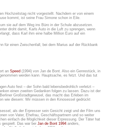
nen Hochzeitstag nicht vorgestellt. Nachdem er von einem
use kommt, ist seine Frau Simone schon in Eile.
, um sie auf dem Weg ins Büro in der Schule abzusetzen.
ter droht damit, Karls Auto in die Luft zu sprengen, wenn
langt, dass Karl ihm eine halbe Million Euro auf ein
nn für einen Zwischenfall, bei dem Marius auf der Rückbank
…
ert an
Speed
(1994) von Jan de Bont. Also ein Genrestück, in
t genommen werden kann. Hauptsache, es fetzt. Und das tut
gen Auto fest – der Sohn bald lebensbedrohlich verletzt –
danken einen zweiten Gedanken folgen zu lassen. Dazu ist der
m Berliner Großstadtgewusel, das macht das Erleben im
ken wie diesem: Wir müssen in den Kinosessel gedrückt
essel, als der Erpresser sein Gesicht zeigt und der Film uns
tionen von Vater, Ehefrau, Geschäftspartnern und so weiter
en einfach die Möglichkeit dieser Erpressung. Der Täter hat
s gespielt. Das war bei
Jan de Bont 1994
anders,