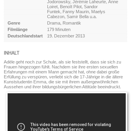
Jodorowsky, Jérémie Laheurte, Anne
Loiret, Benoît Pilot, Sandor
Funtek, Fanny Maurin, Maelys
Cabezon, Samir Bella u.a.
Genre
Drama, Romantik
Filmlänge
179 Minuten
Deutschlandstart
19. Dezember 2013
INHALT
Adèle geht noch zur Schule, als sie feststellt, dass sie sich zu
Frauen hingezogen fühlt. Nachdem sie ihre ersten sexuellen
Erfahrungen mit einem Mann gemacht hat, ohne dabei große
Erfüllung zu verspüren, verliebt sich die 17-Jährige in die ältere
Kunststudentin Emma, die sie mit ihrem außergewöhnlichen
Aussehen und ihrer bildungsbürgerlichen Attitüde beeindruckt.