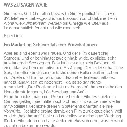
WAS ZU SAGEN WÄRE
Girl meets Girl. Girl fell in Love with Girl. Eigentlich ist „La vie
d'Adèle“ eine Liebesgeschichte, klassisch durchdekliniert von
Alpha wie
Aufmerksam werden
bis Omega wie
Ofen aus
.
Leidenschaftlich feucht und wild ronatisch.
Eigentlich.
Ein Marketing-Schleier falscher Provokationen
Aber es sind eben zwei Frauen. Und der Film dauert drei
Stunden. Und er behinhaltet zweieinhalb wilde, explizite, sehr
ausdauernde Sexszenen. Das ist alles eher kein Bestandteil
einer klassischen romantischen Erzählung. Der leidenschaftliche
Sex, der offenkundig eine entscheidende Rolle spielt im Leben
von Adèle und Emma, wird noch dazu eher leidenschaftslos,
nahezu analytisch lat inszeniert – da ist so gar nichts
romantisch. „Der Regisseur hat uns betrogen“, haben die beiden
Hauptdarstellerinnen, Léa Seydoux und Adèle
Exarchopoulos, nach der Premiere bei den Filmfestspielen in
Cannes geklagt, sie fühlten sich schrecklich, würden nie wieder
mit Abdellatif Kechiche drehen. Später entschärften sie ihre
Vorwürfe, Kechiche drohte damit, den Film zurückzuziehen, weil
er sich „beschmutzt“ fühle und das alles war eine gute Werbung
für den Film, denn nun hatte Jeder ein
Bild
von dem, was er wohl
zu sehen bekommen würde.