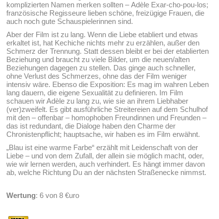
komplizierten Namen merken sollten – Adèle Exar-cho-pou-los;
französische Regisseure lieben schöne, freizügige Frauen, die
auch noch gute Schauspielerinnen sind.
Aber der Film ist zu lang. Wenn die Liebe etabliert und etwas
erkaltet ist, hat Kechiche nichts mehr zu erzählen, außer den
Schmerz der Trennung. Statt dessen bleibt er bei der etablierten
Beziehung und braucht zu viele Bilder, um die neuen/alten
Beziehungen dagegen zu stellen. Das ginge auch schneller,
ohne Verlust des Schmerzes, ohne das der Film weniger
intensiv wäre. Ebenso die Exposition: Es mag im wahren Leben
lang dauern, die eigene Sexualität zu definieren. Im Film
schauen wir Adèle zu lang zu, wie sie an ihrem Liebhaber
(ver)zweifelt. Es gibt ausführliche Streitereien auf dem Schulhof
mit den – offenbar – homophoben Freundinnen und Freunden –
das ist redundant, die Dialoge haben den Charme der
Chronistenpflicht; hauptsache, wir haben es im Film erwähnt.
„Blau ist eine warme Farbe“ erzählt mit Leidenschaft von der
Liebe – und von dem Zufall, der allein sie möglich macht, oder,
wie wir lernen werden, auch verhindert. Es hängt immer davon
ab, welche Richtung Du an der nächsten Straßenecke nimmst.
Wertung
: 6 von 8 €uro