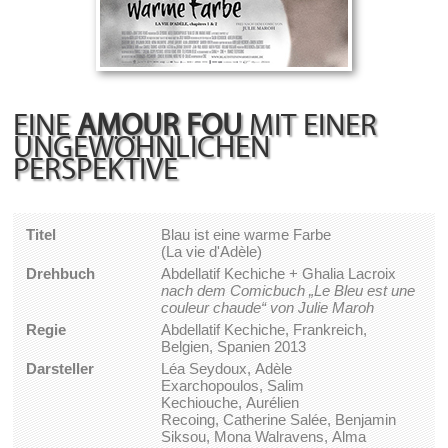
EINE
AMOUR FOU
MIT EINER
UNGEWÖHNLICHEN
PERSPEKTIVE
Titel
Blau ist eine warme Farbe
(La vie d'Adèle)
Drehbuch
Abdellatif Kechiche + Ghalia Lacroix
nach dem Comicbuch „Le Bleu est une
couleur chaude“ von Julie Maroh
Regie
Abdellatif Kechiche, Frankreich,
Belgien, Spanien 2013
Darsteller
Léa Seydoux, Adèle
Exarchopoulos, Salim
Kechiouche, Aurélien
Recoing, Catherine Salée, Benjamin
Siksou, Mona Walravens, Alma