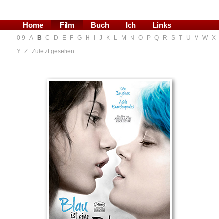
Home
Film
Buch
Ich
Links
0-9
A
B
C
D
E
F
G
H
I
J
K
L
M
N
O
P
Q
R
S
T
U
V
W
X
Blog
Y
Z
Zuletzt gesehen