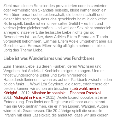
Zieht man diesen Schleier des provozierten oder inszenierten
oder vermeintlichen Skandals beiseite, bleibt immer noch ein
Film über romantische Leidenschaft, die Leiden schafft und
dieser hier sagt noch, dass das geschlecht beim leiden keine
Rolle spielt; Liedbe ist ein universelles Gefühl – es trifft und
verletzt jeden gleichermaßen. Und weil der Sex nicht sonderlich
anregend inszeniert, die lesbische Liebe nichts gar so
Besonderes ist – außer, dass Adèles Eltern Emma als Tutorin
vorgestellt bekommen, Emmas Eltern Adèle umgekehrt aber als
Geliebte, was Emmas Eltern völlig alltäglich nehmen – bleibt
übrig das Thema Liebe.
Liebe ist was Wunderbares und was Furchtbares
Zum Thema Liebe, zu deren Funken, deren Wachsen und
Vergehen, hat Abdellatif Kechiche einiges zu sagen. Und er
findet wunderschöne Bilder und zwei hinreißende
Hauptdarstellerinnen – wenn es auf der Parkbank zwischen den
beiden funkt … Wow! Léa Seydoux, die ältere, erfahrenere der
beiden, kennen wir schon ein bisschen (
Leb wohl, meine
Königin!
– 2012;
Mission: Impossible – Phantom Protokoll
–
2011;
Midnight in Paris
– 2011), Adèle Exarchopoulos ist eine
Entdeckung. Das findet der Regisseur offenbar auch, nimmt
man die Großaufnahmen, die er ihren Lippen, Wangen, Augen
widmet als Gradmesser. Die 20-Jährige spielt die sexuelle
Infantin mit einer Lässigkeit, die andeutet, dass wir uns diesen