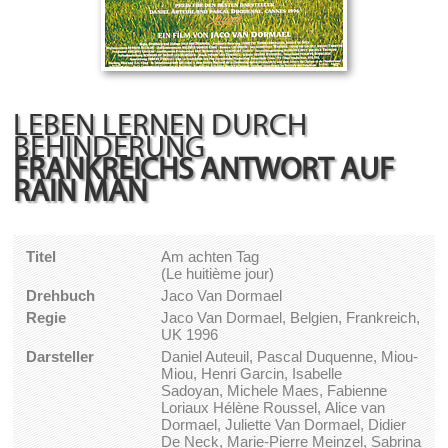
LEBEN LERNEN DURCH
BEHINDERUNG
FRANKREICHS ANTWORT AUF
RAIN MAN
Titel
Am achten Tag
(Le huitième jour)
Drehbuch
Jaco Van Dormael
Regie
Jaco Van Dormael, Belgien, Frankreich,
UK 1996
Darsteller
Daniel Auteuil, Pascal Duquenne, Miou-
Miou, Henri Garcin, Isabelle
Sadoyan, Michele Maes, Fabienne
Loriaux Hélène Roussel, Alice van
Dormael, Juliette Van Dormael, Didier
De Neck, Marie-Pierre Meinzel, Sabrina