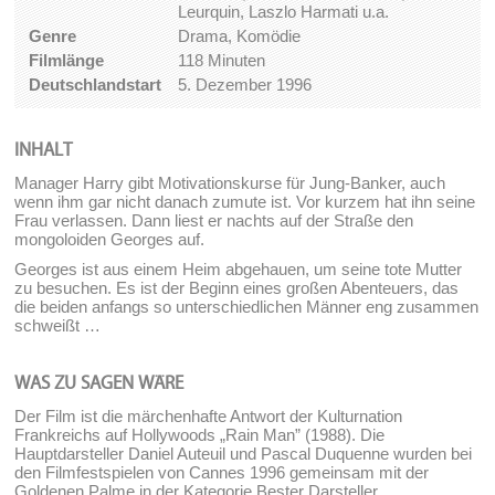
Leurquin, Laszlo Harmati u.a.
Genre
Drama, Komödie
Filmlänge
118 Minuten
Deutschlandstart
5. Dezember 1996
INHALT
Manager Harry gibt Motivationskurse für Jung-Banker, auch
wenn ihm gar nicht danach zumute ist. Vor kurzem hat ihn seine
Frau verlassen. Dann liest er nachts auf der Straße den
mongoloiden Georges auf.
Georges ist aus einem Heim abgehauen, um seine tote Mutter
zu besuchen. Es ist der Beginn eines großen Abenteuers, das
die beiden anfangs so unterschiedlichen Männer eng zusammen
schweißt …
WAS ZU SAGEN WÄRE
Der Film ist die märchenhafte Antwort der Kulturnation
Frankreichs auf Hollywoods „Rain Man” (1988). Die
Hauptdarsteller Daniel Auteuil und Pascal Duquenne wurden bei
den Filmfestspielen von Cannes 1996 gemeinsam mit der
Goldenen Palme in der Kategorie Bester Darsteller