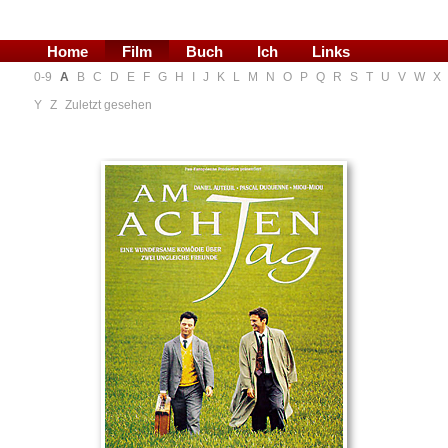
Home
Film
Buch
Ich
Links
0-9
A
B
C
D
E
F
G
H
I
J
K
L
M
N
O
P
Q
R
S
T
U
V
W
X
Blog
Y
Z
Zuletzt gesehen