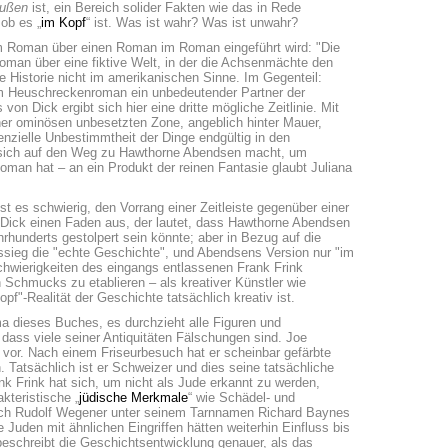
außen
ist, ein Bereich solider Fakten wie das in Rede
ob es „
im Kopf
“ ist. Was ist wahr? Was ist unwahr?
einem Roman über einen Roman im Roman eingeführt wird: "Die
man über eine fiktive Welt, in der die Achsenmächte den
se Historie nicht im amerikanischen Sinne. Im Gegenteil:
em Heuschreckenroman ein unbedeutender Partner der
n Dick ergibt sich hier eine dritte mögliche Zeitlinie. Mit
er ominösen unbesetzten Zone, angeblich hinter Mauer,
enzielle Unbestimmtheit der Dinge endgültig in den
, sich auf den Weg zu Hawthorne Abendsen macht, um
oman hat – an ein Produkt der reinen Fantasie glaubt Juliana
ist es schwierig, den Vorrang einer Zeitleiste gegenüber einer
 Dick einen Faden aus, der lautet, dass Hawthorne Abendsen
rhunderts gestolpert sein könnte; aber in Bezug auf die
ssieg die "echte Geschichte", und Abendsens Version nur "im
hwierigkeiten des eingangs entlassenen Frank Frink
n Schmucks zu etablieren – als kreativer Künstler wie
pf"-Realität der Geschichte tatsächlich kreativ ist.
ema dieses Buches, es durchzieht alle Figuren und
, dass viele seiner Antiquitäten Fälschungen sind. Joe
ner vor. Nach einem Friseurbesuch hat er scheinbar gefärbte
n. Tatsächlich ist er Schweizer und dies seine tatsächliche
k Frink hat sich, um nicht als Jude erkannt zu werden,
kteristische „
jüdische Merkmale
“ wie Schädel- und
ch Rudolf Wegener unter seinem Tarnnamen Richard Baynes
Juden mit ähnlichen Eingriffen hätten weiterhin Einfluss bis
schreibt die Geschichtsentwicklung genauer, als das