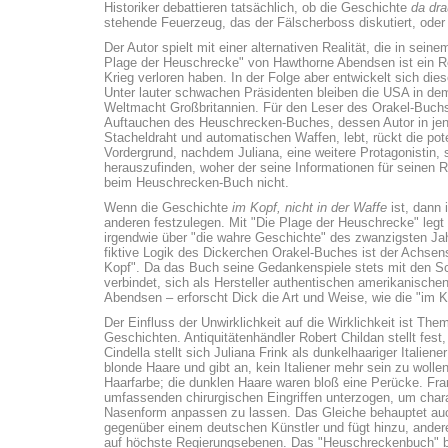
Historiker debattieren tatsächlich, ob die Geschichte
da dr
stehende Feuerzeug, das der Fälscherboss diskutiert, oder 
Der Autor spielt mit einer alternativen Realität, die in s
Plage der Heuschrecke" von Hawthorne Abendsen ist ein Ro
Krieg verloren haben. In der Folge aber entwickelt sich die
Unter lauter schwachen Präsidenten bleiben die USA in d
Weltmacht Großbritannien. Für den Leser des Orakel-Buchs vo
Auftauchen des Heuschrecken-Buches, dessen Autor in jen
Stacheldraht und automatischen Waffen, lebt, rückt die pot
Vordergrund, nachdem Juliana, eine weitere Protagonistin
herauszufinden, woher der seine Informationen für seinen R
beim Heuschrecken-Buch nicht.
Wenn die Geschichte
im Kopf, nicht in der Waffe
ist, dann 
anderen festzulegen. Mit "Die Plage der Heuschrecke" legt
irgendwie über "die wahre Geschichte" des zwanzigsten Jah
fiktive Logik des Dickerchen Orakel-Buches ist der Achsen
Kopf". Da das Buch seine Gedankenspiele stets mit den Sc
verbindet, sich als Hersteller authentischen amerikanische
Abendsen – erforscht Dick die Art und Weise, wie die "im Ko
Der Einfluss der Unwirklichkeit auf die Wirklichkeit ist Th
Geschichten. Antiquitätenhändler Robert Childan stellt fest
Cindella stellt sich Juliana Frink als dunkelhaariger Italie
blonde Haare und gibt an, kein Italiener mehr sein zu wolle
Haarfarbe; die dunklen Haare waren bloß eine Perücke. Fran
umfassenden chirurgischen Eingriffen unterzogen, um chara
Nasenform anpassen zu lassen. Das Gleiche behauptet au
gegenüber einem deutschen Künstler und fügt hinzu, andere 
auf höchste Regierungsebenen. Das "Heuschreckenbuch" be