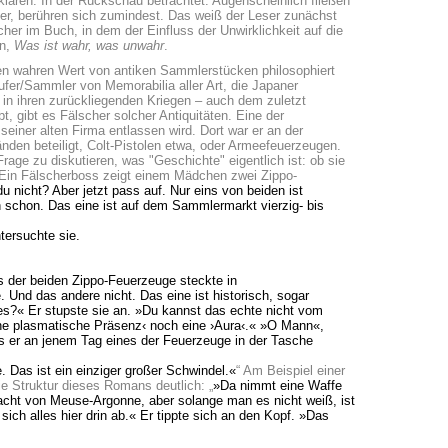
ären. In der Rückschau betrachtet: Augenscheinlich fließen
der, berühren sich zumindest. Das weiß der Leser zunächst
cher im Buch, in dem der Einfluss der Unwirklichkeit auf die
in,
Was ist wahr, was unwahr
.
en wahren Wert von antiken Sammlerstücken philosophiert
ufer/Sammler von Memorabilia aller Art, die Japaner
 in ihren zurückliegenden Kriegen – auch dem zuletzt
, gibt es Fälscher solcher Antiquitäten. Eine der
einer alten Firma entlassen wird. Dort war er an der
den beteiligt, Colt-Pistolen etwa, oder Armeefeuerzeugen.
Frage zu diskutieren, was "Geschichte" eigentlich ist: ob sie
 Ein Fälscherboss zeigt einem Mädchen zwei Zippo-
u nicht? Aber jetzt pass auf. Nur eins von beiden ist
h schon. Das eine ist auf dem Sammlermarkt vierzig- bis
tersuchte sie.
s der beiden Zippo-Feuerzeuge steckte in
 Und das andere nicht. Das eine ist historisch, sogar
 es?« Er stupste sie an. »Du kannst das echte nicht vom
che plasmatische Präsenz‹ noch eine ›Aura‹.« »O Mann«,
s er an jenem Tag eines der Feuerzeuge in der Tasche
. Das ist ein einziger großer Schwindel.«
“ Am Beispiel einer
 Struktur dieses Romans deutlich: „
»Da nimmt eine Waffe
lacht von Meuse-Argonne, aber solange man es nicht weiß, ist
sich alles hier drin ab.« Er tippte sich an den Kopf. »Das