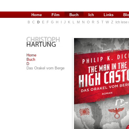
Home
Film
Buch
Ich
Links
Bl
B
C
D
E
F
G
H
I
J
K
L
M
N
O
R
S
T
W
Z
Ich les
Home
Buch
D
Das Orakel vom Berge