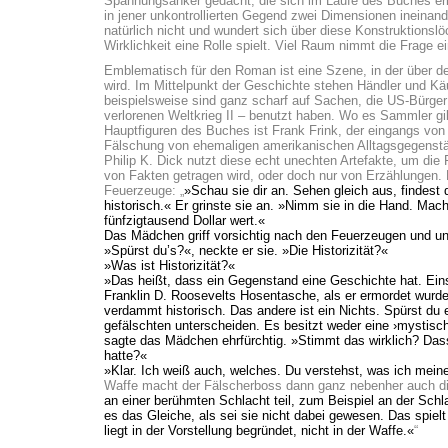
Spannungsanker gedacht, die sich im Laufe des Buches erkl
in jener unkontrollierten Gegend zwei Dimensionen ineinan
natürlich nicht und wundert sich über diese Konstruktionslö
Wirklichkeit eine Rolle spielt. Viel Raum nimmt die Frage e
Emblematisch für den Roman ist eine Szene, in der über d
wird. Im Mittelpunkt der Geschichte stehen Händler und Kä
beispielsweise sind ganz scharf auf Sachen, die US-Bürger
verlorenen Weltkrieg II – benutzt haben. Wo es Sammler gibt
Hauptfiguren des Buches ist Frank Frink, der eingangs von s
Fälschung von ehemaligen amerikanischen Alltagsgegenstän
Philip K. Dick nutzt diese echt unechten Artefakte, um die 
von Fakten getragen wird, oder doch nur von Erzählungen.
Feuerzeuge: „
»Schau sie dir an. Sehen gleich aus, findest d
historisch.« Er grinste sie an. »Nimm sie in die Hand. Mac
fünfzigtausend Dollar wert.«
Das Mädchen griff vorsichtig nach den Feuerzeugen und un
»Spürst du’s?«, neckte er sie. »Die Historizität?«
»Was ist Historizität?«
»Das heißt, dass ein Gegenstand eine Geschichte hat. Ein
Franklin D. Roosevelts Hosentasche, als er ermordet wurde.
verdammt historisch. Das andere ist ein Nichts. Spürst du
gefälschten unterscheiden. Es besitzt weder eine ›mystis
sagte das Mädchen ehrfürchtig. »Stimmt das wirklich? Das
hatte?«
»Klar. Ich weiß auch, welches. Du verstehst, was ich meine
Waffe macht der Fälscherboss dann ganz nebenher auch die
an einer berühmten Schlacht teil, zum Beispiel an der Sch
es das Gleiche, als sei sie nicht dabei gewesen. Das spielt 
liegt in der Vorstellung begründet, nicht in der Waffe.«
“