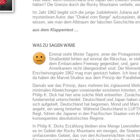
hätten? Die Grenze durch die Rocky Mountains verliefe, w
Im Jahr 1962 begibt sich die junge Judolehrerin Juliana au
mysteriösen Autor, das "Orakel vom Berge" aufzuspüren, d
wissen, wie man dem Albtraum der falschen Geschichte 
aus dem Klappentext …
WAS ZU SAGEN WÄRE
Einmal steht Mister Tagomi, einer der Protagonis
Straßenbild fehlen auf einmal die Rikschas, er st
dem Embarcadero Freeway gegenüber, und, ganz fur
Amerikanern nicht übergeordnet sind. Der Moment 
Erscheinungsjahr 1962 mag man gestutzt haben. Ich lese d
da haben die Marvel-Studios aus dem Prinzip der Parallelw
Damals war das Prinzip, dass mehrere bis zigtausend Welte
minimalen Abweichungen voneinander existieren könnten,
Philip K. Dick hat hier eine solche Welt entworfen. Zunäch
fundamental unterscheidet: Deutschland und Japan haben d
sich aufgeteilt. Deutschland hat begonnen, Mond und Mars 
angeht, ein wenig hinterher. Während Deutschland in LU
fliegt, führen die Japaner in den Pazifischen Staaten von 
konsequentes absolutistisches Regime.
In Philip K. Dicks Erzählung bleiben eine Menge Leerstellen,
es im Gebiet der Rocky Mountains ein riesiges, die Staat
umfassendes Gebiet, das von den Achsenmächten nicht kontro