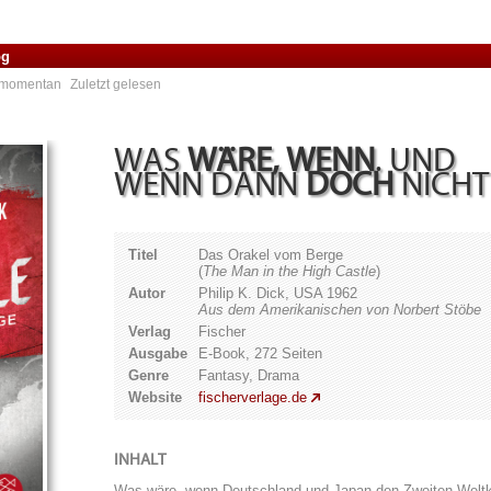
og
e momentan
Zuletzt gelesen
WAS
WÄRE, WENN
. UND
WENN DANN
DOCH
NICHT
Titel
Das Orakel vom Berge
(
The Man in the High Castle
)
Autor
Philip K. Dick, USA 1962
Aus dem Amerikanischen von Norbert Stöbe
Verlag
Fischer
Ausgabe
E-Book, 272 Seiten
Genre
Fantasy, Drama
Website
fischerverlage.de
INHALT
Was wäre, wenn Deutschland und Japan den Zweiten Weltkr