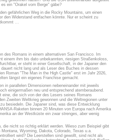
o es ein "Orakel vom Berge" gäbe?
f den gefährlichen Weg in die Rocky Mountains, um einen
er den Widerstand entfachen könnte. Nur er scheint zu
…
entkommt
ten des Romans in einem alternativen San Francisco. Im
eht einem ihm bis dato unbekannten, riesigen Straßenkoloss,
chtbar, er steht in einer Gesellschaft, in der Japaner den
dauert nicht lang und als Leser des Buches in dessen
en Roman "The Man in the High Castle" erst im Jahr 2026,
elten längst ein eigenes Franchise gemacht.
n in parallelen Dimensionen nebeneinander mit jeweils
 noch einigermaßen neu und entsprechend atemberaubend.
st eine, die sich von der des Lesers seines Romans
en Zweiten Weltkrieg gewonnen und die Weltregionen unter
zu besiedeln. Die Japaner sind, was diese Entwicklung
FTHANSA-Raketen binnen 20 Minuten von Europa nach Amerika
Amerika an der Westküste ein zwar strenges, aber wenig
 die nicht so richtig erklärt werden. Wieso zum Beispiel gibt
en Montana, Wyoming, Dakota, Colorado, Texas u.a.
lliert wird? Die Leerstellen sind gewollt, sind nicht als