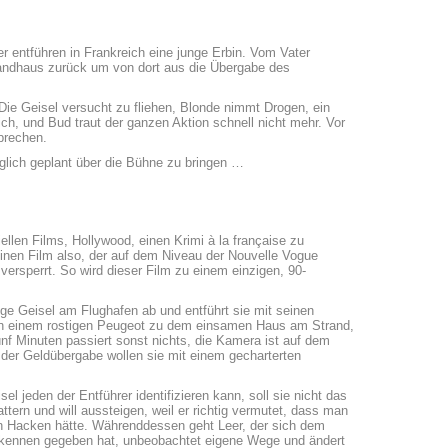
r entführen in Frankreich eine junge Erbin. Vom Vater
trandhaus zurück um von dort aus die Übergabe des
e Geisel versucht zu fliehen, Blonde nimmt Drogen, ein
dlich, und Bud traut der ganzen Aktion schnell nicht mehr. Vor
brechen.
glich geplant über die Bühne zu bringen …
len Films, Hollywood, einen Krimi à la française zu
Einen Film also, der auf dem Niveau der Nouvelle Vogue
versperrt. So wird dieser Film zu einem einzigen, 90-
tige Geisel am Flughafen ab und entführt sie mit seinen
n einem rostigen Peugeot zu dem einsamen Haus am Strand,
ünf Minuten passiert sonst nichts, die Kamera ist auf dem
 der Geldübergabe wollen sie mit einem gecharterten
el jeden der Entführer identifizieren kann, soll sie nicht das
rn und will aussteigen, weil er richtig vermutet, dass man
den Hacken hätte. Währenddessen geht Leer, der sich dem
rkennen gegeben hat, unbeobachtet eigene Wege und ändert