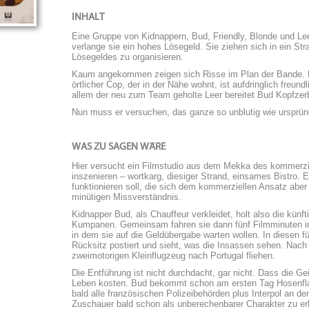
INHALT
Eine Gruppe von Kidnappern, Bud, Friendly, Blonde und Lee
verlange sie ein hohes Lösegeld. Sie ziehen sich in ein S
Lösegeldes zu organisieren.
Kaum angekommen zeigen sich Risse im Plan der Bande. Di
örtlicher Cop, der in der Nähe wohnt, ist aufdringlich freun
allem der neu zum Team geholte Leer bereitet Bud Kopfzer
Nun muss er versuchen, das ganze so unblutig wie ursprün
WAS ZU SAGEN WÄRE
Hier versucht ein Filmstudio aus dem Mekka des kommerziel
inszenieren – wortkarg, diesiger Strand, einsames Bistro. 
funktionieren soll, die sich dem kommerziellen Ansatz aber 
minütigen Missverständnis.
Kidnapper Bud, als Chauffeur verkleidet, holt also die künf
Kumpanen. Gemeinsam fahren sie dann fünf Filmminuten i
in dem sie auf die Geldübergabe warten wollen. In diesen f
Rücksitz postiert und sieht, was die Insassen sehen. Nach
zweimotorigen Kleinflugzeug nach Portugal fliehen.
Die Entführung ist nicht durchdacht, gar nicht. Dass die Geis
Leben kosten. Bud bekommt schon am ersten Tag Hosenflatte
bald alle französischen Polizeibehörden plus Interpol an 
Zuschauer bald schon als unberechenbarer Charakter zu e