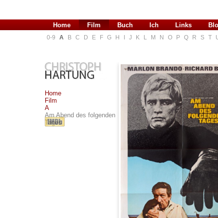
Home
Film
Buch
Ich
Links
Bl
0-9
A
B
C
D
E
F
G
H
I
J
K
L
M
N
O
P
Q
R
S
T
Home
Film
A
Am Abend des folgenden
Tages