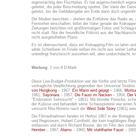
eigenmächtig den Fluchtplan. Er hat augenscheinlich eigen
geleitet, die jeder Beschreibung spottet: Der Vater der Geis
gelotst, bis die Geldübergabe am Ende dann doch ungerührt f
Die Medien berichten – drehen die Entführer das Radio an,
Fernseher einschalten, bittet der Vater gerade die Kidnappe
Zeitungen berichten mit großformatigen Fotos und Schlagze
nicht statt. Nur der freundliche Polizist aus der Nachbarsc
nicht ausgetüftelten Plans.
Es ist überraschend, dass ein Kidnapping-Film so lahm un
wilde Schießerei im Finale reißen ihn nicht aus seiner Letha
unbedingt französisch aussehen will, aber undurchdacht, kra
Wertung
: 2 von 8 D-Mark
Diese Low-Budget-Produktion war der fünfte und letzte Fi
vertragliche Verpflichtung gegenüber den Universal Studios 
von Hongkong
– 1967;
Ein Mann wird gejagt
– 1966;
Moritur
1961;
Sayonara
– 1957;
Die Faust im Nacken
– 1954;
Der 
"Endstation Sehnsucht" – 1951). Mit blonder Perücke, schw
der Kulisse und behandelt seine Schauspielerei wie einen 
versucht Rita Moreno nach der
West Side Story
(1961) wied
Die Filmaufnahmen fanden im Herbst 1967 in der Bretagne s
und Regisseurs, Hubert Cornfield, der kein tragfähiges Reg
entlassen und durch Richard Boone, der im Film den zwielicht
Hombre
– 1967;
Alamo
– 1960;
Mit stahlharter Faust
– 195