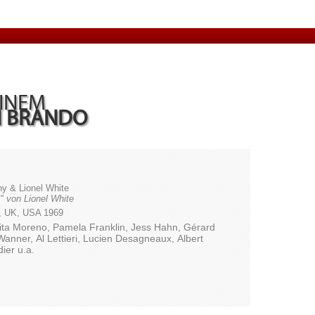
EINEM
 BRANDO
ny & Lionel White
 von Lionel White
e, UK, USA 1969
ita Moreno,
Pamela Franklin,
Jess Hahn,
Gérard
Wanner,
Al Lettieri,
Lucien Desagneaux,
Albert
dier
u.a.