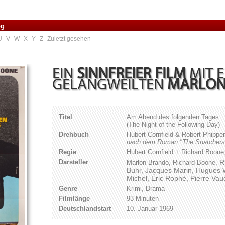
og
U
V
W
X
Y
Z
Zuletzt gesehen
EIN
SINNFREIER FILM
MIT 
GELANGWEILTEN
MARLON
Titel
Am Abend des folgenden Tages
(The Night of the Following Day)
Drehbuch
Hubert Cornfield & Robert Phippe
nach dem Roman "The Snatchers"
Regie
Hubert Cornfield + Richard Boon
Darsteller
R
Marlon Brando, Richard Boone,
Buhr,
Jacques Marin,
Hugues 
Michel,
Éric Rophé,
Pierre Vau
Genre
Krimi, Drama
Filmlänge
93 Minuten
Deutschlandstart
10. Januar 1969