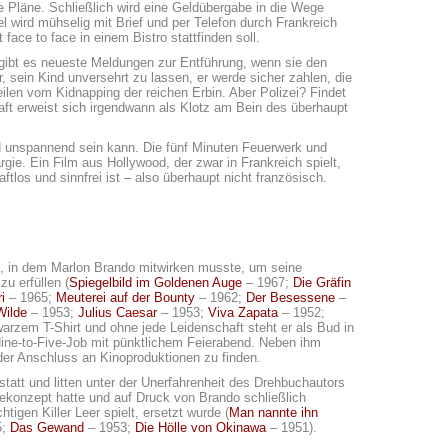
e Pläne. Schließlich wird eine Geldübergabe in die Wege
el wird mühselig mit Brief und per Telefon durch Frankreich
ace to face in einem Bistro stattfinden soll.
 gibt es neueste Meldungen zur Entführung, wenn sie den
r, sein Kind unversehrt zu lassen, er werde sicher zahlen, die
ilen vom Kidnapping der reichen Erbin. Aber Polizei? Findet
haft erweist sich irgendwann als Klotz am Bein des überhaupt
d unspannend sein kann. Die fünf Minuten Feuerwerk und
rgie. Ein Film aus Hollywood, der zwar in Frankreich spielt,
ftlos und sinnfrei ist – also überhaupt nicht französisch.
lm, in dem Marlon Brando mitwirken musste, um seine
zu erfüllen (
Spiegelbild im Goldenen Auge
– 1967;
Die Gräfin
i
– 1965;
Meuterei auf der Bounty
– 1962;
Der Besessene
–
Wilde
– 1953;
Julius Caesar
– 1953;
Viva Zapata
– 1952;
arzem T-Shirt und ohne jede Leidenschaft steht er als Bud in
Nine-to-Five-Job mit pünktlichem Feierabend. Neben ihm
er Anschluss an Kinoproduktionen zu finden.
tatt und litten unter der Unerfahrenheit des Drehbuchautors
iekonzept hatte und auf Druck von Brando schließlich
igen Killer Leer spielt, ersetzt wurde (
Man nannte ihn
5;
Das Gewand
– 1953;
Die Hölle von Okinawa
– 1951).